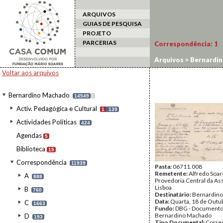
ARQUIVOS
GUIAS DE PESQUISA
PROJETO
PARCERIAS
Correspondência:
1
Arquivos
>
Bernardi
Voltar aos arquivos
Bernardino Machado
14549
I
Activ. Pedagógica e Cultural
1
139
Actividades Políticas
424
Agendas
5
Biblioteca
15
Correspondência
11939
Pasta:
06711.008
Remetente:
Alfredo Soar
A
888
Provedoria Central da Ass
Lisboa
B
760
Destinatário:
Bernardin
Data:
Quarta, 18 de Outu
C
1663
Fundo:
DBG - Document
Bernardino Machado
D
193
Tipo Documental:
Corre