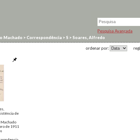
Pesquisa Avançada
no Machado
>
Correspondência
>
S
>
Soares, Alfredo
ordenar por:
reg
es,
istência de
o Machado
bro de 1911
os
spondencia