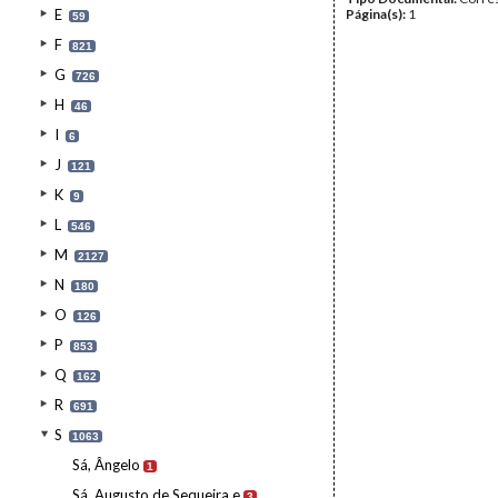
E
Página(s):
1
59
F
821
G
726
H
46
I
6
J
121
K
9
L
546
M
2127
N
180
O
126
P
853
Q
162
R
691
S
1063
Sá, Ângelo
1
Sá, Augusto de Sequeira e
3