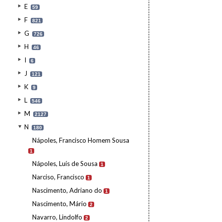
E
59
F
821
G
726
H
46
I
6
J
121
K
9
L
546
M
2127
N
180
Nápoles, Francisco Homem Sousa
1
Nápoles, Luís de Sousa
1
Narciso, Francisco
1
Nascimento, Adriano do
1
Nascimento, Mário
2
Navarro, Lindolfo
2