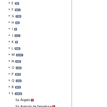
E
59
F
821
G
726
H
46
I
6
J
121
K
9
L
546
M
2127
N
180
O
126
P
853
Q
162
R
691
S
1063
Sá, Ângelo
1
Sá, Augusto de Sequeira e
3