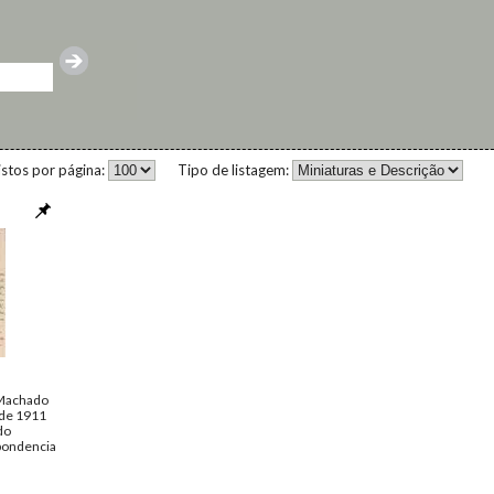
istos por página:
Tipo de listagem:
Machado
 de 1911
do
pondencia