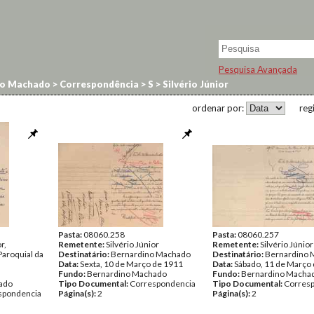
Pesquisa Avançada
no Machado
>
Correspondência
>
S
>
Silvério Júnior
ordenar por:
reg
Pasta:
08060.258
Pasta:
08060.257
r,
Remetente:
Silvério Júnior
Remetente:
Silvério Júnior
aroquial da
Destinatário:
Bernardino Machado
Destinatário:
Bernardino 
Data:
Sexta, 10 de Março de 1911
Data:
Sábado, 11 de Março
Fundo:
Bernardino Machado
Fundo:
Bernardino Macha
ado
Tipo Documental:
Correspondencia
Tipo Documental:
Corres
spondencia
Página(s):
2
Página(s):
2