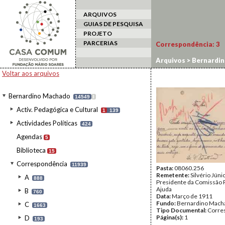
ARQUIVOS
GUIAS DE PESQUISA
PROJETO
PARCERIAS
Correspondência:
3
Arquivos
>
Bernardi
Voltar aos arquivos
Bernardino Machado
14549
I
Activ. Pedagógica e Cultural
1
139
Actividades Políticas
424
Agendas
5
Biblioteca
15
Correspondência
11939
Pasta:
08060.256
Remetente:
Silvério Júnio
A
888
Presidente da Comissão P
Ajuda
B
760
Data:
Março de 1911
Fundo:
Bernardino Mach
C
1663
Tipo Documental:
Corre
Página(s):
1
D
193