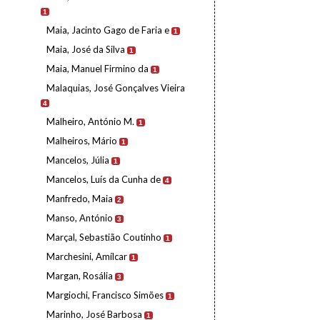
1
Maia, Jacinto Gago de Faria e
1
Maia, José da Silva
1
Maia, Manuel Firmino da
1
Malaquias, José Gonçalves Vieira
4
Malheiro, António M.
1
Malheiros, Mário
1
Mancelos, Júlia
1
Mancelos, Luís da Cunha de
4
Manfredo, Maia
2
Manso, António
3
Marçal, Sebastião Coutinho
1
Marchesini, Amílcar
1
Margan, Rosália
3
Margiochi, Francisco Simões
1
Marinho, José Barbosa
1