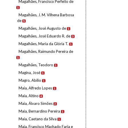
Magalhães, Francisco Perfeito de
1
Magalhães, J. M. Vilhena Barbosa
de
5
Magalhães, José Augusto de
1
Magalhães, José Eduardo R. de
3
Magalhães, Maria da Glória T.
1
Magalhães, Raimundo Pereira de
1
Magalhães, Teodoro
1
Magina, José
1
Magro, Abílio
1
Maia, Alfredo Lopes
1
Maia, Altino
4
Maia, Álvaro Simões
2
Maia, Bernardino Pereira
1
Maia, Caetano da Silva
1
Maia, Francisco Machado Faria e