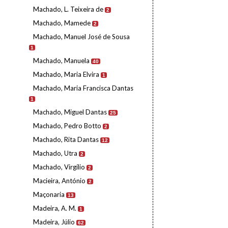
Machado, L. Teixeira de
2
Machado, Mamede
2
Machado, Manuel José de Sousa
1
Machado, Manuela
40
Machado, Maria Elvira
1
Machado, Maria Francisca Dantas
1
Machado, Miguel Dantas
25
Machado, Pedro Botto
2
Machado, Rita Dantas
12
Machado, Utra
2
Machado, Virgílio
2
Macieira, António
2
Maçonaria
13
Madeira, A. M.
1
Madeira, Júlio
62