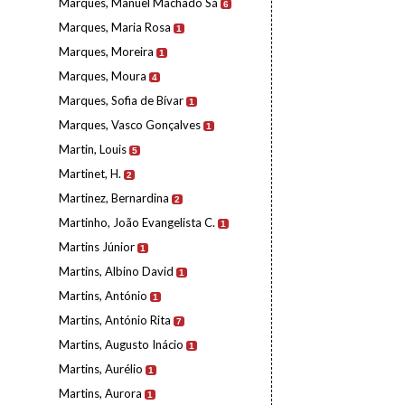
Marques, Manuel Machado Sá
6
Marques, Maria Rosa
1
Marques, Moreira
1
Marques, Moura
4
Marques, Sofia de Bívar
1
Marques, Vasco Gonçalves
1
Martin, Louis
5
Martinet, H.
2
Martinez, Bernardina
2
Martinho, João Evangelista C.
1
Martins Júnior
1
Martins, Albino David
1
Martins, António
1
Martins, António Rita
7
Martins, Augusto Inácio
1
Martins, Aurélio
1
Martins, Aurora
1