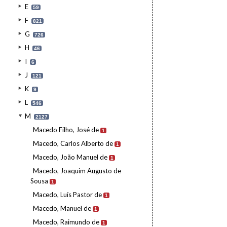
E
59
F
821
G
726
H
46
I
6
J
121
K
9
L
546
M
2127
Macedo Filho, José de
1
Macedo, Carlos Alberto de
1
Macedo, João Manuel de
1
Macedo, Joaquim Augusto de
Sousa
1
Macedo, Luís Pastor de
1
Macedo, Manuel de
1
Macedo, Raimundo de
1