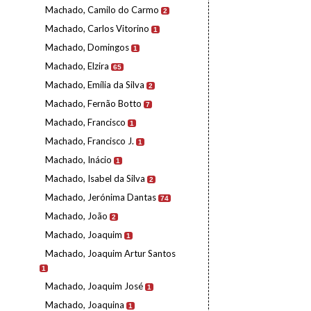
Machado, Camilo do Carmo
2
Machado, Carlos Vitorino
1
Machado, Domingos
1
Machado, Elzira
65
Machado, Emília da Silva
2
Machado, Fernão Botto
7
Machado, Francisco
1
Machado, Francisco J.
1
Machado, Inácio
1
Machado, Isabel da Silva
2
Machado, Jerónima Dantas
74
Machado, João
2
Machado, Joaquim
1
Machado, Joaquim Artur Santos
1
Machado, Joaquim José
1
Machado, Joaquina
1