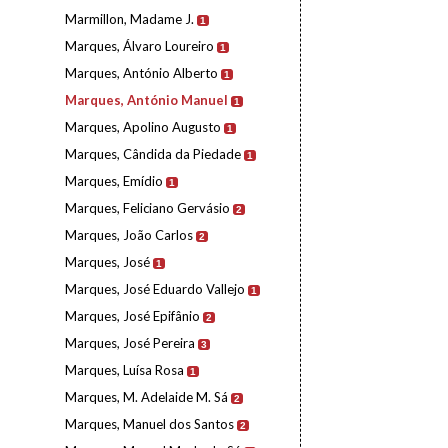
Marmillon, Madame J.
1
Marques, Álvaro Loureiro
1
Marques, António Alberto
1
Marques, António Manuel
1
Marques, Apolino Augusto
1
Marques, Cândida da Piedade
1
Marques, Emídio
1
Marques, Feliciano Gervásio
2
Marques, João Carlos
2
Marques, José
1
Marques, José Eduardo Vallejo
1
Marques, José Epifânio
2
Marques, José Pereira
3
Marques, Luísa Rosa
1
Marques, M. Adelaide M. Sá
2
Marques, Manuel dos Santos
2