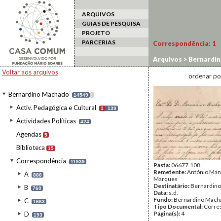
ARQUIVOS
GUIAS DE PESQUISA
PROJETO
PARCERIAS
Correspondência:
1
Arquivos
>
Bernardi
Voltar aos arquivos
ordenar po
Bernardino Machado
14549
I
Activ. Pedagógica e Cultural
1
139
Actividades Políticas
424
Agendas
5
Biblioteca
15
Correspondência
11939
Pasta:
06677.108
Remetente:
António Man
A
888
Marques
Destinatário:
Bernardin
B
760
Data:
s.d.
Fundo:
Bernardino Mach
C
1663
Tipo Documental:
Corre
Página(s):
4
D
193