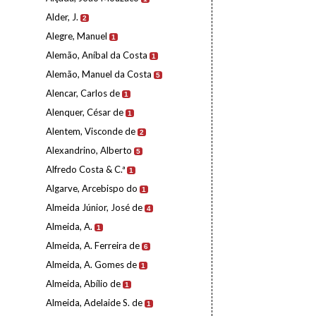
Alder, J.
2
Alegre, Manuel
1
Alemão, Aníbal da Costa
1
Alemão, Manuel da Costa
5
Alencar, Carlos de
1
Alenquer, César de
1
Alentem, Visconde de
2
Alexandrino, Alberto
5
Alfredo Costa & C.ª
1
Algarve, Arcebispo do
1
Almeida Júnior, José de
4
Almeida, A.
1
Almeida, A. Ferreira de
6
Almeida, A. Gomes de
1
Almeida, Abílio de
1
Almeida, Adelaide S. de
1