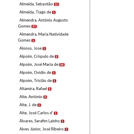
Almeida, Sebastião
11
Almeida, Tiago de
1
Almendra, António Augusto
Gomes
37
Almendra, Maria Natividade
Gomes
1
Alonso, Jose
1
Alpoim, Críspulo de
2
Alpoim, José Maria de
36
Alpoim, Ovídio de
1
Alpoim, Tristão de
1
Altamira, Rafael
5
Alte, António
3
Alte, J. de
1
Alte, José Carlos d'
1
Álvares, Serafim Lainho
1
Alves Júnior, José Ribeiro
1