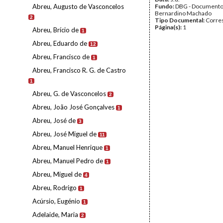
Abreu, Augusto de Vasconcelos
Fundo:
DBG - Document
Bernardino Machado
2
Tipo Documental:
Corre
Página(s):
1
Abreu, Brício de
1
Abreu, Eduardo de
12
Abreu, Francisco de
1
Abreu, Francisco R. G. de Castro
1
Abreu, G. de Vasconcelos
2
Abreu, João José Gonçalves
1
Abreu, José de
3
Abreu, José Miguel de
11
Abreu, Manuel Henrique
1
Abreu, Manuel Pedro de
1
Abreu, Miguel de
4
Abreu, Rodrigo
1
Acúrsio, Eugénio
1
Adelaide, Maria
2