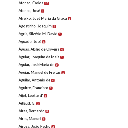
Afonso, Carlos
40
Afonso, José
5
Afreixo, José Maria da Graça
1
Agostinho, Joaquim
1
Agria, Silvério M. David
1
Aguado, José
4
Águas, Abílio de Oliveira
4
Aguiar, Joaquim da Maia
1
Aguiar, José Maria de
2
Aguiar, Manuel de Freitas
1
Aguilar, António de
4
Aguirre, Francisco
1
Aijet, Leotte d'
1
Aillaud, G.
3
Aires, Bernardo
8
Aires, Manuel
1
Airosa, João Pedro
2