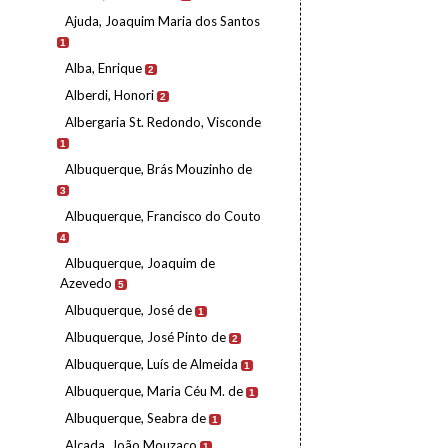
Ajuda, Joaquim Maria dos Santos
1
Alba, Enrique
2
Alberdi, Honori
2
Albergaria St. Redondo, Visconde
1
Albuquerque, Brás Mouzinho de
3
Albuquerque, Francisco do Couto
4
Albuquerque, Joaquim de
Azevedo
5
Albuquerque, José de
1
Albuquerque, José Pinto de
2
Albuquerque, Luís de Almeida
1
Albuquerque, Maria Céu M. de
1
Albuquerque, Seabra de
1
Alçada, João Mouzaco
1