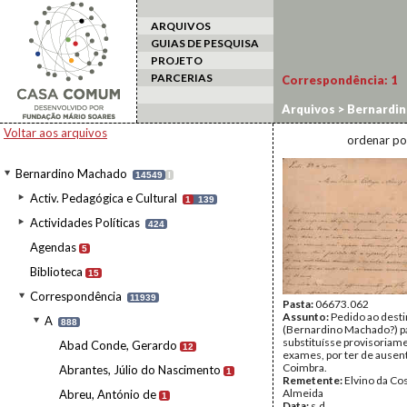
ARQUIVOS
GUIAS DE PESQUISA
PROJETO
PARCERIAS
Correspondência:
1
Arquivos
>
Bernardi
Voltar aos arquivos
ordenar po
Bernardino Machado
14549
I
Activ. Pedagógica e Cultural
1
139
Actividades Políticas
424
Agendas
5
Biblioteca
15
Correspondência
11939
Pasta:
06673.062
Assunto:
Pedido ao desti
A
888
(Bernardino Machado?) p
substituísse provisoria
Abad Conde, Gerardo
12
exames, por ter de ausent
Coimbra.
Abrantes, Júlio do Nascimento
1
Remetente:
Elvino da Cos
Almeida
Abreu, António de
1
Data:
s.d.