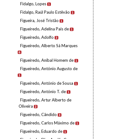
Fidalgo, Lopes
1
Fidalgo, Raúl Paulo Estêvão
1
Figueira, José Tristão
1
Figueiredo, Adelina Pais de
1
Figueiredo, Adolfo
3
Figueiredo, Alberto Sá Marques
6
Figueiredo, Aníbal Homem de
1
Figueiredo, António Augusto de
1
Figueiredo, António de Sousa
1
Figueiredo, António T. de
1
Figueiredo, Artur Alberto de
Oliveira
2
Figueiredo, Cândido
3
Figueiredo, Carlos Máximo de
1
Figueiredo, Eduardo de
1