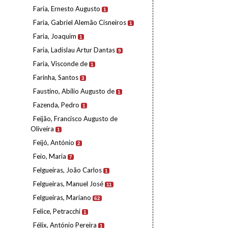
Faria, Ernesto Augusto
1
Faria, Gabriel Alemão Cisneiros
1
Faria, Joaquim
1
Faria, Ladislau Artur Dantas
9
Faria, Visconde de
1
Farinha, Santos
3
Faustino, Abílio Augusto de
1
Fazenda, Pedro
1
Feijão, Francisco Augusto de
Oliveira
1
Feijó, António
2
Feio, Maria
7
Felgueiras, João Carlos
1
Felgueiras, Manuel José
11
Felgueiras, Mariano
62
Felice, Petracchi
1
Félix, António Pereira
1