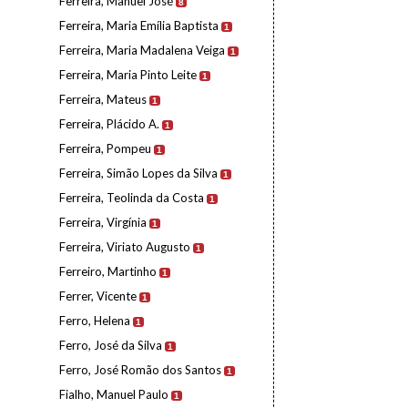
Ferreira, Manuel José
8
Ferreira, Maria Emília Baptista
1
Ferreira, Maria Madalena Veiga
1
Ferreira, Maria Pinto Leite
1
Ferreira, Mateus
1
Ferreira, Plácido A.
1
Ferreira, Pompeu
1
Ferreira, Simão Lopes da Silva
1
Ferreira, Teolinda da Costa
1
Ferreira, Virgínia
1
Ferreira, Viriato Augusto
1
Ferreiro, Martinho
1
Ferrer, Vicente
1
Ferro, Helena
1
Ferro, José da Silva
1
Ferro, José Romão dos Santos
1
Fialho, Manuel Paulo
1