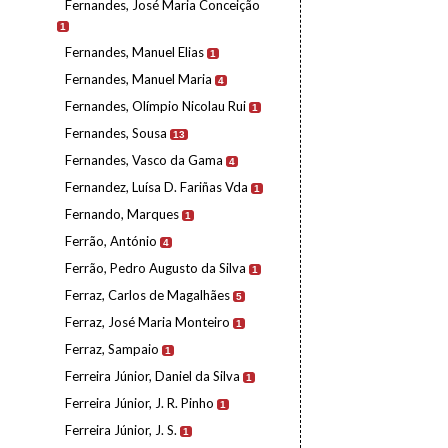
Fernandes, José Maria Conceição
1
Fernandes, Manuel Elias
1
Fernandes, Manuel Maria
4
Fernandes, Olímpio Nicolau Rui
1
Fernandes, Sousa
13
Fernandes, Vasco da Gama
4
Fernandez, Luísa D. Fariñas Vda
1
Fernando, Marques
1
Ferrão, António
4
Ferrão, Pedro Augusto da Silva
1
Ferraz, Carlos de Magalhães
5
Ferraz, José Maria Monteiro
1
Ferraz, Sampaio
1
Ferreira Júnior, Daniel da Silva
1
Ferreira Júnior, J. R. Pinho
1
Ferreira Júnior, J. S.
1