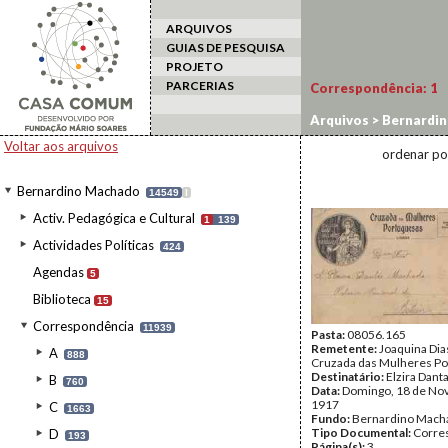
ARQUIVOS
GUIAS DE PESQUISA
PROJETO
PARCERIAS
Correspondência:
1
Arquivos
>
Bernardi
Voltar aos arquivos
ordenar po
Bernardino Machado
14549
I
Activ. Pedagógica e Cultural
1
139
Actividades Políticas
424
Agendas
5
Biblioteca
15
Correspondência
11939
Pasta:
08056.165
Remetente:
Joaquina Dia
A
888
Cruzada das Mulheres P
Destinatário:
Elzira Dan
B
760
Data:
Domingo, 18 de No
1917
C
1663
Fundo:
Bernardino Mach
Tipo Documental:
Corre
D
193
Página(s):
3