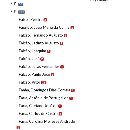
E
59
F
821
Faiser, Pereira
3
Fajardo, João Maria da Cunha
1
Falcão, Fernando Augusto
1
Falcão, Jacinto Augusto
1
Falcão, Joaquim
1
Falcão, José
2
Falcão, Lucas Fernandes
1
Falcão, Paulo José
1
Falcão, Vítor
38
Fanha, Domingos Dias Correia
1
Faria, António de Portugal de
1
Faria, Caetano José de
1
Faria, Carlos de Castro
1
Faria, Carolina Meneses Andrade
1