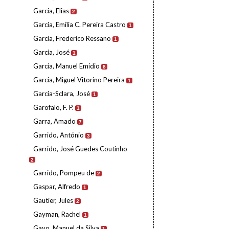
Garcia, Elias
2
Garcia, Emília C. Pereira Castro
1
Garcia, Frederico Ressano
1
Garcia, José
1
Garcia, Manuel Emídio
8
Garcia, Miguel Vitorino Pereira
1
Garcia-Sclara, José
1
Garofalo, F. P.
1
Garra, Amado
7
Garrido, António
3
Garrido, José Guedes Coutinho
2
Garrido, Pompeu de
2
Gaspar, Alfredo
1
Gautier, Jules
2
Gayman, Rachel
1
Gayo, Manuel da Silva
1