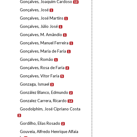
Gonçalves, Joaquim Cardoso
10
Gonçalves, José
1
Gonçalves, José Martins
1
Gonçalves, Júlio José
1
Gonçalves, M. Amândio
1
Gonçalves, Manuel Ferreira
1
Gonçalves, Maria de Faria
1
Gonçalves, Romão
1
Gonçalves, Rosa de Faria
2
Gonçalves, Vítor Faria
5
Gonzaga, Ismael
3
González Blanco, Edmundo
2
Gonzalez Carrera, Ricardo
14
Goodolphim, José Cipriano Costa
3
Gordilho, Elias Rosado
2
Gouveia, Alfredo Henrique Alfaia