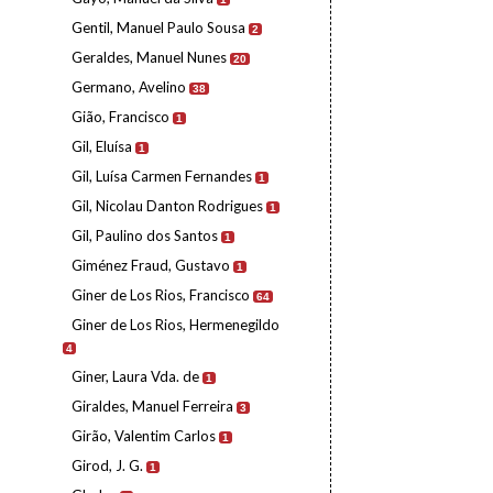
Gentil, Manuel Paulo Sousa
2
Geraldes, Manuel Nunes
20
Germano, Avelino
38
Gião, Francisco
1
Gil, Eluísa
1
Gil, Luísa Carmen Fernandes
1
Gil, Nicolau Danton Rodrigues
1
Gil, Paulino dos Santos
1
Giménez Fraud, Gustavo
1
Giner de Los Rios, Francisco
64
Giner de Los Rios, Hermenegildo
4
Giner, Laura Vda. de
1
Giraldes, Manuel Ferreira
3
Girão, Valentim Carlos
1
Girod, J. G.
1