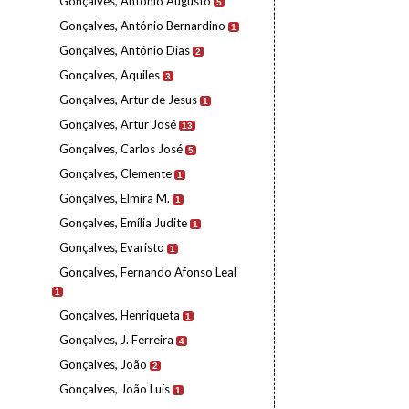
Gonçalves, António Augusto
5
Gonçalves, António Bernardino
1
Gonçalves, António Dias
2
Gonçalves, Aquiles
3
Gonçalves, Artur de Jesus
1
Gonçalves, Artur José
13
Gonçalves, Carlos José
5
Gonçalves, Clemente
1
Gonçalves, Elmira M.
1
Gonçalves, Emília Judite
1
Gonçalves, Evaristo
1
Gonçalves, Fernando Afonso Leal
1
Gonçalves, Henriqueta
1
Gonçalves, J. Ferreira
4
Gonçalves, João
2
Gonçalves, João Luís
1