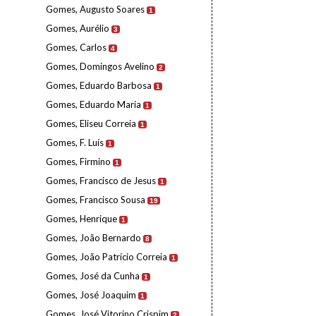
Gomes, Augusto Soares
1
Gomes, Aurélio
3
Gomes, Carlos
4
Gomes, Domingos Avelino
2
Gomes, Eduardo Barbosa
1
Gomes, Eduardo Maria
1
Gomes, Eliseu Correia
1
Gomes, F. Luís
1
Gomes, Firmino
1
Gomes, Francisco de Jesus
1
Gomes, Francisco Sousa
19
Gomes, Henrique
1
Gomes, João Bernardo
8
Gomes, João Patrício Correia
1
Gomes, José da Cunha
1
Gomes, José Joaquim
1
Gomes, José Vitorino Crispim
2