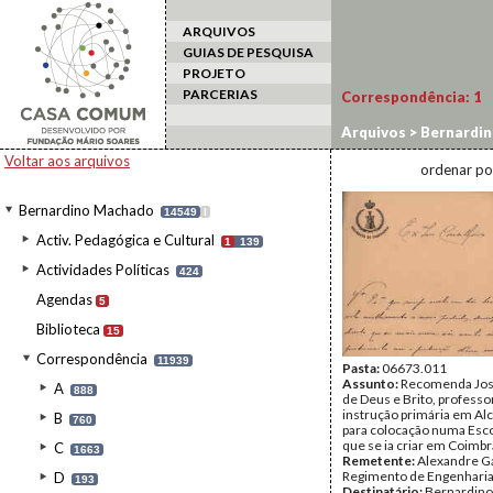
ARQUIVOS
GUIAS DE PESQUISA
PROJETO
PARCERIAS
Correspondência:
1
Arquivos
>
Bernardi
Voltar aos arquivos
ordenar po
Bernardino Machado
14549
I
Activ. Pedagógica e Cultural
1
139
Actividades Políticas
424
Agendas
5
Biblioteca
15
Correspondência
11939
Pasta:
06673.011
Assunto:
Recomenda Jos
A
888
de Deus e Brito, professo
instrução primária em Alc
B
760
para colocação numa Esc
que se ia criar em Coimbr
C
1663
Remetente:
Alexandre G
Regimento de Engenhari
D
193
Destinatário:
Bernardin