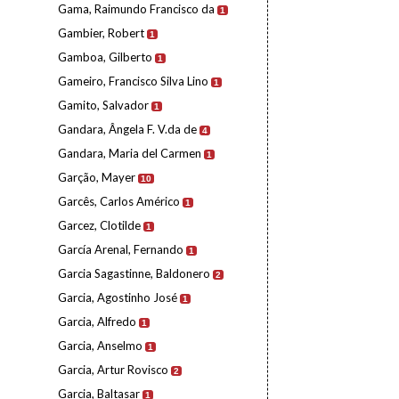
Gama, Raimundo Francisco da
1
Gambier, Robert
1
Gamboa, Gilberto
1
Gameiro, Francisco Silva Lino
1
Gamito, Salvador
1
Gandara, Ângela F. V.da de
4
Gandara, Maria del Carmen
1
Garção, Mayer
10
Garcês, Carlos Américo
1
Garcez, Clotilde
1
García Arenal, Fernando
1
Garcia Sagastinne, Baldonero
2
Garcia, Agostinho José
1
Garcia, Alfredo
1
Garcia, Anselmo
1
Garcia, Artur Rovisco
2
Garcia, Baltasar
1