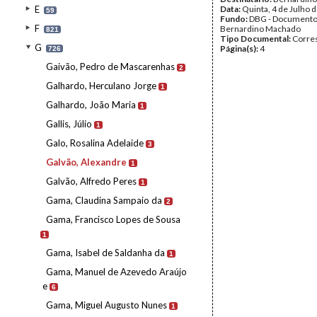
E
Data:
Quinta, 4 de Julho 
59
Fundo:
DBG - Document
F
Bernardino Machado
821
Tipo Documental:
Corre
G
Página(s):
4
726
Gaivão, Pedro de Mascarenhas
2
Galhardo, Herculano Jorge
1
Galhardo, João Maria
1
Gallis, Júlio
1
Galo, Rosalina Adelaide
3
Galvão, Alexandre
1
Galvão, Alfredo Peres
1
Gama, Claudina Sampaio da
2
Gama, Francisco Lopes de Sousa
1
Gama, Isabel de Saldanha da
1
Gama, Manuel de Azevedo Araújo
e
6
Gama, Miguel Augusto Nunes
1