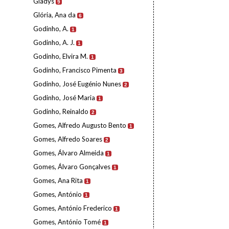
Gladys
9
Glória, Ana da
6
Godinho, A.
1
Godinho, A. J.
1
Godinho, Elvira M.
1
Godinho, Francisco Pimenta
3
Godinho, José Eugénio Nunes
2
Godinho, José Maria
1
Godinho, Reinaldo
2
Gomes, Alfredo Augusto Bento
1
Gomes, Alfredo Soares
2
Gomes, Álvaro Almeida
1
Gomes, Álvaro Gonçalves
1
Gomes, Ana Rita
1
Gomes, António
1
Gomes, António Frederico
1
Gomes, António Tomé
1