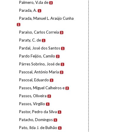
Palmero, V.da de
3
Parada, A.
1
Parada, Manuel L. Araújo Cunha
1
Paraíso, Carlos Correia
3
Paraty, C. de
1
Pardal, José dos Santos
1
Pardo Feijóo, Camilo
2
Párres Sobrino, José de
1
Pascoal, António Maria
2
Pascoal, Eduardo
1
Passos, Miguel Calheiros e
2
Passos, Oliveira
2
Passos, Virgílio
1
Pastor, Pedro da Silva
1
Patacho, Domingos
1
Pato, Ilda J. de Bulhão
1