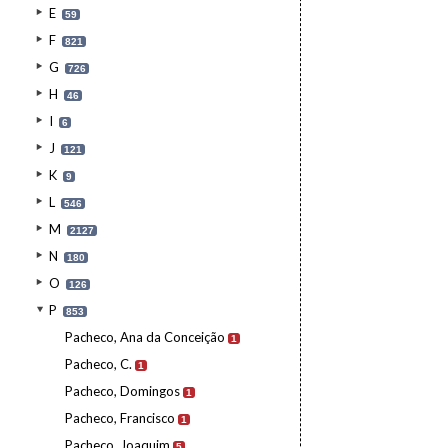
E
59
F
821
G
726
H
46
I
6
J
121
K
9
L
546
M
2127
N
180
O
126
P
853
Pacheco, Ana da Conceição
1
Pacheco, C.
1
Pacheco, Domingos
1
Pacheco, Francisco
1
Pacheco, Joaquim
5