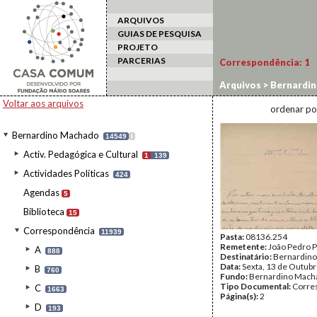
ARQUIVOS
GUIAS DE PESQUISA
PROJETO
PARCERIAS
Correspondência:
1
Arquivos
>
Bernardi
Voltar aos arquivos
ordenar po
Bernardino Machado
14549
I
Activ. Pedagógica e Cultural
1
139
Actividades Políticas
424
Agendas
5
Biblioteca
15
Correspondência
11939
Pasta:
08136.254
Remetente:
João Pedro 
A
888
Destinatário:
Bernardin
Data:
Sexta, 13 de Outub
B
760
Fundo:
Bernardino Mach
Tipo Documental:
Corre
C
1663
Página(s):
2
D
193