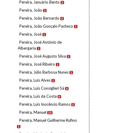
Pereira, Januário Bento
2
Pereira, João
2
Pereira, João Bernardo
3
Pereira, João Gonçalo Pacheco
1
Pereira, José
1
Pereira, José António de
Albergaria
1
Pereira, José Augusto Silva
2
Pereira, José Ribeiro
1
Pereira, Júlio Barbosa Nunes
1
Pereira, Luís Alves
1
Pereira, Luís Consiglieri Sá
4
Pereira, Luís da Costa
6
Pereira, Luís Inocêncio Ramos
2
Pereira, Manuel
23
Pereira, Manuel Guilherme Rufino
1