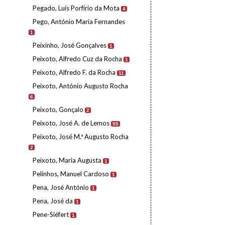
Pegado, Luís Porfírio da Mota
4
Pego, António Maria Fernandes
1
Peixinho, José Gonçalves
1
Peixoto, Alfredo Cuz da Rocha
1
Peixoto, Alfredo F. da Rocha
11
Peixoto, António Augusto Rocha
6
Peixoto, Gonçalo
2
Peixoto, José A. de Lemos
55
Peixoto, José M.ª Augusto Rocha
2
Peixoto, Maria Augusta
1
Pelinhos, Manuel Cardoso
1
Pena, José António
1
Pena, José da
1
Pene-Siéfert
1