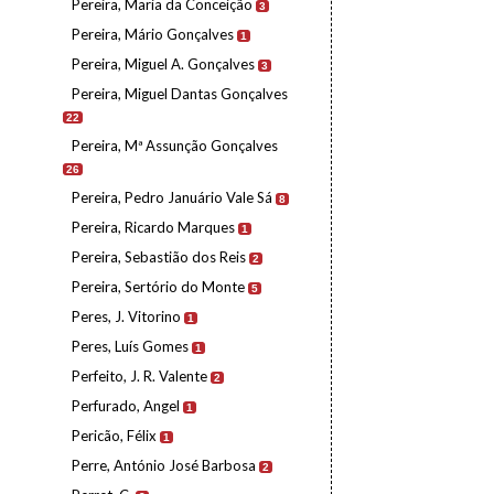
Pereira, Maria da Conceição
3
Pereira, Mário Gonçalves
1
Pereira, Miguel A. Gonçalves
3
Pereira, Miguel Dantas Gonçalves
22
Pereira, Mª Assunção Gonçalves
26
Pereira, Pedro Januário Vale Sá
8
Pereira, Ricardo Marques
1
Pereira, Sebastião dos Reis
2
Pereira, Sertório do Monte
5
Peres, J. Vitorino
1
Peres, Luís Gomes
1
Perfeito, J. R. Valente
2
Perfurado, Angel
1
Pericão, Félix
1
Perre, António José Barbosa
2