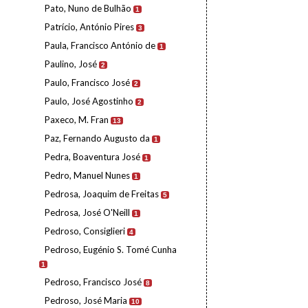
Pato, Nuno de Bulhão
1
Patrício, António Pires
3
Paula, Francisco António de
1
Paulino, José
2
Paulo, Francisco José
2
Paulo, José Agostinho
2
Paxeco, M. Fran
13
Paz, Fernando Augusto da
1
Pedra, Boaventura José
1
Pedro, Manuel Nunes
1
Pedrosa, Joaquim de Freitas
5
Pedrosa, José O'Neill
1
Pedroso, Consiglieri
4
Pedroso, Eugénio S. Tomé Cunha
1
Pedroso, Francisco José
8
Pedroso, José Maria
10