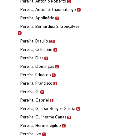
Pereira, António Roberto
1
Pereira, António Thaumaturgo
1
Pereira, Apolinário
1
Pereira, Bernardina S. Gonçalves
1
Pereira, Braulio
10
Pereira, Celestino
1
Pereira, Dias
1
Pereira, Domingos
1
Pereira, Eduardo
6
Pereira, Francisco
3
Pereira, G.
2
Pereira, Gabriel
1
Pereira, Gaspar Borges Garcia
6
Pereira, Guilherme Canas
5
Pereira, Hermenegildo
1
Pereira, Ivo
1