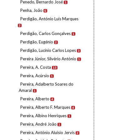
Penedo, Bernardo José
1
Penha, João
6
Perdigão, António Luís Marques
2
Perdigão, Carlos Gonçalves
1
Perdigão, Eugénio
2
Perdigão, Lucínio Carlos Lopes
3
Pereira Júnior, Silvério António
1
Pereira, A. Costa
13
Pereira, Acúrsio
1
Pereira, Adalberto Soares do
Amaral
1
Pereira, Alberto
4
Pereira, Alberto F. Marques
4
Pereira, Albino Henriques
1
Pereira, André João
1
Pereira, António Aluísio Jervis
2