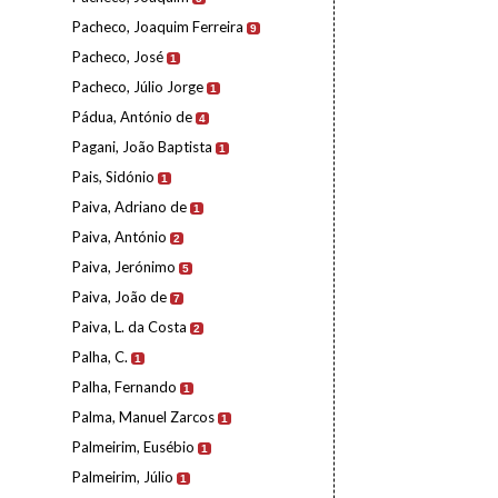
Pacheco, Joaquim Ferreira
9
Pacheco, José
1
Pacheco, Júlio Jorge
1
Pádua, António de
4
Pagani, João Baptista
1
Pais, Sidónio
1
Paiva, Adriano de
1
Paiva, António
2
Paiva, Jerónimo
5
Paiva, João de
7
Paiva, L. da Costa
2
Palha, C.
1
Palha, Fernando
1
Palma, Manuel Zarcos
1
Palmeirim, Eusébio
1
Palmeirim, Júlio
1