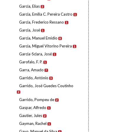
Garcia, Elias
2
Garcia, Emília C. Pereira Castro
1
Garcia, Frederico Ressano
1
Garcia, José
1
Garcia, Manuel Emídio
8
Garcia, Miguel Vitorino Pereira
1
Garcia-Sclara, José
1
Garofalo, F. P.
1
Garra, Amado
7
Garrido, António
3
Garrido, José Guedes Coutinho
2
Garrido, Pompeu de
2
Gaspar, Alfredo
1
Gautier, Jules
2
Gayman, Rachel
1
Gayo, Manuel da Silva
1