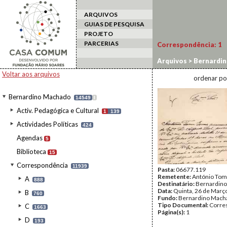
ARQUIVOS
GUIAS DE PESQUISA
PROJETO
PARCERIAS
Correspondência:
1
Arquivos
>
Bernardi
Voltar aos arquivos
ordenar po
Bernardino Machado
14549
I
Activ. Pedagógica e Cultural
1
139
Actividades Políticas
424
Agendas
5
Biblioteca
15
Correspondência
11939
Pasta:
06677.119
Remetente:
António To
A
888
Destinatário:
Bernardin
Data:
Quinta, 26 de Març
B
760
Fundo:
Bernardino Mach
Tipo Documental:
Corre
C
1663
Página(s):
1
D
193