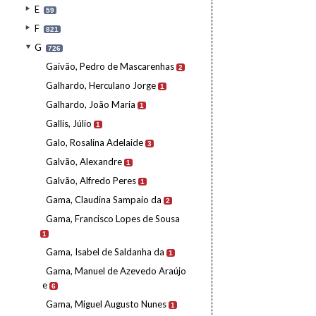
E
59
F
821
G
726
Gaivão, Pedro de Mascarenhas
2
Galhardo, Herculano Jorge
1
Galhardo, João Maria
1
Gallis, Júlio
1
Galo, Rosalina Adelaide
3
Galvão, Alexandre
1
Galvão, Alfredo Peres
1
Gama, Claudina Sampaio da
2
Gama, Francisco Lopes de Sousa
1
Gama, Isabel de Saldanha da
1
Gama, Manuel de Azevedo Araújo
e
6
Gama, Miguel Augusto Nunes
1