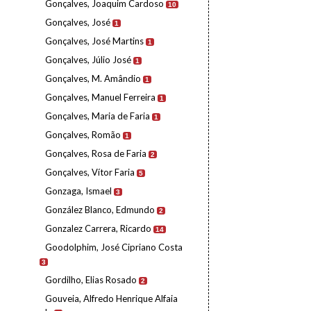
Gonçalves, Joaquim Cardoso
10
Gonçalves, José
1
Gonçalves, José Martins
1
Gonçalves, Júlio José
1
Gonçalves, M. Amândio
1
Gonçalves, Manuel Ferreira
1
Gonçalves, Maria de Faria
1
Gonçalves, Romão
1
Gonçalves, Rosa de Faria
2
Gonçalves, Vítor Faria
5
Gonzaga, Ismael
3
González Blanco, Edmundo
2
Gonzalez Carrera, Ricardo
14
Goodolphim, José Cipriano Costa
3
Gordilho, Elias Rosado
2
Gouveia, Alfredo Henrique Alfaia