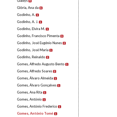
Gladys
9
Glória, Ana da
6
Godinho, A.
1
Godinho, A. J.
1
Godinho, Elvira M.
1
Godinho, Francisco Pimenta
3
Godinho, José Eugénio Nunes
2
Godinho, José Maria
1
Godinho, Reinaldo
2
Gomes, Alfredo Augusto Bento
1
Gomes, Alfredo Soares
2
Gomes, Álvaro Almeida
1
Gomes, Álvaro Gonçalves
1
Gomes, Ana Rita
1
Gomes, António
1
Gomes, António Frederico
1
Gomes, António Tomé
1