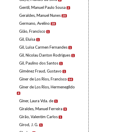
Gentil, Manuel Paulo Sousa
2
Geraldes, Manuel Nunes
20
Germano, Avelino
38
Gião, Francisco
1
Gil, Eluísa
1
Gil, Luísa Carmen Fernandes
1
Gil, Nicolau Danton Rodrigues
1
Gil, Paulino dos Santos
1
Giménez Fraud, Gustavo
1
Giner de Los Rios, Francisco
64
Giner de Los Rios, Hermenegildo
4
Giner, Laura Vda. de
1
Giraldes, Manuel Ferreira
3
Girão, Valentim Carlos
1
Girod, J. G.
1