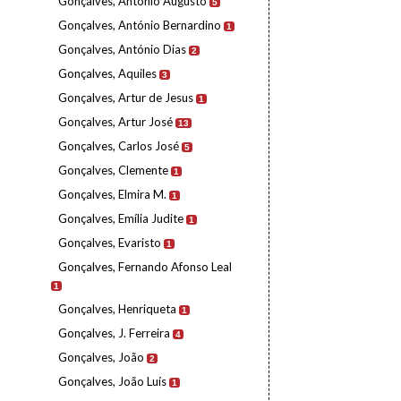
Gonçalves, António Augusto
5
Gonçalves, António Bernardino
1
Gonçalves, António Dias
2
Gonçalves, Aquiles
3
Gonçalves, Artur de Jesus
1
Gonçalves, Artur José
13
Gonçalves, Carlos José
5
Gonçalves, Clemente
1
Gonçalves, Elmira M.
1
Gonçalves, Emília Judite
1
Gonçalves, Evaristo
1
Gonçalves, Fernando Afonso Leal
1
Gonçalves, Henriqueta
1
Gonçalves, J. Ferreira
4
Gonçalves, João
2
Gonçalves, João Luís
1