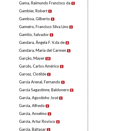
Gama, Raimundo Francisco da
1
Gambier, Robert
1
Gamboa, Gilberto
1
Gameiro, Francisco Silva Lino
1
Gamito, Salvador
1
Gandara, Ângela F. V.da de
4
Gandara, Maria del Carmen
1
Garção, Mayer
10
Garcês, Carlos Américo
1
Garcez, Clotilde
1
García Arenal, Fernando
1
Garcia Sagastinne, Baldonero
2
Garcia, Agostinho José
1
Garcia, Alfredo
1
Garcia, Anselmo
1
Garcia, Artur Rovisco
2
Garcia, Baltasar
1