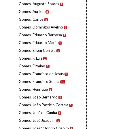
Gomes, Augusto Soares
1
Gomes, Aurélio
3
Gomes, Carlos
4
Gomes, Domingos Avelino
2
Gomes, Eduardo Barbosa
1
Gomes, Eduardo Maria
1
Gomes, Eliseu Correia
1
Gomes, F. Luís
1
Gomes, Firmino
1
Gomes, Francisco de Jesus
1
Gomes, Francisco Sousa
19
Gomes, Henrique
1
Gomes, João Bernardo
8
Gomes, João Patrício Correia
1
Gomes, José da Cunha
1
Gomes, José Joaquim
1
Gomes, José Vitorino Crispim
2