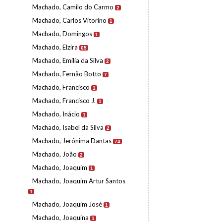
Machado, Camilo do Carmo
2
Machado, Carlos Vitorino
1
Machado, Domingos
1
Machado, Elzira
65
Machado, Emília da Silva
2
Machado, Fernão Botto
7
Machado, Francisco
1
Machado, Francisco J.
1
Machado, Inácio
1
Machado, Isabel da Silva
2
Machado, Jerónima Dantas
74
Machado, João
2
Machado, Joaquim
1
Machado, Joaquim Artur Santos
1
Machado, Joaquim José
1
Machado, Joaquina
1