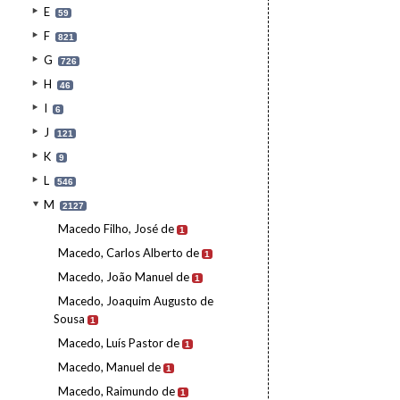
E
59
F
821
G
726
H
46
I
6
J
121
K
9
L
546
M
2127
Macedo Filho, José de
1
Macedo, Carlos Alberto de
1
Macedo, João Manuel de
1
Macedo, Joaquim Augusto de
Sousa
1
Macedo, Luís Pastor de
1
Macedo, Manuel de
1
Macedo, Raimundo de
1