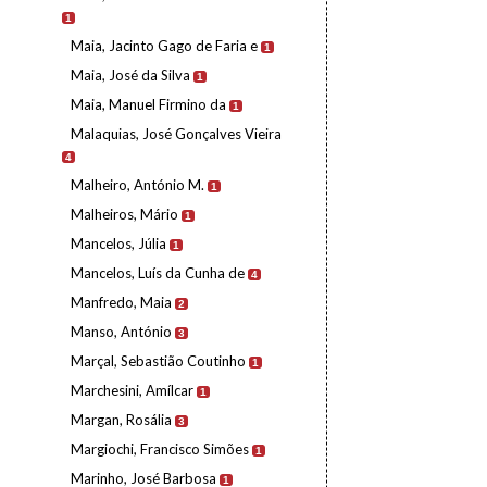
1
Maia, Jacinto Gago de Faria e
1
Maia, José da Silva
1
Maia, Manuel Firmino da
1
Malaquias, José Gonçalves Vieira
4
Malheiro, António M.
1
Malheiros, Mário
1
Mancelos, Júlia
1
Mancelos, Luís da Cunha de
4
Manfredo, Maia
2
Manso, António
3
Marçal, Sebastião Coutinho
1
Marchesini, Amílcar
1
Margan, Rosália
3
Margiochi, Francisco Simões
1
Marinho, José Barbosa
1