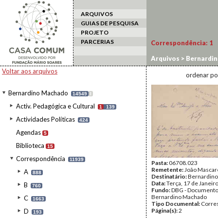
ARQUIVOS
GUIAS DE PESQUISA
PROJETO
PARCERIAS
Correspondência:
1
Arquivos
>
Bernardi
Voltar aos arquivos
ordenar po
Bernardino Machado
14549
I
Activ. Pedagógica e Cultural
1
139
Actividades Políticas
424
Agendas
5
Biblioteca
15
Correspondência
11939
Pasta:
06708.023
Remetente:
João Mascar
A
888
Destinatário:
Bernardin
Data:
Terça, 17 de Janeir
B
760
Fundo:
DBG - Document
Bernardino Machado
C
1663
Tipo Documental:
Corre
Página(s):
2
D
193