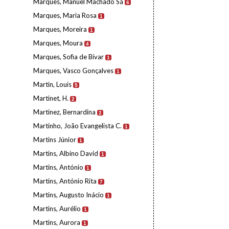
Marques, Manuel Machado Sá
6
Marques, Maria Rosa
1
Marques, Moreira
1
Marques, Moura
4
Marques, Sofia de Bívar
1
Marques, Vasco Gonçalves
1
Martin, Louis
5
Martinet, H.
2
Martinez, Bernardina
2
Martinho, João Evangelista C.
1
Martins Júnior
1
Martins, Albino David
1
Martins, António
1
Martins, António Rita
7
Martins, Augusto Inácio
1
Martins, Aurélio
1
Martins, Aurora
1