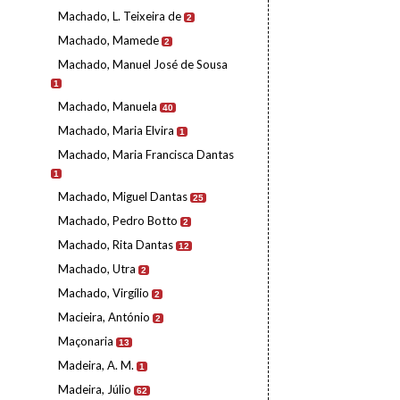
Machado, L. Teixeira de
2
Machado, Mamede
2
Machado, Manuel José de Sousa
1
Machado, Manuela
40
Machado, Maria Elvira
1
Machado, Maria Francisca Dantas
1
Machado, Miguel Dantas
25
Machado, Pedro Botto
2
Machado, Rita Dantas
12
Machado, Utra
2
Machado, Virgílio
2
Macieira, António
2
Maçonaria
13
Madeira, A. M.
1
Madeira, Júlio
62