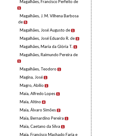
Magalhães, Francisco Perfeito de
1
Magalhães, J. M. Vilhena Barbosa
de
5
Magalhães, José Augusto de
1
Magalhães, José Eduardo R. de
3
Magalhães, Maria da Glória T.
1
Magalhães, Raimundo Pereira de
1
Magalhães, Teodoro
1
Magina, José
1
Magro, Abílio
1
Maia, Alfredo Lopes
1
Maia, Altino
4
Maia, Álvaro Simões
2
Maia, Bernardino Pereira
1
Maia, Caetano da Silva
1
Maia, Francisco Machado Faria e