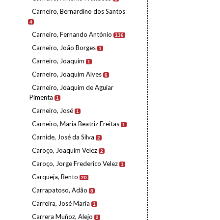
Carneiro, Bernardino dos Santos
4
Carneiro, Fernando António
136
Carneiro, João Borges
1
Carneiro, Joaquim
1
Carneiro, Joaquim Alves
6
Carneiro, Joaquim de Aguiar
Pimenta
1
Carneiro, José
1
Carneiro, Maria Beatriz Freitas
1
Carnide, José da Silva
2
Caroço, Joaquim Velez
2
Caroço, Jorge Frederico Velez
1
Carqueja, Bento
20
Carrapatoso, Adão
8
Carreira, José Maria
1
Carrera Muñoz, Alejo
2