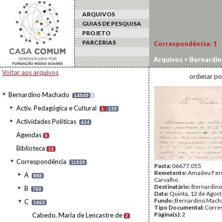
ARQUIVOS
GUIAS DE PESQUISA
PROJETO
PARCERIAS
Correspondência:
1
Arquivos
>
Bernardi
Voltar aos arquivos
ordenar po
Bernardino Machado
14549
I
Activ. Pedagógica e Cultural
1
139
Actividades Políticas
424
Agendas
5
Biblioteca
15
Correspondência
11939
Pasta:
06677.055
Remetente:
Amadeu Ferr
A
888
Carvalho
Destinatário:
Bernardin
B
760
Data:
Quinta, 12 de Agos
Fundo:
Bernardino Mach
C
1663
Tipo Documental:
Corre
Página(s):
2
Cabedo, Maria de Lencastre de
2