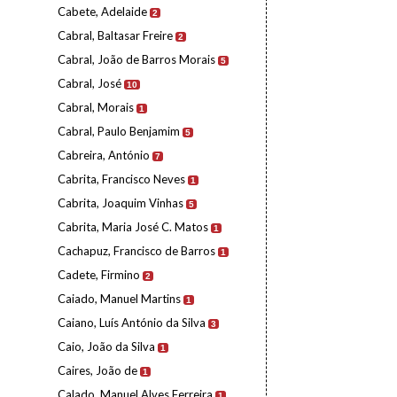
Cabete, Adelaide
2
Cabral, Baltasar Freire
2
Cabral, João de Barros Morais
5
Cabral, José
10
Cabral, Morais
1
Cabral, Paulo Benjamim
5
Cabreira, António
7
Cabrita, Francisco Neves
1
Cabrita, Joaquim Vinhas
5
Cabrita, Maria José C. Matos
1
Cachapuz, Francisco de Barros
1
Cadete, Firmino
2
Caiado, Manuel Martins
1
Caiano, Luís António da Silva
3
Caio, João da Silva
1
Caires, João de
1
Calado, Manuel Alves Ferreira
1