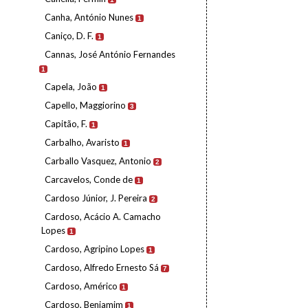
Canha, António Nunes
1
Caniço, D. F.
1
Cannas, José António Fernandes
1
Capela, João
1
Capello, Maggiorino
3
Capitão, F.
1
Carbalho, Avaristo
1
Carballo Vasquez, Antonio
2
Carcavelos, Conde de
1
Cardoso Júnior, J. Pereira
2
Cardoso, Acácio A. Camacho
Lopes
1
Cardoso, Agripino Lopes
1
Cardoso, Alfredo Ernesto Sá
7
Cardoso, Américo
1
Cardoso, Benjamim
1