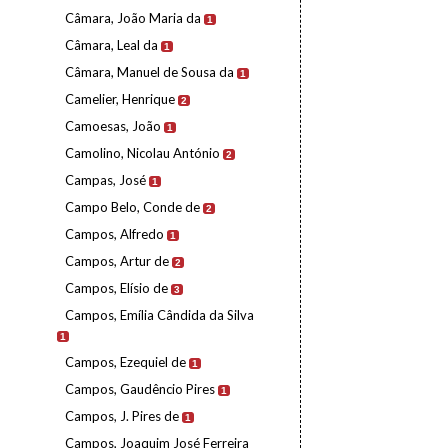
Câmara, João Maria da
1
Câmara, Leal da
1
Câmara, Manuel de Sousa da
1
Camelier, Henrique
2
Camoesas, João
1
Camolino, Nicolau António
2
Campas, José
1
Campo Belo, Conde de
2
Campos, Alfredo
1
Campos, Artur de
2
Campos, Elísio de
3
Campos, Emília Cândida da Silva
1
Campos, Ezequiel de
1
Campos, Gaudêncio Pires
1
Campos, J. Pires de
1
Campos, Joaquim José Ferreira