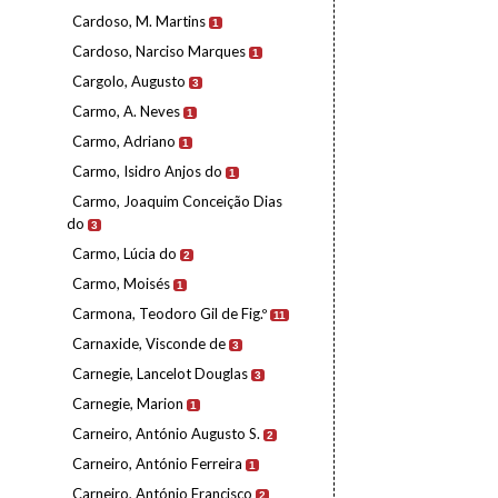
Cardoso, M. Martins
1
Cardoso, Narciso Marques
1
Cargolo, Augusto
3
Carmo, A. Neves
1
Carmo, Adriano
1
Carmo, Isidro Anjos do
1
Carmo, Joaquim Conceição Dias
do
3
Carmo, Lúcia do
2
Carmo, Moisés
1
Carmona, Teodoro Gil de Fig.º
11
Carnaxide, Visconde de
3
Carnegie, Lancelot Douglas
3
Carnegie, Marion
1
Carneiro, António Augusto S.
2
Carneiro, António Ferreira
1
Carneiro, António Francisco
2