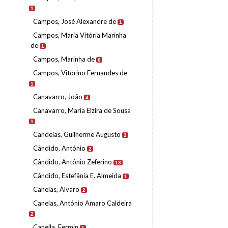
1
Campos, José Alexandre de
1
Campos, Maria Vitória Marinha
de
1
Campos, Marinha de
6
Campos, Vitorino Fernandes de
1
Canavarro, João
4
Canavarro, Maria Elzira de Sousa
1
Candeias, Guilherme Augusto
2
Cândido, António
2
Cândido, António Zeferino
13
Cândido, Estefânia E. Almeida
1
Canelas, Álvaro
2
Canelas, António Amaro Caldeira
2
Canella, Fermin
1