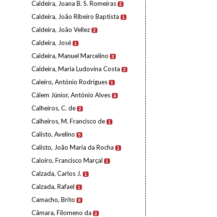
Caldeira, Joana B. S. Romeiras
2
Caldeira, João Ribeiro Baptista
1
Caldeira, João Vellez
2
Caldeira, José
1
Caldeira, Manuel Marcelino
3
Caldeira, Maria Ludovina Costa
2
Caleiro, António Rodrigues
1
Cálem Júnior, António Alves
4
Calheiros, C. de
2
Calheiros, M. Francisco de
1
Calisto, Avelino
5
Calisto, João Maria da Rocha
1
Caloiro, Francisco Marçal
1
Calzada, Carlos J.
1
Calzada, Rafael
1
Camacho, Brito
8
Câmara, Filomeno da
2