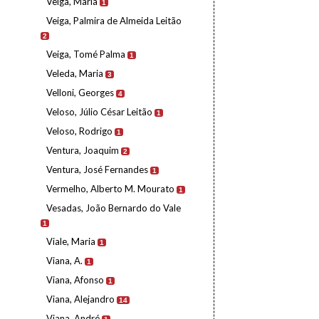
Veiga, Maria
1
Veiga, Palmira de Almeida Leitão
2
Veiga, Tomé Palma
1
Veleda, Maria
3
Velloni, Georges
4
Veloso, Júlio César Leitão
1
Veloso, Rodrigo
1
Ventura, Joaquim
2
Ventura, José Fernandes
1
Vermelho, Alberto M. Mourato
1
Vesadas, João Bernardo do Vale
1
Viale, Maria
1
Viana, A.
1
Viana, Afonso
1
Viana, Alejandro
14
Viana, André