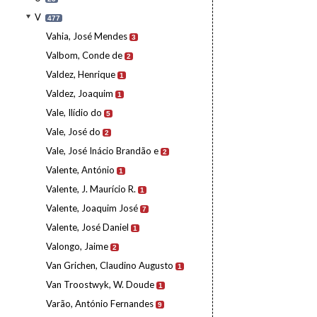
V
477
Vahia, José Mendes
3
Valbom, Conde de
2
Valdez, Henrique
1
Valdez, Joaquim
1
Vale, Ilídio do
5
Vale, José do
2
Vale, José Inácio Brandão e
2
Valente, António
1
Valente, J. Maurício R.
1
Valente, Joaquim José
7
Valente, José Daniel
1
Valongo, Jaime
2
Van Grichen, Claudino Augusto
1
Van Troostwyk, W. Doude
1
Varão, António Fernandes
9