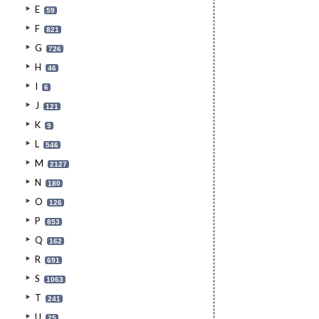
E
59
F
821
G
726
H
46
I
6
J
121
K
9
L
546
M
2127
N
180
O
126
P
853
Q
162
R
691
S
1063
T
241
U
25