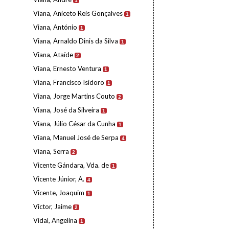
1
Viana, Aniceto Reis Gonçalves
1
Viana, António
1
Viana, Arnaldo Dinis da Silva
1
Viana, Ataíde
2
Viana, Ernesto Ventura
1
Viana, Francisco Isidoro
1
Viana, Jorge Martins Couto
2
Viana, José da Silveira
1
Viana, Júlio César da Cunha
1
Viana, Manuel José de Serpa
4
Viana, Serra
2
Vicente Gándara, Vda. de
1
Vicente Júnior, A.
4
Vicente, Joaquim
1
Victor, Jaime
2
Vidal, Angelina
1