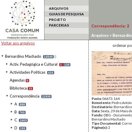
ARQUIVOS
GUIAS DE PESQUISA
PROJETO
PARCERIAS
Correspondência:
2
Arquivos
>
Bernardi
Voltar aos arquivos
ordenar po
Bernardino Machado
14549
I
Activ. Pedagógica e Cultural
1
139
Actividades Políticas
424
Agendas
5
Biblioteca
15
Correspondência
11939
Pasta:
06673.164
Remetente:
Pedro Antóni
A
888
Destinatário:
Bernardin
Data:
Sexta, 29 de Maio d
B
760
Fundo:
DBG - Document
Bernardino Machado
C
1663
Tipo Documental:
Corre
Página(s):
2
D
193