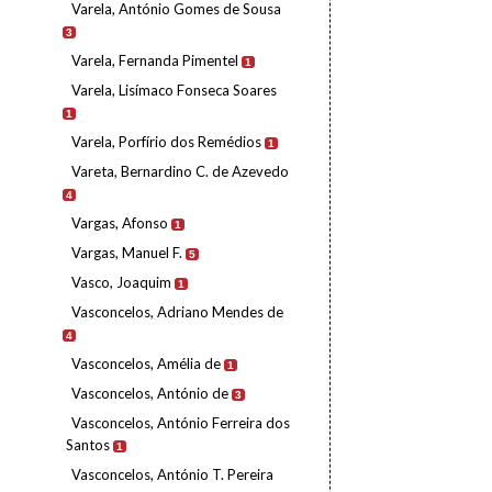
Varela, António Gomes de Sousa
3
Varela, Fernanda Pimentel
1
Varela, Lisímaco Fonseca Soares
1
Varela, Porfírio dos Remédios
1
Vareta, Bernardino C. de Azevedo
4
Vargas, Afonso
1
Vargas, Manuel F.
5
Vasco, Joaquim
1
Vasconcelos, Adriano Mendes de
4
Vasconcelos, Amélia de
1
Vasconcelos, António de
3
Vasconcelos, António Ferreira dos
Santos
1
Vasconcelos, António T. Pereira