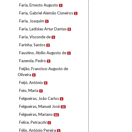
Faria, Ernesto Augusto
1
Faria, Gabriel Alemão Cisneiros
1
Faria, Joaquim
1
Faria, Ladislau Artur Dantas
9
Faria, Visconde de
1
Farinha, Santos
3
Faustino, Abílio Augusto de
1
Fazenda, Pedro
1
Feijão, Francisco Augusto de
Oliveira
1
Feijó, António
2
Feio, Maria
7
Felgueiras, João Carlos
1
Felgueiras, Manuel José
11
Felgueiras, Mariano
62
Felice, Petracchi
1
Félix, António Pereira
1