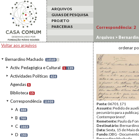
ARQUIVOS
GUIAS DE PESQUISA
PROJETO
PARCERIAS
Correspondência:
2
Arquivos
>
Bernardi
Voltar aos arquivos
ordenar po
Bernardino Machado
14549
I
Activ. Pedagógica e Cultural
1
139
Actividades Políticas
424
Agendas
5
Biblioteca
15
Correspondência
11939
Pasta:
06701.171
Assunto:
Pedido de auxíl
A
888
pecuniário para a publica
Contemporâneo".
B
760
Remetente:
Paulo da Fo
Destinatário:
Bernardin
C
1663
Data:
Sexta, 15 de Maio d
Fundo:
DBG - Document
D
193
Bernardino Machado