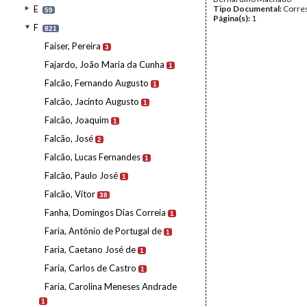
E
Tipo Documental:
Corre
59
Página(s):
1
F
821
Faiser, Pereira
3
Fajardo, João Maria da Cunha
1
Falcão, Fernando Augusto
1
Falcão, Jacinto Augusto
1
Falcão, Joaquim
1
Falcão, José
2
Falcão, Lucas Fernandes
1
Falcão, Paulo José
1
Falcão, Vítor
38
Fanha, Domingos Dias Correia
1
Faria, António de Portugal de
1
Faria, Caetano José de
1
Faria, Carlos de Castro
1
Faria, Carolina Meneses Andrade
1