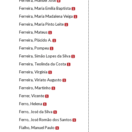
Ferreira, Manuel José
8
Ferreira, Maria Emília Baptista
1
Ferreira, Maria Madalena Veiga
1
Ferreira, Maria Pinto Leite
1
Ferreira, Mateus
1
Ferreira, Plácido A.
1
Ferreira, Pompeu
1
Ferreira, Simão Lopes da Silva
1
Ferreira, Teolinda da Costa
1
Ferreira, Virgínia
1
Ferreira, Viriato Augusto
1
Ferreiro, Martinho
1
Ferrer, Vicente
1
Ferro, Helena
1
Ferro, José da Silva
1
Ferro, José Romão dos Santos
1
Fialho, Manuel Paulo
1