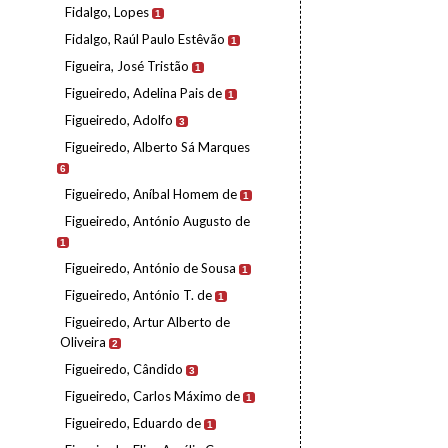
Fidalgo, Lopes
1
Fidalgo, Raúl Paulo Estêvão
1
Figueira, José Tristão
1
Figueiredo, Adelina Pais de
1
Figueiredo, Adolfo
3
Figueiredo, Alberto Sá Marques
6
Figueiredo, Aníbal Homem de
1
Figueiredo, António Augusto de
1
Figueiredo, António de Sousa
1
Figueiredo, António T. de
1
Figueiredo, Artur Alberto de
Oliveira
2
Figueiredo, Cândido
3
Figueiredo, Carlos Máximo de
1
Figueiredo, Eduardo de
1