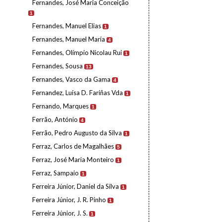
Fernandes, José Maria Conceição
1
Fernandes, Manuel Elias
1
Fernandes, Manuel Maria
4
Fernandes, Olímpio Nicolau Rui
1
Fernandes, Sousa
13
Fernandes, Vasco da Gama
4
Fernandez, Luísa D. Fariñas Vda
1
Fernando, Marques
1
Ferrão, António
4
Ferrão, Pedro Augusto da Silva
1
Ferraz, Carlos de Magalhães
5
Ferraz, José Maria Monteiro
1
Ferraz, Sampaio
1
Ferreira Júnior, Daniel da Silva
1
Ferreira Júnior, J. R. Pinho
1
Ferreira Júnior, J. S.
1