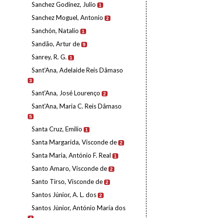
Sanchez Godinez, Julio
1
Sanchez Moguel, Antonio
2
Sanchón, Natalio
1
Sandão, Artur de
9
Sanrey, R. G.
1
Sant'Ana, Adelaide Reis Dâmaso
3
Sant'Ana, José Lourenço
2
Sant'Ana, Maria C. Reis Dâmaso
5
Santa Cruz, Emilio
1
Santa Margarida, Visconde de
2
Santa Maria, António F. Real
1
Santo Amaro, Visconde de
2
Santo Tirso, Visconde de
2
Santos Júnior, A. L. dos
2
Santos Júnior, António Maria dos