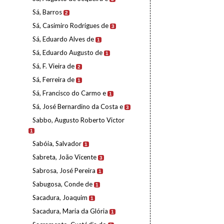
Sá, Barros
2
Sá, Casimiro Rodrigues de
3
Sá, Eduardo Alves de
1
Sá, Eduardo Augusto de
1
Sá, F. Vieira de
2
Sá, Ferreira de
1
Sá, Francisco do Carmo e
1
Sá, José Bernardino da Costa e
3
Sabbo, Augusto Roberto Victor
1
Sabóia, Salvador
1
Sabreta, João Vicente
3
Sabrosa, José Pereira
1
Sabugosa, Conde de
1
Sacadura, Joaquim
1
Sacadura, Maria da Glória
1