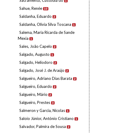
Sacramento, Custódia do
1
Sahue, Renée
10
Saldanha, Eduardo
2
Saldanha, Olívia Silva Toscana
1
Salema, Maria Ricarda de Sande
Mexia
1
Sales, João Capelo
2
Salgado, Augusto
1
Salgado, Heliodoro
2
Salgado, José J. de Araújo
2
Salgueiro, Adriano Dias Barata
2
Salgueiro, Eduardo
2
Salgueiro, Mário
2
Salgueiro, Prestes
3
Salmeron y Garcia, Nicolas
1
Saloio Júnior, António Cristiano
1
Salvador, Palmira de Sousa
2