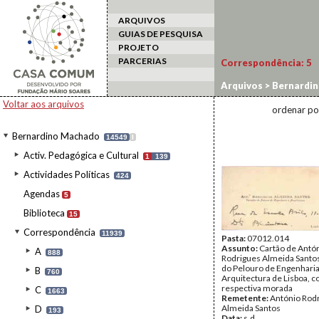
ARQUIVOS
GUIAS DE PESQUISA
PROJETO
PARCERIAS
Correspondência:
5
Arquivos
>
Bernardi
Voltar aos arquivos
ordenar po
Bernardino Machado
14549
I
Activ. Pedagógica e Cultural
1
139
Actividades Políticas
424
Agendas
5
Biblioteca
15
Correspondência
11939
Pasta:
07012.014
Assunto:
Cartão de Antó
A
888
Rodrigues Almeida Santo
do Pelouro de Engenharia
B
760
Arquitectura de Lisboa, c
respectiva morada
C
1663
Remetente:
António Rod
Almeida Santos
D
193
Data:
s.d.