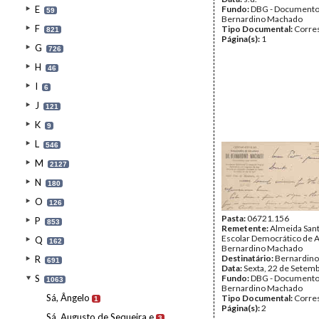
E
Fundo:
DBG - Document
59
Bernardino Machado
F
Tipo Documental:
Corre
821
Página(s):
1
G
726
H
46
I
6
J
121
K
9
L
546
M
2127
N
180
O
126
Pasta:
06721.156
P
853
Remetente:
Almeida Sant
Escolar Democrático de A
Q
162
Bernardino Machado
Destinatário:
Bernardin
R
691
Data:
Sexta, 22 de Setem
S
Fundo:
DBG - Document
1063
Bernardino Machado
Sá, Ângelo
Tipo Documental:
Corre
1
Página(s):
2
Sá, Augusto de Sequeira e
3