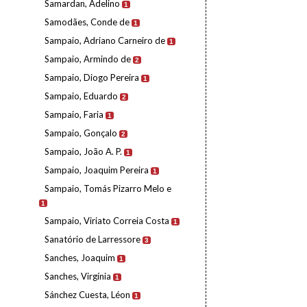
Samardan, Adelino
1
Samodães, Conde de
1
Sampaio, Adriano Carneiro de
1
Sampaio, Armindo de
2
Sampaio, Diogo Pereira
1
Sampaio, Eduardo
2
Sampaio, Faria
1
Sampaio, Gonçalo
2
Sampaio, João A. P.
1
Sampaio, Joaquim Pereira
1
Sampaio, Tomás Pizarro Melo e
1
Sampaio, Viriato Correia Costa
1
Sanatório de Larressore
3
Sanches, Joaquim
1
Sanches, Virgínia
1
Sánchez Cuesta, Léon
1