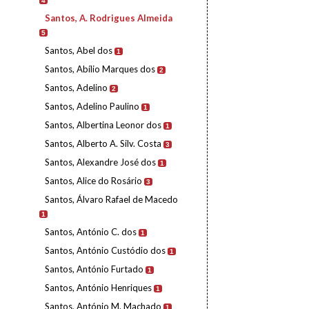
4
Santos, A. Rodrigues Almeida
5
Santos, Abel dos
1
Santos, Abílio Marques dos
2
Santos, Adelino
2
Santos, Adelino Paulino
1
Santos, Albertina Leonor dos
1
Santos, Alberto A. Silv. Costa
3
Santos, Alexandre José dos
1
Santos, Alice do Rosário
3
Santos, Álvaro Rafael de Macedo
1
Santos, António C. dos
1
Santos, António Custódio dos
1
Santos, António Furtado
1
Santos, António Henriques
1
Santos, António M. Machado
1