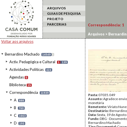
ARQUIVOS
GUIAS DE PESQUISA
PROJETO
PARCERIAS
Correspondência:
1
Arquivos
>
Bernardi
Voltar aos arquivos
Bernardino Machado
14549
I
Activ. Pedagógica e Cultural
1
139
Actividades Políticas
424
Agendas
5
Biblioteca
15
Correspondência
11939
Pasta:
07035.049
Assunto:
Agradece envio
A
888
monetária
Remetente:
Viriato Nunes
B
760
Destinatário:
Bernardin
Data:
Sexta, 19 de Agosto
C
1663
Fundo:
DBG - Document
Bernardino Machado
D
193
Tipo Documental:
Corre