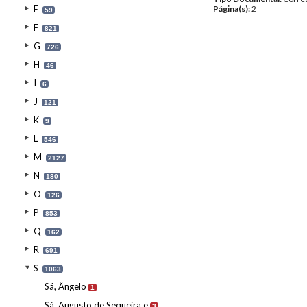
E
Página(s):
2
59
F
821
G
726
H
46
I
6
J
121
K
9
L
546
M
2127
N
180
O
126
P
853
Q
162
R
691
S
1063
Sá, Ângelo
1
Sá, Augusto de Sequeira e
3