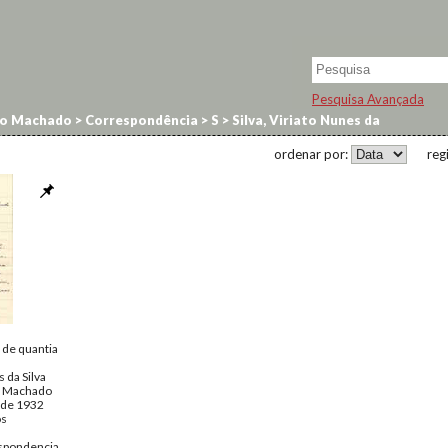
Pesquisa Avançada
no Machado
>
Correspondência
>
S
>
Silva, Viriato Nunes da
ordenar por:
reg
 de quantia
 da Silva
o Machado
 de 1932
os
spondencia