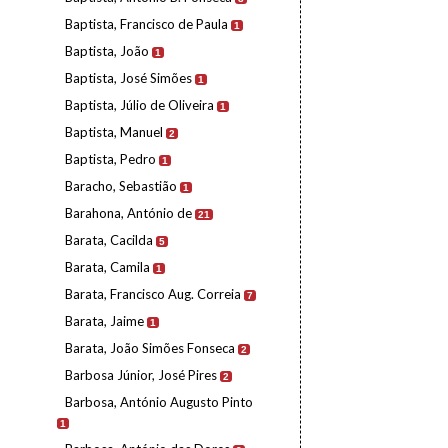
Baptista, Francisco de Paula
1
Baptista, João
1
Baptista, José Simões
1
Baptista, Júlio de Oliveira
1
Baptista, Manuel
2
Baptista, Pedro
1
Baracho, Sebastião
1
Barahona, António de
21
Barata, Cacilda
5
Barata, Camila
1
Barata, Francisco Aug. Correia
7
Barata, Jaime
1
Barata, João Simões Fonseca
2
Barbosa Júnior, José Pires
2
Barbosa, António Augusto Pinto
1