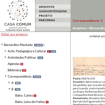
ARQUIVOS
GUIAS DE PESQUISA
PROJETO
PARCERIAS
Correspondência:
3
Arquivos
>
Bernardi
Voltar aos arquivos
ordenar po
Bernardino Machado
14549
I
Activ. Pedagógica e Cultural
1
139
Actividades Políticas
424
Agendas
5
Biblioteca
15
Correspondência
11939
Pasta:
06676.015
Assunto:
Apresenta as s
A
888
despedidas por ocasião de
para Luanda, mencionado 
B
760
ao dispor de Bernardino
Companhia Real Através d
Babo, Carlos
1
Remetente:
Amadeu San
Barreto do Figueiredo Pe
Babo, Luísa de Freitas
1
Destinatário:
Bernardin