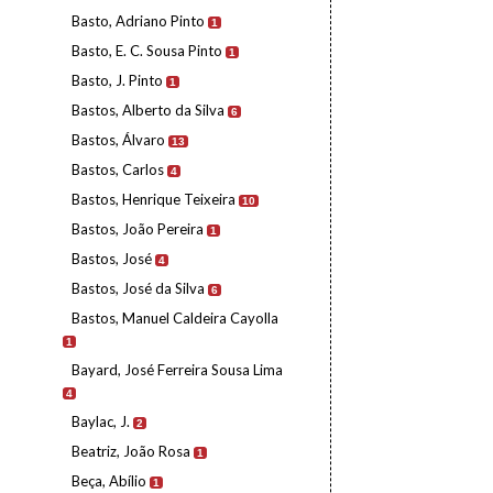
Basto, Adriano Pinto
1
Basto, E. C. Sousa Pinto
1
Basto, J. Pinto
1
Bastos, Alberto da Silva
6
Bastos, Álvaro
13
Bastos, Carlos
4
Bastos, Henrique Teixeira
10
Bastos, João Pereira
1
Bastos, José
4
Bastos, José da Silva
6
Bastos, Manuel Caldeira Cayolla
1
Bayard, José Ferreira Sousa Lima
4
Baylac, J.
2
Beatriz, João Rosa
1
Beça, Abílio
1