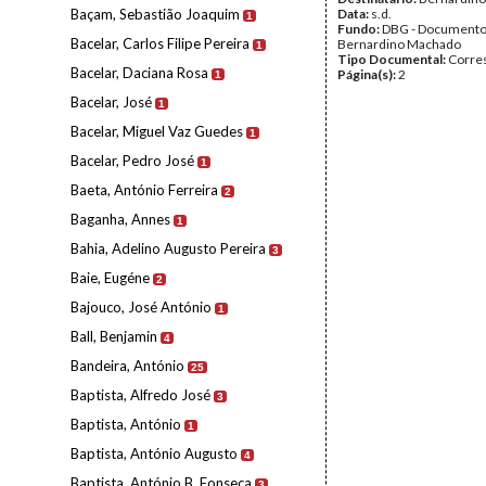
Baçam, Sebastião Joaquim
Data:
s.d.
1
Fundo:
DBG - Document
Bacelar, Carlos Filipe Pereira
Bernardino Machado
1
Tipo Documental:
Corre
Bacelar, Daciana Rosa
Página(s):
2
1
Bacelar, José
1
Bacelar, Miguel Vaz Guedes
1
Bacelar, Pedro José
1
Baeta, António Ferreira
2
Baganha, Annes
1
Bahia, Adelino Augusto Pereira
3
Baie, Eugéne
2
Bajouco, José António
1
Ball, Benjamin
4
Bandeira, António
25
Baptista, Alfredo José
3
Baptista, António
1
Baptista, António Augusto
4
Baptista, António B. Fonseca
3