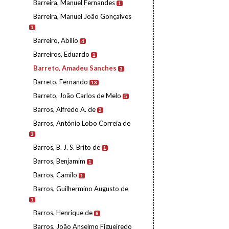
Barreira, Manuel Fernandes
1
Barreira, Manuel João Gonçalves
1
Barreiro, Abílio
4
Barreiros, Eduardo
1
Barreto, Amadeu Sanches
3
Barreto, Fernando
13
Barreto, João Carlos de Melo
5
Barros, Alfredo A. de
2
Barros, António Lobo Correia de
3
Barros, B. J. S. Brito de
1
Barros, Benjamim
1
Barros, Camilo
1
Barros, Guilhermino Augusto de
1
Barros, Henrique de
6
Barros, João Anselmo Figueiredo