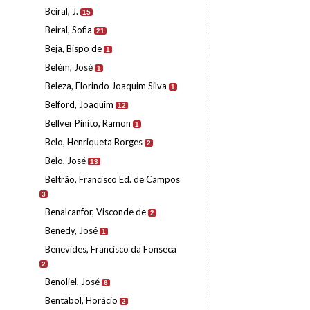
Beiral, J.
15
Beiral, Sofia
21
Beja, Bispo de
1
Belém, José
1
Beleza, Florindo Joaquim Silva
1
Belford, Joaquim
12
Bellver Pinito, Ramon
1
Belo, Henriqueta Borges
2
Belo, José
13
Beltrão, Francisco Ed. de Campos
3
Benalcanfor, Visconde de
2
Benedy, José
1
Benevides, Francisco da Fonseca
2
Benoliel, José
6
Bentabol, Horácio
2