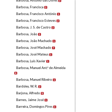
Barbosa, António das Dores
2
Barbosa, Francisca
2
Barbosa, Francisco António
1
Barbosa, Francisco Esteves
2
Barbosa, J. S. de Castro
2
Barbosa, João
2
Barbosa, João Machado
1
Barbosa, José Machado
7
Barbosa, José Mateus
1
Barbosa, Luís Xavier
1
Barbosa, Manuel Ant.º de Almeida
6
Barbosa, Manuel Ribeiro
1
Bardsley, W. R.
2
Barjona, Alfredo
5
Barnes, Jaime José
1
Barreira, Domingos Pires
1