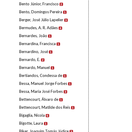
Bento Júnior, Francisco
2
Bento, Domingos Pereira
1
Berger, José Júlio Lapelier
3
Bermudes, A. R. Adães
4
Bernardes, João
1
Bernardina, Francisca
1
Bernardino, José
1
Bernardo, E.
2
Bernardo, Manuel
1
Bertiandos, Condessa de
1
Bessa, Manuel Jorge Forbes
1
Bessa, Maria José Forbes
3
Bettencourt, Álvaro de
1
Bettencourt, Matilde dos Reis
1
Bigaglia, Nicola
6
Bigotte, Laura
1
Biker, Joaquim Tomás Júdice
3