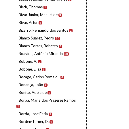
Birch, Thomas
1
Bívar Júnior, Manuel de
3
Bívar, Artur
1
Bizarro, Fernando dos Santos
1
Blanco Suárez, Pedro
20
Blanco Torres, Roberto
4
Boavida, António Miranda
50
Bobone, A.
3
Bobone, Elisa
3
Bocage, Carlos Roma du
4
Bonança, João
2
Bonito, Adelaide
1
Borba, Maria dos Prazeres Ramos
2
Borda, José Faria
1
Borden-Turner, D.
1