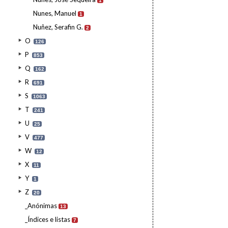
1
Nunes, Manuel
1
Nuñez, Serafin G.
2
O
126
P
853
Q
162
R
691
S
1063
T
241
U
25
V
477
W
12
X
11
Y
1
Z
20
_Anónimas
13
_Índices e listas
7