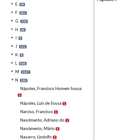
E
59
F
821
G
726
H
46
I
6
J
121
K
9
L
546
M
2127
N
180
Nápoles, Francisco Homem Sousa
1
Nápoles, Luís de Sousa
1
Narciso, Francisco
1
Nascimento, Adriano do
1
Nascimento, Mário
2
Navarro, Lindolfo
2