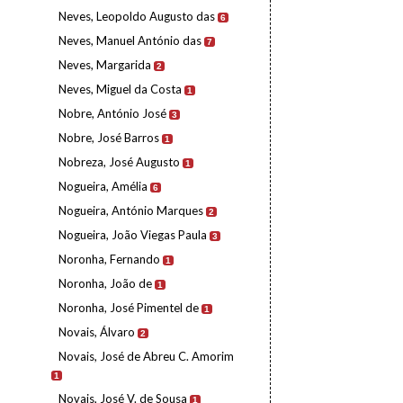
Neves, Leopoldo Augusto das
6
Neves, Manuel António das
7
Neves, Margarida
2
Neves, Miguel da Costa
1
Nobre, António José
3
Nobre, José Barros
1
Nobreza, José Augusto
1
Nogueira, Amélia
6
Nogueira, António Marques
2
Nogueira, João Viegas Paula
3
Noronha, Fernando
1
Noronha, João de
1
Noronha, José Pimentel de
1
Novais, Álvaro
2
Novais, José de Abreu C. Amorim
1
Novais, José V. de Sousa
1