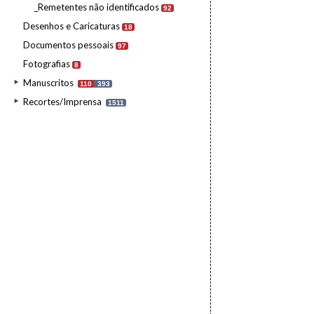
_Remetentes não identificados
92
Desenhos e Caricaturas
18
Documentos pessoais
97
Fotografias
8
Manuscritos
110
393
Recortes/Imprensa
1511