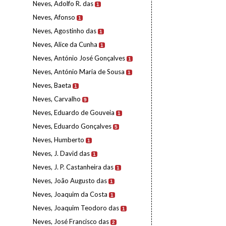
Neves, Adolfo R. das
1
Neves, Afonso
1
Neves, Agostinho das
1
Neves, Alice da Cunha
1
Neves, António José Gonçalves
1
Neves, António Maria de Sousa
1
Neves, Baeta
1
Neves, Carvalho
9
Neves, Eduardo de Gouveia
1
Neves, Eduardo Gonçalves
5
Neves, Humberto
1
Neves, J. David das
1
Neves, J. P. Castanheira das
1
Neves, João Augusto das
1
Neves, Joaquim da Costa
1
Neves, Joaquim Teodoro das
1
Neves, José Francisco das
2