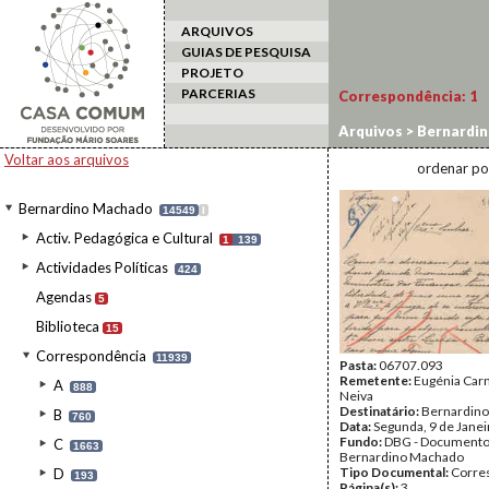
ARQUIVOS
GUIAS DE PESQUISA
PROJETO
PARCERIAS
Correspondência:
1
Arquivos
>
Bernardi
Voltar aos arquivos
ordenar po
Bernardino Machado
14549
I
Activ. Pedagógica e Cultural
1
139
Actividades Políticas
424
Agendas
5
Biblioteca
15
Correspondência
11939
Pasta:
06707.093
Remetente:
Eugénia Carn
A
888
Neiva
Destinatário:
Bernardin
B
760
Data:
Segunda, 9 de Jane
Fundo:
DBG - Document
C
1663
Bernardino Machado
Tipo Documental:
Corre
D
193
Página(s):
3