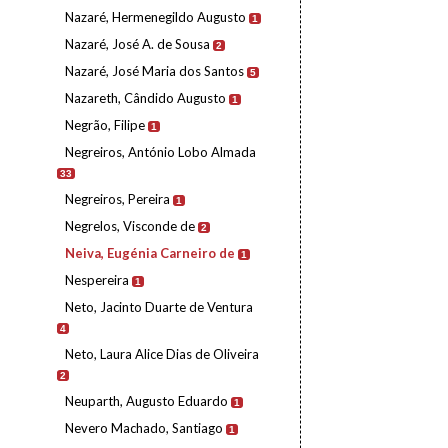
Nazaré, Hermenegildo Augusto
1
Nazaré, José A. de Sousa
2
Nazaré, José Maria dos Santos
5
Nazareth, Cândido Augusto
1
Negrão, Filipe
1
Negreiros, António Lobo Almada
33
Negreiros, Pereira
1
Negrelos, Visconde de
2
Neiva, Eugénia Carneiro de
1
Nespereira
1
Neto, Jacinto Duarte de Ventura
4
Neto, Laura Alice Dias de Oliveira
2
Neuparth, Augusto Eduardo
1
Nevero Machado, Santiago
1