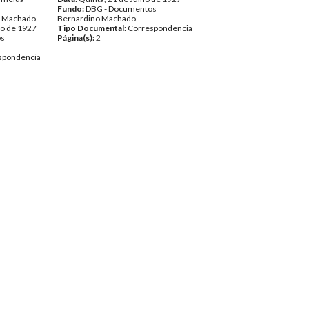
Fundo:
DBG - Documentos
o Machado
Bernardino Machado
o de 1927
Tipo Documental:
Correspondencia
os
Página(s):
2
spondencia