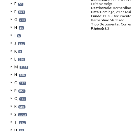
E
Leitão e Veiga
59
Destinatário:
Bernardin
F
Data:
Domingo, 29 de Mai
821
Fundo:
DBG - Document
G
Bernardino Machado
726
Tipo Documental:
Corre
H
Página(s):
2
46
I
6
J
121
K
9
L
546
M
2127
N
180
O
126
P
853
Q
162
R
691
S
1063
T
241
U
25