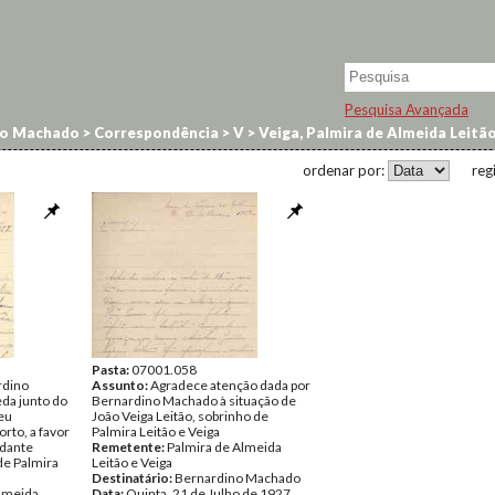
Pesquisa Avançada
no Machado
>
Correspondência
>
V
>
Veiga, Palmira de Almeida Leitã
ordenar por:
reg
Pasta:
07001.058
rdino
Assunto:
Agradece atenção dada por
da junto do
Bernardino Machado à situação de
ceu
João Veiga Leitão, sobrinho de
rto, a favor
Palmira Leitão e Veiga
udante
Remetente:
Palmira de Almeida
de Palmira
Leitão e Veiga
Destinatário:
Bernardino Machado
Almeida
Data:
Quinta, 21 de Julho de 1927