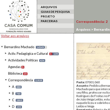
ARQUIVOS
GUIAS DE PESQUISA
PROJETO
PARCERIAS
Correspondência:
2
Arquivos
>
Bernardi
Voltar aos arquivos
Bernardino Machado
14549
I
Activ. Pedagógica e Cultural
1
139
Actividades Políticas
424
Agendas
5
Biblioteca
15
Correspondência
11939
Pasta:
07001.060
Assunto:
Pedido a Berna
A
888
Machado para que interce
seu filho, professor no li
B
760
Rodrigues de Freitas no Po
de João Veiga Leitão, est
C
1663
naquele liceu e sobrinho 
Leitão e Veiga
D
193
Remetente:
Palmira de 