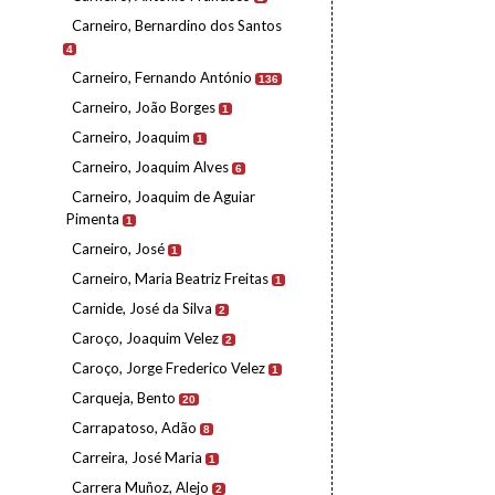
Carneiro, Bernardino dos Santos
4
Carneiro, Fernando António
136
Carneiro, João Borges
1
Carneiro, Joaquim
1
Carneiro, Joaquim Alves
6
Carneiro, Joaquim de Aguiar
Pimenta
1
Carneiro, José
1
Carneiro, Maria Beatriz Freitas
1
Carnide, José da Silva
2
Caroço, Joaquim Velez
2
Caroço, Jorge Frederico Velez
1
Carqueja, Bento
20
Carrapatoso, Adão
8
Carreira, José Maria
1
Carrera Muñoz, Alejo
2