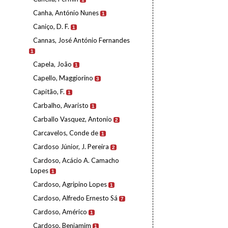
Canha, António Nunes
1
Caniço, D. F.
1
Cannas, José António Fernandes
1
Capela, João
1
Capello, Maggiorino
3
Capitão, F.
1
Carbalho, Avaristo
1
Carballo Vasquez, Antonio
2
Carcavelos, Conde de
1
Cardoso Júnior, J. Pereira
2
Cardoso, Acácio A. Camacho
Lopes
1
Cardoso, Agripino Lopes
1
Cardoso, Alfredo Ernesto Sá
7
Cardoso, Américo
1
Cardoso, Benjamim
1