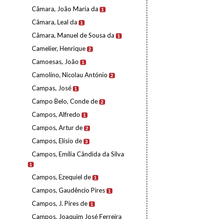
Câmara, João Maria da
1
Câmara, Leal da
1
Câmara, Manuel de Sousa da
1
Camelier, Henrique
2
Camoesas, João
1
Camolino, Nicolau António
2
Campas, José
1
Campo Belo, Conde de
2
Campos, Alfredo
1
Campos, Artur de
2
Campos, Elísio de
3
Campos, Emília Cândida da Silva
1
Campos, Ezequiel de
1
Campos, Gaudêncio Pires
1
Campos, J. Pires de
1
Campos, Joaquim José Ferreira