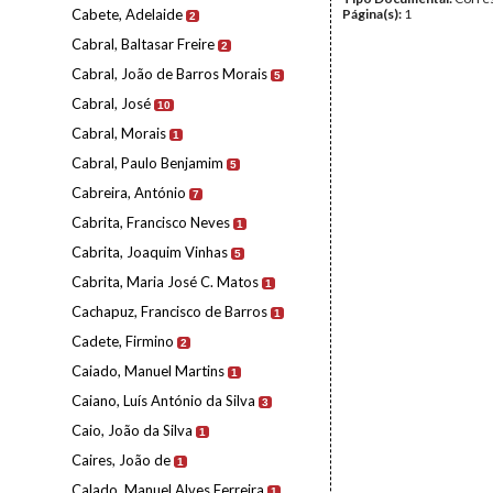
Cabete, Adelaide
Página(s):
1
2
Cabral, Baltasar Freire
2
Cabral, João de Barros Morais
5
Cabral, José
10
Cabral, Morais
1
Cabral, Paulo Benjamim
5
Cabreira, António
7
Cabrita, Francisco Neves
1
Cabrita, Joaquim Vinhas
5
Cabrita, Maria José C. Matos
1
Cachapuz, Francisco de Barros
1
Cadete, Firmino
2
Caiado, Manuel Martins
1
Caiano, Luís António da Silva
3
Caio, João da Silva
1
Caires, João de
1
Calado, Manuel Alves Ferreira
1