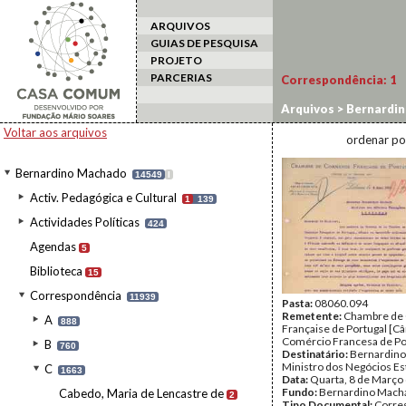
ARQUIVOS
GUIAS DE PESQUISA
PROJETO
PARCERIAS
Correspondência:
1
Arquivos
>
Bernardi
Voltar aos arquivos
ordenar po
Bernardino Machado
14549
I
Activ. Pedagógica e Cultural
1
139
Actividades Políticas
424
Agendas
5
Biblioteca
15
Correspondência
11939
Pasta:
08060.094
Remetente:
Chambre de
A
888
Française de Portugal [C
Comércio Francesa de Po
B
760
Destinatário:
Bernardino
Ministro dos Negócios Es
C
1663
Data:
Quarta, 8 de Março
Fundo:
Bernardino Mach
Cabedo, Maria de Lencastre de
2
Tipo Documental:
Corre