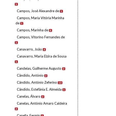
1
Campos, José Alexandre de
1
Campos, Maria Vitória Marinha
de
1
Campos, Marinha de
6
Campos, Vitorino Fernandes de
1
Canavarro, João
4
Canavarro, Maria Elzira de Sousa
1
Candeias, Guilherme Augusto
2
Cândido, António
2
Cândido, António Zeferino
13
Cândido, Estefânia E. Almeida
1
Canelas, Álvaro
2
Canelas, António Amaro Caldeira
2
Canella, Fermin
1