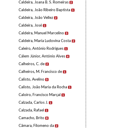
Caldeira, Joana B. S. Romeiras
2
Caldeira, João Ribeiro Baptista
1
Caldeira, João Vellez
2
Caldeira, José
1
Caldeira, Manuel Marcelino
3
Caldeira, Maria Ludovina Costa
2
Caleiro, António Rodrigues
1
Cálem Júnior, António Alves
4
Calheiros, C. de
2
Calheiros, M. Francisco de
1
Calisto, Avelino
5
Calisto, João Maria da Rocha
1
Caloiro, Francisco Marçal
1
Calzada, Carlos J.
1
Calzada, Rafael
1
Camacho, Brito
8
Câmara, Filomeno da
2