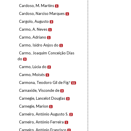
Cardoso, M. Martins
1
Cardoso, Narciso Marques
1
Cargolo, Augusto
3
Carmo, A. Neves
1
Carmo, Adriano
1
Carmo, Isidro Anjos do
1
Carmo, Joaquim Conceição Dias
do
3
Carmo, Lúcia do
2
Carmo, Moisés
1
Carmona, Teodoro Gil de Fig.º
11
Carnaxide, Visconde de
3
Carnegie, Lancelot Douglas
3
Carnegie, Marion
1
Carneiro, António Augusto S.
2
Carneiro, António Ferreira
1
Carneiro, António Francisco
2