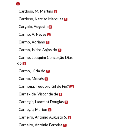
1
Cardoso, M. Martins
1
Cardoso, Narciso Marques
1
Cargolo, Augusto
3
Carmo, A. Neves
1
Carmo, Adriano
1
Carmo, Isidro Anjos do
1
Carmo, Joaquim Conceição Dias
do
3
Carmo, Lúcia do
2
Carmo, Moisés
1
Carmona, Teodoro Gil de Fig.º
11
Carnaxide, Visconde de
3
Carnegie, Lancelot Douglas
3
Carnegie, Marion
1
Carneiro, António Augusto S.
2
Carneiro, António Ferreira
1