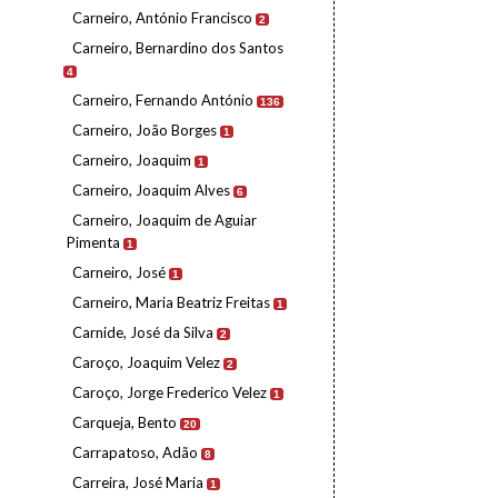
Carneiro, António Francisco
2
Carneiro, Bernardino dos Santos
4
Carneiro, Fernando António
136
Carneiro, João Borges
1
Carneiro, Joaquim
1
Carneiro, Joaquim Alves
6
Carneiro, Joaquim de Aguiar
Pimenta
1
Carneiro, José
1
Carneiro, Maria Beatriz Freitas
1
Carnide, José da Silva
2
Caroço, Joaquim Velez
2
Caroço, Jorge Frederico Velez
1
Carqueja, Bento
20
Carrapatoso, Adão
8
Carreira, José Maria
1