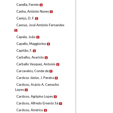
Canella, Fermin
1
Canha, António Nunes
1
Caniço, D. F.
1
Cannas, José António Fernandes
1
Capela, João
1
Capello, Maggiorino
3
Capitão, F.
1
Carbalho, Avaristo
1
Carballo Vasquez, Antonio
2
Carcavelos, Conde de
1
Cardoso Júnior, J. Pereira
2
Cardoso, Acácio A. Camacho
Lopes
1
Cardoso, Agripino Lopes
1
Cardoso, Alfredo Ernesto Sá
7
Cardoso, Américo
1