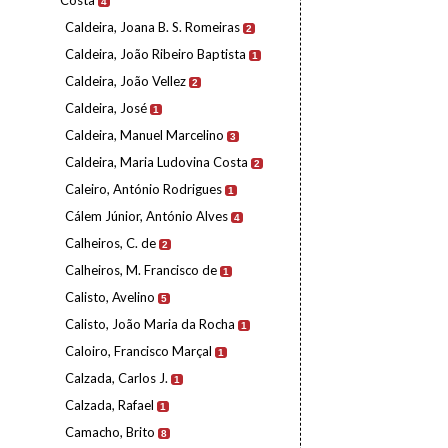
Costa
4
Caldeira, Joana B. S. Romeiras
2
Caldeira, João Ribeiro Baptista
1
Caldeira, João Vellez
2
Caldeira, José
1
Caldeira, Manuel Marcelino
3
Caldeira, Maria Ludovina Costa
2
Caleiro, António Rodrigues
1
Cálem Júnior, António Alves
4
Calheiros, C. de
2
Calheiros, M. Francisco de
1
Calisto, Avelino
5
Calisto, João Maria da Rocha
1
Caloiro, Francisco Marçal
1
Calzada, Carlos J.
1
Calzada, Rafael
1
Camacho, Brito
8