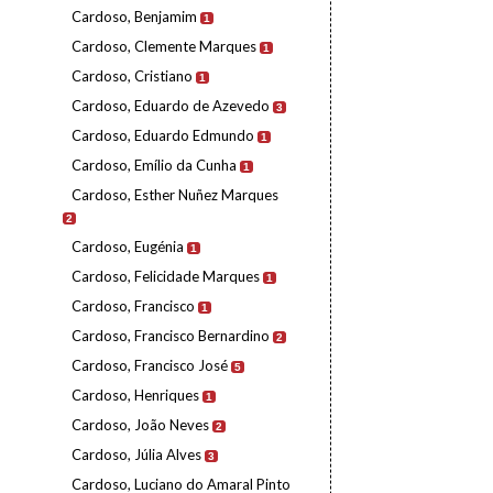
Cardoso, Benjamim
1
Cardoso, Clemente Marques
1
Cardoso, Cristiano
1
Cardoso, Eduardo de Azevedo
3
Cardoso, Eduardo Edmundo
1
Cardoso, Emílio da Cunha
1
Cardoso, Esther Nuñez Marques
2
Cardoso, Eugénia
1
Cardoso, Felicidade Marques
1
Cardoso, Francisco
1
Cardoso, Francisco Bernardino
2
Cardoso, Francisco José
5
Cardoso, Henriques
1
Cardoso, João Neves
2
Cardoso, Júlia Alves
3
Cardoso, Luciano do Amaral Pinto