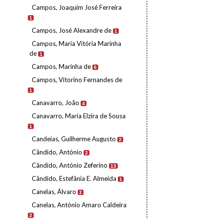
Campos, Joaquim José Ferreira
1
Campos, José Alexandre de
1
Campos, Maria Vitória Marinha
de
1
Campos, Marinha de
6
Campos, Vitorino Fernandes de
1
Canavarro, João
4
Canavarro, Maria Elzira de Sousa
1
Candeias, Guilherme Augusto
2
Cândido, António
2
Cândido, António Zeferino
13
Cândido, Estefânia E. Almeida
1
Canelas, Álvaro
2
Canelas, António Amaro Caldeira
2