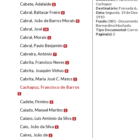
Cabete, Adelaide
Cachapuz
2
Destinatário:
Fonseda & 
Cabral, Baltasar Freire
Data:
Segunda, 19 de De
2
1910
Cabral, João de Barros Morais
Fundo:
DBG - Document
5
Bernardino Machado
Cabral, José
Tipo Documental:
Corre
10
Página(s):
2
Cabral, Morais
1
Cabral, Paulo Benjamim
5
Cabreira, António
7
Cabrita, Francisco Neves
1
Cabrita, Joaquim Vinhas
5
Cabrita, Maria José C. Matos
1
Cachapuz, Francisco de Barros
1
Cadete, Firmino
2
Caiado, Manuel Martins
1
Caiano, Luís António da Silva
3
Caio, João da Silva
1
Caires, João de
1