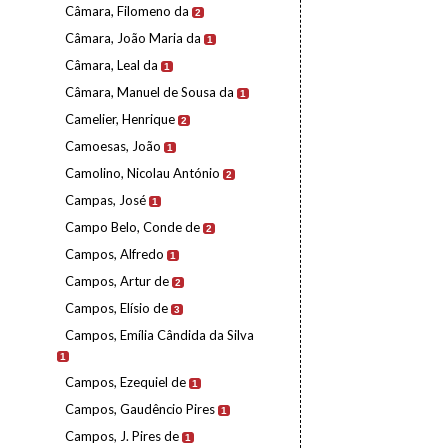
Câmara, Filomeno da
2
Câmara, João Maria da
1
Câmara, Leal da
1
Câmara, Manuel de Sousa da
1
Camelier, Henrique
2
Camoesas, João
1
Camolino, Nicolau António
2
Campas, José
1
Campo Belo, Conde de
2
Campos, Alfredo
1
Campos, Artur de
2
Campos, Elísio de
3
Campos, Emília Cândida da Silva
1
Campos, Ezequiel de
1
Campos, Gaudêncio Pires
1
Campos, J. Pires de
1