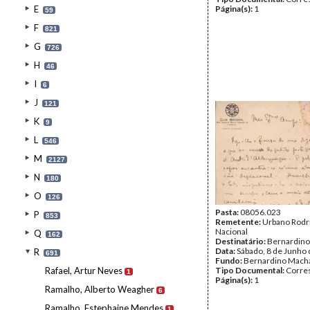
E
Página(s):
1
59
F
821
G
726
H
46
I
6
J
121
K
9
L
546
M
2127
N
180
O
126
Pasta:
08056.023
P
853
Remetente:
Urbano Rodri
Nacional
Q
162
Destinatário:
Bernardin
Data:
Sábado, 8 de Junho
R
691
Fundo:
Bernardino Mach
Rafael, Artur Neves
Tipo Documental:
Corre
1
Página(s):
1
Ramalho, Alberto Weagher
6
Ramalho, Estephaine Mendes
1