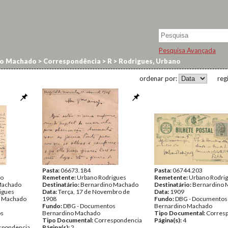
Pesquisa Avançada
no Machado
>
Correspondência
>
R
>
Rodrigues, Urbano
ordenar por:
reg
Pasta:
06673.184
Pasta:
06744.203
io
Remetente:
Urbano Rodrigues
Remetente:
Urbano Rodri
 Machado
Destinatário:
Bernardino Machado
Destinatário:
Bernardino 
igues
Data:
Terça, 17 de Novembro de
Data:
1909
o Machado
1908
Fundo:
DBG - Documentos
Fundo:
DBG - Documentos
Bernardino Machado
os
Bernardino Machado
Tipo Documental:
Corres
Tipo Documental:
Correspondencia
Página(s):
4
spondencia
Página(s):
2