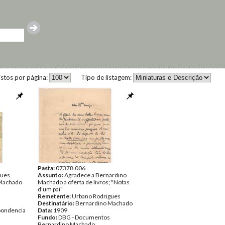
istos por página:
Tipo de listagem:
Pasta:
07378.006
gues
Assunto:
Agradece a Bernardino
Machado
Machado a oferta de livros; "Notas
d'um pai"
Remetente:
Urbano Rodrigues
Destinatário:
Bernardino Machado
pondencia
Data:
1909
Fundo:
DBG - Documentos
Bernardino Machado