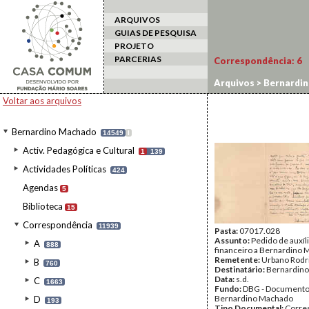
ARQUIVOS
GUIAS DE PESQUISA
PROJETO
PARCERIAS
Correspondência:
6
Arquivos
>
Bernardi
Voltar aos arquivos
Bernardino Machado
14549
I
Activ. Pedagógica e Cultural
1
139
Actividades Políticas
424
Agendas
5
Biblioteca
15
Correspondência
11939
Pasta:
07017.028
Assunto:
Pedido de auxíl
A
888
financeiro a Bernardino
Remetente:
Urbano Rodr
B
760
Destinatário:
Bernardin
Data:
s.d.
C
1663
Fundo:
DBG - Document
Bernardino Machado
D
193
Tipo Documental:
Corre