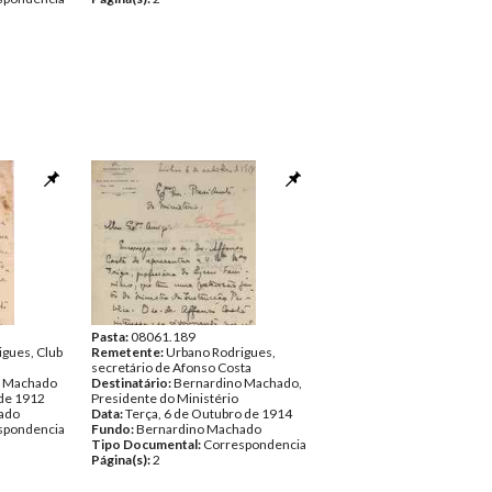
Pasta:
08061.189
gues, Club
Remetente:
Urbano Rodrigues,
secretário de Afonso Costa
o Machado
Destinatário:
Bernardino Machado,
 de 1912
Presidente do Ministério
ado
Data:
Terça, 6 de Outubro de 1914
spondencia
Fundo:
Bernardino Machado
Tipo Documental:
Correspondencia
Página(s):
2