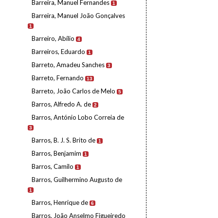
Barreira, Manuel Fernandes
1
Barreira, Manuel João Gonçalves
1
Barreiro, Abílio
4
Barreiros, Eduardo
1
Barreto, Amadeu Sanches
3
Barreto, Fernando
13
Barreto, João Carlos de Melo
5
Barros, Alfredo A. de
2
Barros, António Lobo Correia de
3
Barros, B. J. S. Brito de
1
Barros, Benjamim
1
Barros, Camilo
1
Barros, Guilhermino Augusto de
1
Barros, Henrique de
6
Barros, João Anselmo Figueiredo