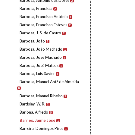
Barbosa, António das Dores
2
Barbosa, Francisca
2
Barbosa, Francisco António
1
Barbosa, Francisco Esteves
2
Barbosa, J. S. de Castro
2
Barbosa, João
2
Barbosa, João Machado
1
Barbosa, José Machado
7
Barbosa, José Mateus
1
Barbosa, Luís Xavier
1
Barbosa, Manuel Ant.º de Almeida
6
Barbosa, Manuel Ribeiro
1
Bardsley, W. R.
2
Barjona, Alfredo
5
Barnes, Jaime José
1
Barreira, Domingos Pires
1