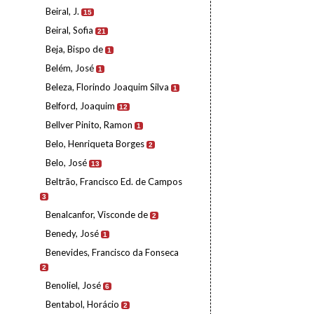
Beiral, J.
15
Beiral, Sofia
21
Beja, Bispo de
1
Belém, José
1
Beleza, Florindo Joaquim Silva
1
Belford, Joaquim
12
Bellver Pinito, Ramon
1
Belo, Henriqueta Borges
2
Belo, José
13
Beltrão, Francisco Ed. de Campos
3
Benalcanfor, Visconde de
2
Benedy, José
1
Benevides, Francisco da Fonseca
2
Benoliel, José
6
Bentabol, Horácio
2