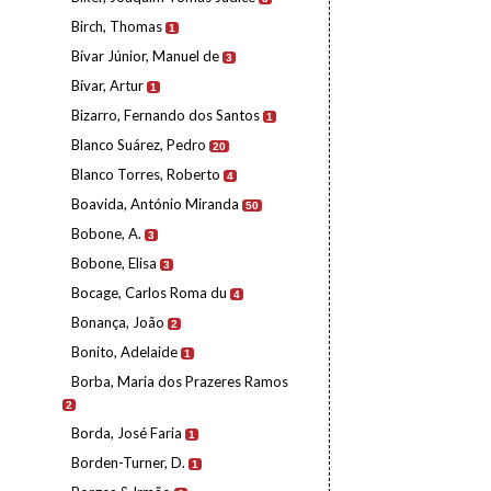
Birch, Thomas
1
Bívar Júnior, Manuel de
3
Bívar, Artur
1
Bizarro, Fernando dos Santos
1
Blanco Suárez, Pedro
20
Blanco Torres, Roberto
4
Boavida, António Miranda
50
Bobone, A.
3
Bobone, Elisa
3
Bocage, Carlos Roma du
4
Bonança, João
2
Bonito, Adelaide
1
Borba, Maria dos Prazeres Ramos
2
Borda, José Faria
1
Borden-Turner, D.
1