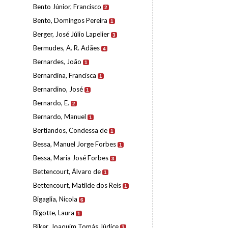
Bento Júnior, Francisco
2
Bento, Domingos Pereira
1
Berger, José Júlio Lapelier
3
Bermudes, A. R. Adães
4
Bernardes, João
1
Bernardina, Francisca
1
Bernardino, José
1
Bernardo, E.
2
Bernardo, Manuel
1
Bertiandos, Condessa de
1
Bessa, Manuel Jorge Forbes
1
Bessa, Maria José Forbes
3
Bettencourt, Álvaro de
1
Bettencourt, Matilde dos Reis
1
Bigaglia, Nicola
6
Bigotte, Laura
1
Biker, Joaquim Tomás Júdice
3