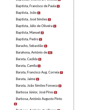
Baptista, Francisco de Paula
1
Baptista, João
1
Baptista, José Simões
1
Baptista, Júlio de Oliveira
1
Baptista, Manuel
2
Baptista, Pedro
1
Baracho, Sebastião
1
Barahona, António de
21
Barata, Cacilda
5
Barata, Camila
1
Barata, Francisco Aug. Correia
7
Barata, Jaime
1
Barata, João Simões Fonseca
2
Barbosa Júnior, José Pires
2
Barbosa, António Augusto Pinto
1