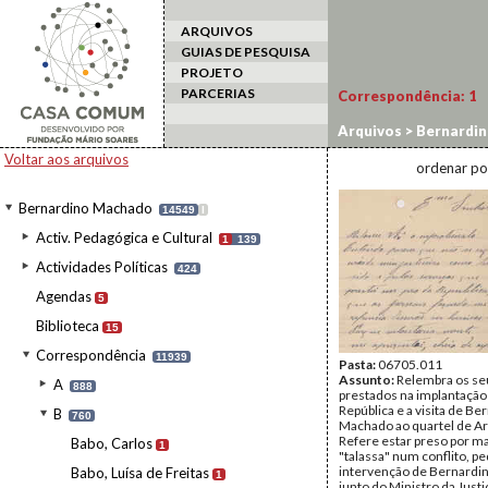
ARQUIVOS
GUIAS DE PESQUISA
PROJETO
PARCERIAS
Correspondência:
1
Arquivos
>
Bernardi
Voltar aos arquivos
ordenar po
Bernardino Machado
14549
I
Activ. Pedagógica e Cultural
1
139
Actividades Políticas
424
Agendas
5
Biblioteca
15
Correspondência
11939
Pasta:
06705.011
Assunto:
Relembra os se
A
888
prestados na implantação
República e a visita de Be
B
760
Machado ao quartel de Art
Refere estar preso por m
Babo, Carlos
1
"talassa" num conflito, p
intervenção de Bernard
Babo, Luísa de Freitas
1
junto do Ministro da Justi