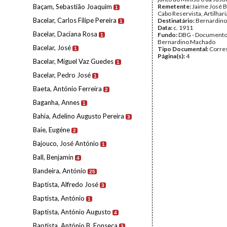
Baçam, Sebastião Joaquim
Remetente:
Jaime José B
1
Cabo Reservista, Artilhari
Bacelar, Carlos Filipe Pereira
Destinatário:
Bernardin
1
Data:
c. 1911
Bacelar, Daciana Rosa
Fundo:
DBG - Document
1
Bernardino Machado
Bacelar, José
Tipo Documental:
Corre
1
Página(s):
4
Bacelar, Miguel Vaz Guedes
1
Bacelar, Pedro José
1
Baeta, António Ferreira
2
Baganha, Annes
1
Bahia, Adelino Augusto Pereira
3
Baie, Eugéne
2
Bajouco, José António
1
Ball, Benjamin
4
Bandeira, António
25
Baptista, Alfredo José
3
Baptista, António
1
Baptista, António Augusto
4
Baptista, António B. Fonseca
3