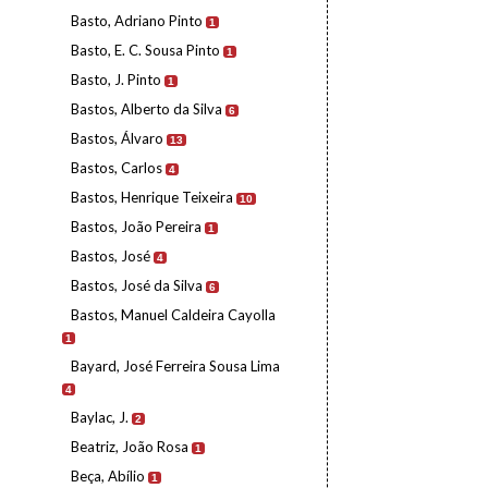
Basto, Adriano Pinto
1
Basto, E. C. Sousa Pinto
1
Basto, J. Pinto
1
Bastos, Alberto da Silva
6
Bastos, Álvaro
13
Bastos, Carlos
4
Bastos, Henrique Teixeira
10
Bastos, João Pereira
1
Bastos, José
4
Bastos, José da Silva
6
Bastos, Manuel Caldeira Cayolla
1
Bayard, José Ferreira Sousa Lima
4
Baylac, J.
2
Beatriz, João Rosa
1
Beça, Abílio
1