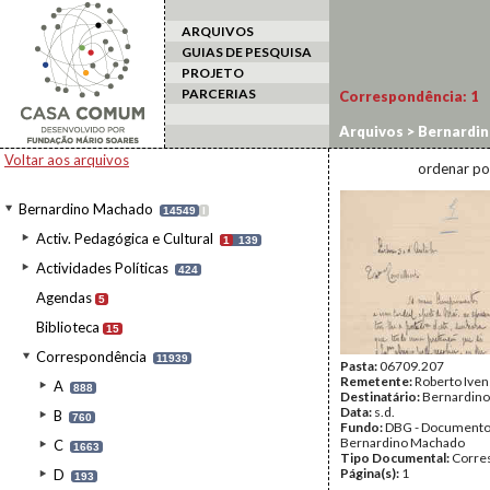
ARQUIVOS
GUIAS DE PESQUISA
PROJETO
PARCERIAS
Correspondência:
1
Arquivos
>
Bernardi
Voltar aos arquivos
ordenar po
Bernardino Machado
14549
I
Activ. Pedagógica e Cultural
1
139
Actividades Políticas
424
Agendas
5
Biblioteca
15
Correspondência
11939
Pasta:
06709.207
Remetente:
Roberto Iven
A
888
Destinatário:
Bernardin
Data:
s.d.
B
760
Fundo:
DBG - Document
Bernardino Machado
C
1663
Tipo Documental:
Corre
Página(s):
1
D
193