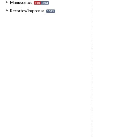
Manuscritos
110
393
Recortes/Imprensa
1511