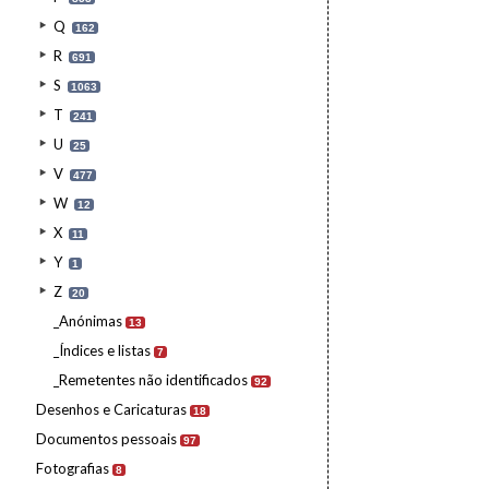
Q
162
R
691
S
1063
T
241
U
25
V
477
W
12
X
11
Y
1
Z
20
_Anónimas
13
_Índices e listas
7
_Remetentes não identificados
92
Desenhos e Caricaturas
18
Documentos pessoais
97
Fotografias
8