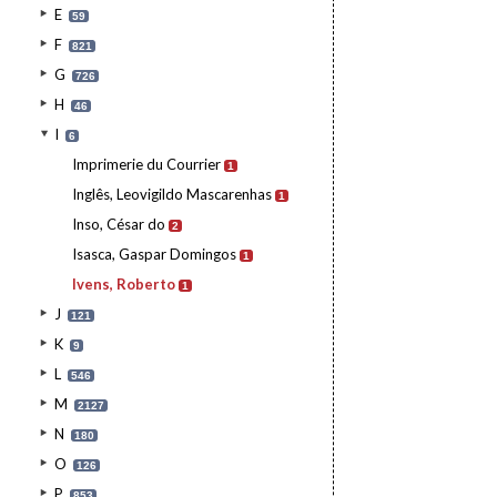
E
59
F
821
G
726
H
46
I
6
Imprimerie du Courrier
1
Inglês, Leovigildo Mascarenhas
1
Inso, César do
2
Isasca, Gaspar Domingos
1
Ivens, Roberto
1
J
121
K
9
L
546
M
2127
N
180
O
126
P
853