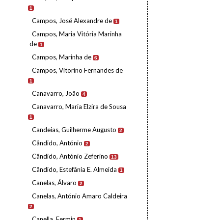
1
Campos, José Alexandre de
1
Campos, Maria Vitória Marinha
de
1
Campos, Marinha de
6
Campos, Vitorino Fernandes de
1
Canavarro, João
4
Canavarro, Maria Elzira de Sousa
1
Candeias, Guilherme Augusto
2
Cândido, António
2
Cândido, António Zeferino
13
Cândido, Estefânia E. Almeida
1
Canelas, Álvaro
2
Canelas, António Amaro Caldeira
2
Canella, Fermin
1