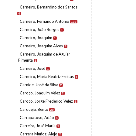
Carneiro, Bernardino dos Santos
4
Carneiro, Fernando António
136
Carneiro, João Borges
1
Carneiro, Joaquim
1
Carneiro, Joaquim Alves
6
Carneiro, Joaquim de Aguiar
Pimenta
1
Carneiro, José
1
Carneiro, Maria Beatriz Freitas
1
Carnide, José da Silva
2
Caroço, Joaquim Velez
2
Caroço, Jorge Frederico Velez
1
Carqueja, Bento
20
Carrapatoso, Adão
8
Carreira, José Maria
1
Carrera Muñoz, Alejo
2