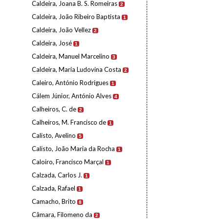
Caldeira, Joana B. S. Romeiras
2
Caldeira, João Ribeiro Baptista
1
Caldeira, João Vellez
2
Caldeira, José
1
Caldeira, Manuel Marcelino
3
Caldeira, Maria Ludovina Costa
2
Caleiro, António Rodrigues
1
Cálem Júnior, António Alves
4
Calheiros, C. de
2
Calheiros, M. Francisco de
1
Calisto, Avelino
5
Calisto, João Maria da Rocha
1
Caloiro, Francisco Marçal
1
Calzada, Carlos J.
1
Calzada, Rafael
1
Camacho, Brito
8
Câmara, Filomeno da
2