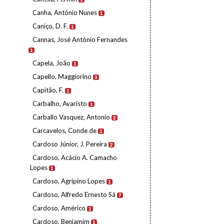
Canha, António Nunes
1
Caniço, D. F.
1
Cannas, José António Fernandes
1
Capela, João
1
Capello, Maggiorino
3
Capitão, F.
1
Carbalho, Avaristo
1
Carballo Vasquez, Antonio
2
Carcavelos, Conde de
1
Cardoso Júnior, J. Pereira
2
Cardoso, Acácio A. Camacho
Lopes
1
Cardoso, Agripino Lopes
1
Cardoso, Alfredo Ernesto Sá
7
Cardoso, Américo
1
Cardoso, Benjamim
1