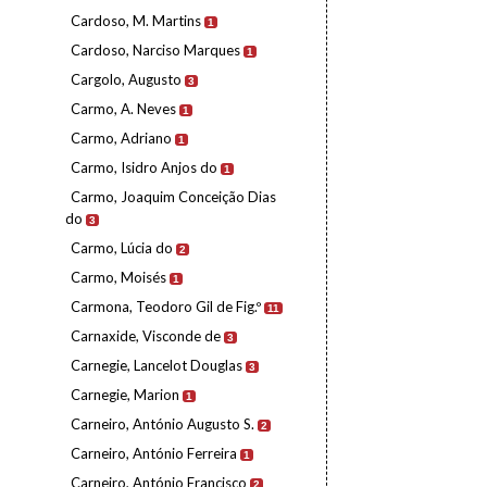
Cardoso, M. Martins
1
Cardoso, Narciso Marques
1
Cargolo, Augusto
3
Carmo, A. Neves
1
Carmo, Adriano
1
Carmo, Isidro Anjos do
1
Carmo, Joaquim Conceição Dias
do
3
Carmo, Lúcia do
2
Carmo, Moisés
1
Carmona, Teodoro Gil de Fig.º
11
Carnaxide, Visconde de
3
Carnegie, Lancelot Douglas
3
Carnegie, Marion
1
Carneiro, António Augusto S.
2
Carneiro, António Ferreira
1
Carneiro, António Francisco
2