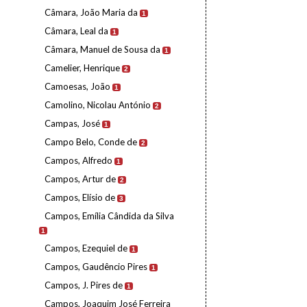
Câmara, João Maria da
1
Câmara, Leal da
1
Câmara, Manuel de Sousa da
1
Camelier, Henrique
2
Camoesas, João
1
Camolino, Nicolau António
2
Campas, José
1
Campo Belo, Conde de
2
Campos, Alfredo
1
Campos, Artur de
2
Campos, Elísio de
3
Campos, Emília Cândida da Silva
1
Campos, Ezequiel de
1
Campos, Gaudêncio Pires
1
Campos, J. Pires de
1
Campos, Joaquim José Ferreira