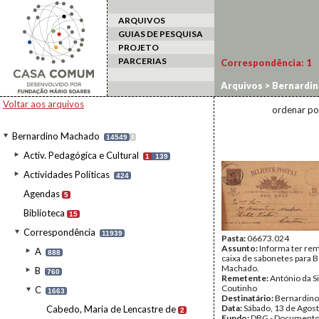
ARQUIVOS
GUIAS DE PESQUISA
PROJETO
PARCERIAS
Correspondência:
1
Arquivos
>
Bernardi
Voltar aos arquivos
ordenar po
Bernardino Machado
14549
I
Activ. Pedagógica e Cultural
1
139
Actividades Políticas
424
Agendas
5
Biblioteca
15
Correspondência
11939
Pasta:
06673.024
Assunto:
Informa ter re
A
888
caixa de sabonetes para 
Machado.
B
760
Remetente:
António da Si
Coutinho
C
1663
Destinatário:
Bernardin
Data:
Sábado, 13 de Agos
Cabedo, Maria de Lencastre de
2
Fundo:
DBG - Document