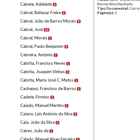
Cabete, Adelaide
Bernardino Machado
2
Tipo Documental:
Corre
Cabral, Baltasar Freire
Página(s):
2
2
Cabral, João de Barros Morais
5
Cabral, José
10
Cabral, Morais
1
Cabral, Paulo Benjamim
5
Cabreira, António
7
Cabrita, Francisco Neves
1
Cabrita, Joaquim Vinhas
5
Cabrita, Maria José C. Matos
1
Cachapuz, Francisco de Barros
1
Cadete, Firmino
2
Caiado, Manuel Martins
1
Caiano, Luís António da Silva
3
Caio, João da Silva
1
Caires, João de
1
Calado, Manuel Alves Ferreira
1