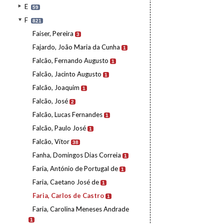
E
59
F
821
Faiser, Pereira
3
Fajardo, João Maria da Cunha
1
Falcão, Fernando Augusto
1
Falcão, Jacinto Augusto
1
Falcão, Joaquim
1
Falcão, José
2
Falcão, Lucas Fernandes
1
Falcão, Paulo José
1
Falcão, Vítor
38
Fanha, Domingos Dias Correia
1
Faria, António de Portugal de
1
Faria, Caetano José de
1
Faria, Carlos de Castro
1
Faria, Carolina Meneses Andrade
1