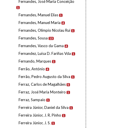
Fernandes, José Maria Conceição
1
Fernandes, Manuel Elias
1
Fernandes, Manuel Maria
4
Fernandes, Olímpio Nicolau Rui
1
Fernandes, Sousa
13
Fernandes, Vasco da Gama
4
Fernandez, Luísa D. Fariñas Vda
1
Fernando, Marques
1
Ferrão, António
4
Ferrão, Pedro Augusto da Silva
1
Ferraz, Carlos de Magalhães
5
Ferraz, José Maria Monteiro
1
Ferraz, Sampaio
1
Ferreira Júnior, Daniel da Silva
1
Ferreira Júnior, J. R. Pinho
1
Ferreira Júnior, J. S.
1