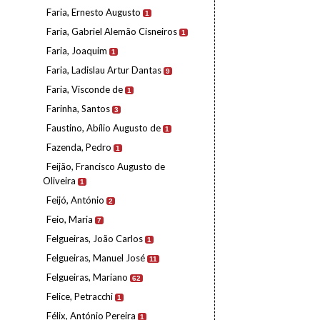
Faria, Ernesto Augusto
1
Faria, Gabriel Alemão Cisneiros
1
Faria, Joaquim
1
Faria, Ladislau Artur Dantas
9
Faria, Visconde de
1
Farinha, Santos
3
Faustino, Abílio Augusto de
1
Fazenda, Pedro
1
Feijão, Francisco Augusto de
Oliveira
1
Feijó, António
2
Feio, Maria
7
Felgueiras, João Carlos
1
Felgueiras, Manuel José
11
Felgueiras, Mariano
62
Felice, Petracchi
1
Félix, António Pereira
1