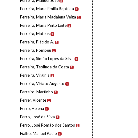
Ferreira, Manuel José
8
Ferreira, Maria Emília Baptista
1
Ferreira, Maria Madalena Veiga
1
Ferreira, Maria Pinto Leite
1
Ferreira, Mateus
1
Ferreira, Plácido A.
1
Ferreira, Pompeu
1
Ferreira, Simão Lopes da Silva
1
Ferreira, Teolinda da Costa
1
Ferreira, Virgínia
1
Ferreira, Viriato Augusto
1
Ferreiro, Martinho
1
Ferrer, Vicente
1
Ferro, Helena
1
Ferro, José da Silva
1
Ferro, José Romão dos Santos
1
Fialho, Manuel Paulo
1