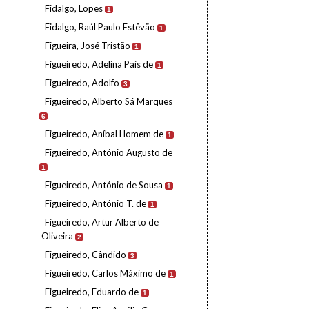
Fidalgo, Lopes
1
Fidalgo, Raúl Paulo Estêvão
1
Figueira, José Tristão
1
Figueiredo, Adelina Pais de
1
Figueiredo, Adolfo
3
Figueiredo, Alberto Sá Marques
6
Figueiredo, Aníbal Homem de
1
Figueiredo, António Augusto de
1
Figueiredo, António de Sousa
1
Figueiredo, António T. de
1
Figueiredo, Artur Alberto de
Oliveira
2
Figueiredo, Cândido
3
Figueiredo, Carlos Máximo de
1
Figueiredo, Eduardo de
1