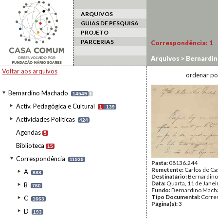
ARQUIVOS
GUIAS DE PESQUISA
PROJETO
PARCERIAS
Correspondência:
1
Arquivos
>
Bernardi
Voltar aos arquivos
ordenar po
Bernardino Machado
14549
I
Activ. Pedagógica e Cultural
1
139
Actividades Políticas
424
Agendas
5
Biblioteca
15
Correspondência
11939
Pasta:
08136.244
Remetente:
Carlos de Ca
A
888
Destinatário:
Bernardin
Data:
Quarta, 11 de Janei
B
760
Fundo:
Bernardino Mach
Tipo Documental:
Corre
C
1663
Página(s):
3
D
193