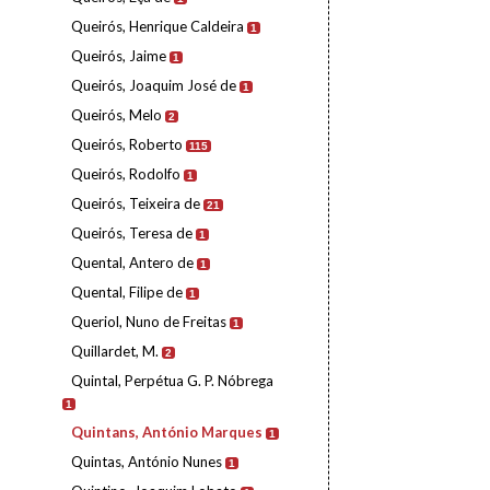
Queirós, Henrique Caldeira
1
Queirós, Jaime
1
Queirós, Joaquim José de
1
Queirós, Melo
2
Queirós, Roberto
115
Queirós, Rodolfo
1
Queirós, Teixeira de
21
Queirós, Teresa de
1
Quental, Antero de
1
Quental, Filipe de
1
Queriol, Nuno de Freitas
1
Quillardet, M.
2
Quintal, Perpétua G. P. Nóbrega
1
Quintans, António Marques
1
Quintas, António Nunes
1