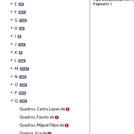
E
Página(s):
1
59
F
821
G
726
H
46
I
6
J
121
K
9
L
546
M
2127
N
180
O
126
P
853
Q
162
Quadros, Carlos Lopes de
1
Quadros, Fausto de
7
Quadros, Miguel Filipe de
1
Queirós, Eça de
1