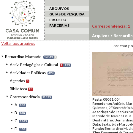
ARQUIVOS
GUIAS DE PESQUISA
PROJETO
PARCERIAS
Correspondência:
1
Arquivos
>
Bernardi
Voltar aos arquivos
ordenar po
Bernardino Machado
14549
I
Activ. Pedagógica e Cultural
1
139
Actividades Políticas
424
Agendas
5
Biblioteca
15
Correspondência
11939
Pasta:
08061.004
Remetente:
António Mar
A
888
Quintans, 2.º Secretário d
Associação de Escolas Mó
B
760
Método de João de Deus
Destinatário:
Bernardin
C
1663
Data:
Sexta, 6 de Março 
Fundo:
Bernardino Mach
D
193
Tipo Documental:
Corre