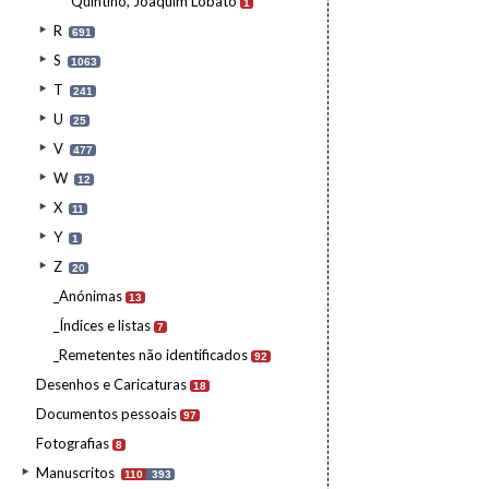
Quintino, Joaquim Lobato
1
R
691
S
1063
T
241
U
25
V
477
W
12
X
11
Y
1
Z
20
_Anónimas
13
_Índices e listas
7
_Remetentes não identificados
92
Desenhos e Caricaturas
18
Documentos pessoais
97
Fotografias
8
Manuscritos
110
393