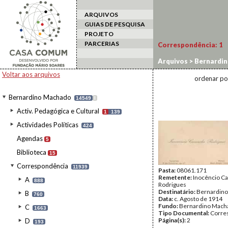
ARQUIVOS
GUIAS DE PESQUISA
PROJETO
PARCERIAS
Correspondência:
1
Arquivos
>
Bernardi
Voltar aos arquivos
ordenar po
Bernardino Machado
14549
I
Activ. Pedagógica e Cultural
1
139
Actividades Políticas
424
Agendas
5
Biblioteca
15
Correspondência
11939
Pasta:
08061.171
Remetente:
Inocêncio C
A
888
Rodrigues
Destinatário:
Bernardin
B
760
Data:
c. Agosto de 1914
Fundo:
Bernardino Mach
C
1663
Tipo Documental:
Corre
Página(s):
2
D
193