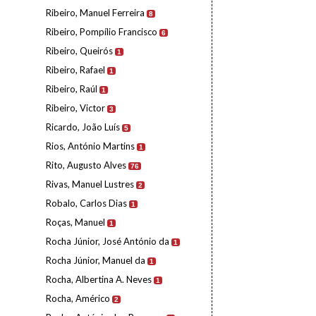
Ribeiro, Manuel Ferreira
8
Ribeiro, Pompílio Francisco
6
Ribeiro, Queirós
1
Ribeiro, Rafael
1
Ribeiro, Raúl
1
Ribeiro, Victor
3
Ricardo, João Luís
5
Rios, António Martins
1
Rito, Augusto Alves
76
Rivas, Manuel Lustres
2
Robalo, Carlos Dias
1
Roças, Manuel
1
Rocha Júnior, José António da
1
Rocha Júnior, Manuel da
1
Rocha, Albertina A. Neves
1
Rocha, Américo
2