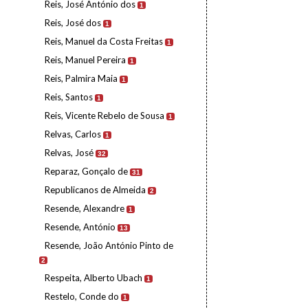
Reis, José António dos
1
Reis, José dos
1
Reis, Manuel da Costa Freitas
1
Reis, Manuel Pereira
1
Reis, Palmira Maia
1
Reis, Santos
1
Reis, Vicente Rebelo de Sousa
1
Relvas, Carlos
1
Relvas, José
32
Reparaz, Gonçalo de
31
Republicanos de Almeida
2
Resende, Alexandre
1
Resende, António
13
Resende, João António Pinto de
2
Respeita, Alberto Ubach
1
Restelo, Conde do
1