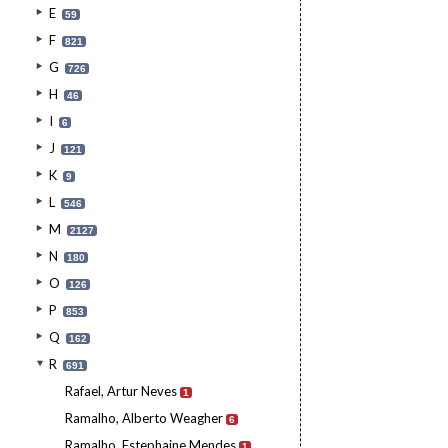
E
59
F
821
G
726
H
46
I
6
J
121
K
9
L
546
M
2127
N
180
O
126
P
853
Q
162
R
691
Rafael, Artur Neves
1
Ramalho, Alberto Weagher
6
Ramalho, Estephaine Mendes
1