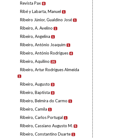
Revista Pax
6
Ribé y Labarta, Manuel
1
Ribeiro Júnior, Gualdino José
1
Ribeiro, A. Avelino
1
Ribeiro, Angelina
1
Ribeiro, António Joaquim
1
Ribeiro, António Rodrigues
4
Ribeiro, Aquilino
26
Ribeiro, Artur Rodrigues Almeida
1
Ribeiro, Augusto
3
Ribeiro, Baptista
3
Ribeiro, Belmira do Carmo
1
Ribeiro, Camila
1
Ribeiro, Carlos Portugal
1
Ribeiro, Cassiano Augusto M.
5
Ribeiro, Constantino Duarte
1