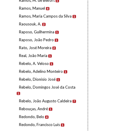
Ramos, M. de Belfort
1
Ramos, Manuel
4
Ramos, Maria Campos da Silva
1
Raousouk, A.
2
Raposo, Guilhermina
1
Raposo, João Pedro
1
Rato, José Moreira
2
Real, João Maria
1
Rebelo, A. Veloso
1
Rebelo, Adelino Monteiro
1
Rebelo, Dionísio José
1
Rebelo, Domingos José da Costa
1
Rebelo, João Augusto Caldeira
7
Rebouças, André
1
Redondo, Belo
4
Redondo, Francisco Luís
1