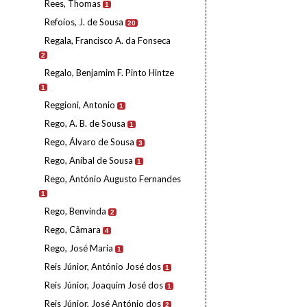
Rees, Thomas
1
Refoios, J. de Sousa
20
Regala, Francisco A. da Fonseca
2
Regalo, Benjamim F. Pinto Hintze
1
Reggioni, Antonio
1
Rego, A. B. de Sousa
1
Rego, Álvaro de Sousa
3
Rego, Aníbal de Sousa
1
Rego, António Augusto Fernandes
1
Rego, Benvinda
2
Rego, Câmara
4
Rego, José Maria
1
Reis Júnior, António José dos
1
Reis Júnior, Joaquim José dos
1
Reis Júnior, José António dos
2