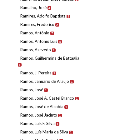
Ramalho, José
4
Ramires, Adolfo Baptista
1
Ramires, Frederico
2
Ramos, António
7
Ramos, António Luís
4
Ramos, Azevedo
1
Ramos, Guilhermina de Battaglia
1
Ramos, J. Pereira
1
Ramos, Januário de Araújo
1
Ramos, José
1
Ramos, José A. Castel Branco
1
Ramos, José de Alcobia
1
Ramos, José Jacinto
1
Ramos, Luís F. Silva
1
Ramos, Luís Maria da Silva
1