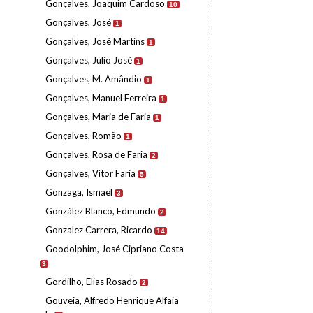
Gonçalves, Joaquim Cardoso
10
Gonçalves, José
1
Gonçalves, José Martins
1
Gonçalves, Júlio José
1
Gonçalves, M. Amândio
1
Gonçalves, Manuel Ferreira
1
Gonçalves, Maria de Faria
1
Gonçalves, Romão
1
Gonçalves, Rosa de Faria
2
Gonçalves, Vítor Faria
5
Gonzaga, Ismael
3
González Blanco, Edmundo
2
Gonzalez Carrera, Ricardo
14
Goodolphim, José Cipriano Costa
3
Gordilho, Elias Rosado
2
Gouveia, Alfredo Henrique Alfaia