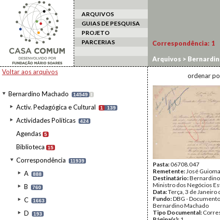
ARQUIVOS
GUIAS DE PESQUISA
PROJETO
PARCERIAS
Correspondência:
1
Arquivos
>
Bernardi
Voltar aos arquivos
ordenar po
Bernardino Machado
14549
I
Activ. Pedagógica e Cultural
1
139
Actividades Políticas
424
Agendas
5
Biblioteca
15
Correspondência
11939
Pasta:
06708.047
Remetente:
José Guioma
A
888
Destinatário:
Bernardino
Ministro dos Negócios Es
B
760
Data:
Terça, 3 de Janeiro
Fundo:
DBG - Document
C
1663
Bernardino Machado
Tipo Documental:
Corre
D
193
Página(s):
1