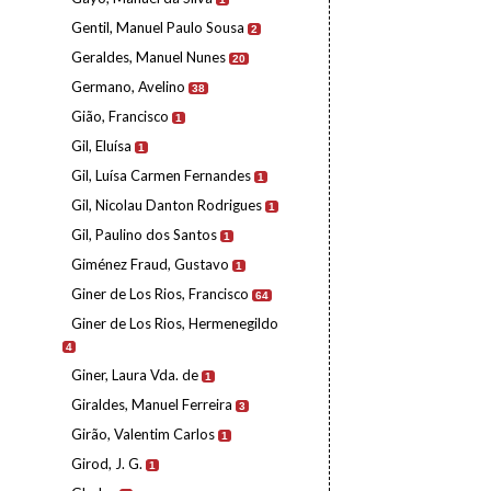
Gentil, Manuel Paulo Sousa
2
Geraldes, Manuel Nunes
20
Germano, Avelino
38
Gião, Francisco
1
Gil, Eluísa
1
Gil, Luísa Carmen Fernandes
1
Gil, Nicolau Danton Rodrigues
1
Gil, Paulino dos Santos
1
Giménez Fraud, Gustavo
1
Giner de Los Rios, Francisco
64
Giner de Los Rios, Hermenegildo
4
Giner, Laura Vda. de
1
Giraldes, Manuel Ferreira
3
Girão, Valentim Carlos
1
Girod, J. G.
1