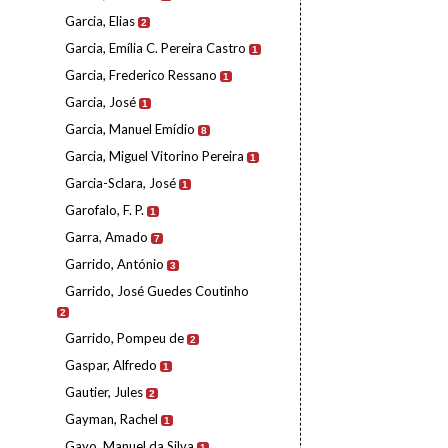
Garcia, Elias
2
Garcia, Emília C. Pereira Castro
1
Garcia, Frederico Ressano
1
Garcia, José
1
Garcia, Manuel Emídio
8
Garcia, Miguel Vitorino Pereira
1
Garcia-Sclara, José
1
Garofalo, F. P.
1
Garra, Amado
7
Garrido, António
3
Garrido, José Guedes Coutinho
2
Garrido, Pompeu de
2
Gaspar, Alfredo
1
Gautier, Jules
2
Gayman, Rachel
1
Gayo, Manuel da Silva
1