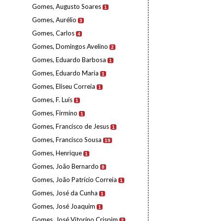
Gomes, Augusto Soares
1
Gomes, Aurélio
3
Gomes, Carlos
4
Gomes, Domingos Avelino
2
Gomes, Eduardo Barbosa
1
Gomes, Eduardo Maria
1
Gomes, Eliseu Correia
1
Gomes, F. Luís
1
Gomes, Firmino
1
Gomes, Francisco de Jesus
1
Gomes, Francisco Sousa
19
Gomes, Henrique
1
Gomes, João Bernardo
8
Gomes, João Patrício Correia
1
Gomes, José da Cunha
1
Gomes, José Joaquim
1
Gomes, José Vitorino Crispim
2