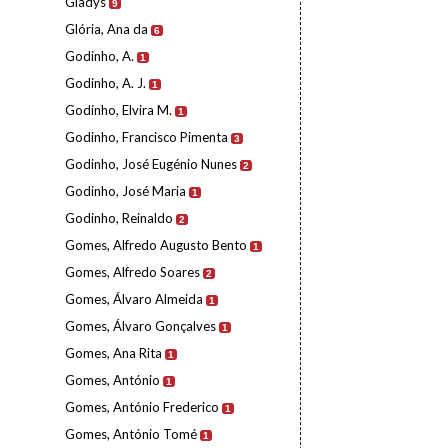
Gladys
9
Glória, Ana da
6
Godinho, A.
1
Godinho, A. J.
1
Godinho, Elvira M.
1
Godinho, Francisco Pimenta
3
Godinho, José Eugénio Nunes
2
Godinho, José Maria
1
Godinho, Reinaldo
2
Gomes, Alfredo Augusto Bento
1
Gomes, Alfredo Soares
2
Gomes, Álvaro Almeida
1
Gomes, Álvaro Gonçalves
1
Gomes, Ana Rita
1
Gomes, António
1
Gomes, António Frederico
1
Gomes, António Tomé
1