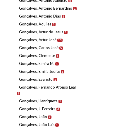
Gonçalves, António Augusto
5
Gonçalves, António Bernardino
1
Gonçalves, António Dias
2
Gonçalves, Aquiles
3
Gonçalves, Artur de Jesus
1
Gonçalves, Artur José
13
Gonçalves, Carlos José
5
Gonçalves, Clemente
1
Gonçalves, Elmira M.
1
Gonçalves, Emília Judite
1
Gonçalves, Evaristo
1
Gonçalves, Fernando Afonso Leal
1
Gonçalves, Henriqueta
1
Gonçalves, J. Ferreira
4
Gonçalves, João
2
Gonçalves, João Luís
1