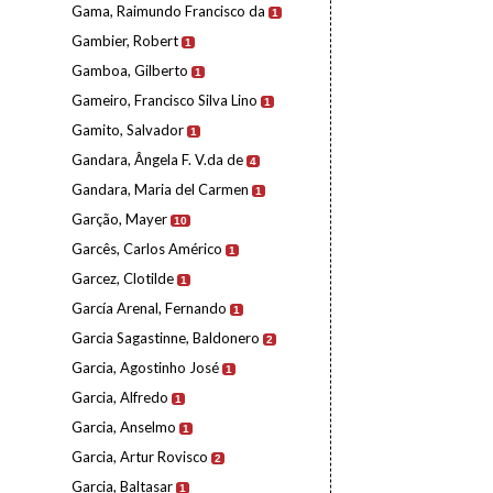
Gama, Raimundo Francisco da
1
Gambier, Robert
1
Gamboa, Gilberto
1
Gameiro, Francisco Silva Lino
1
Gamito, Salvador
1
Gandara, Ângela F. V.da de
4
Gandara, Maria del Carmen
1
Garção, Mayer
10
Garcês, Carlos Américo
1
Garcez, Clotilde
1
García Arenal, Fernando
1
Garcia Sagastinne, Baldonero
2
Garcia, Agostinho José
1
Garcia, Alfredo
1
Garcia, Anselmo
1
Garcia, Artur Rovisco
2
Garcia, Baltasar
1