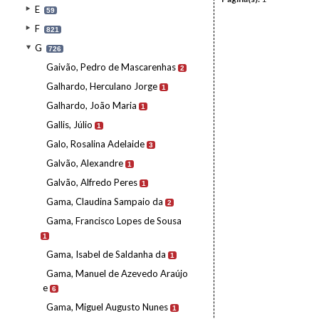
E
59
F
821
G
726
Gaivão, Pedro de Mascarenhas
2
Galhardo, Herculano Jorge
1
Galhardo, João Maria
1
Gallis, Júlio
1
Galo, Rosalina Adelaide
3
Galvão, Alexandre
1
Galvão, Alfredo Peres
1
Gama, Claudina Sampaio da
2
Gama, Francisco Lopes de Sousa
1
Gama, Isabel de Saldanha da
1
Gama, Manuel de Azevedo Araújo
e
6
Gama, Miguel Augusto Nunes
1