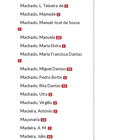
Machado, L. Teixeira de
2
Machado, Mamede
2
Machado, Manuel José de Sousa
1
Machado, Manuela
40
Machado, Maria Elvira
1
Machado, Maria Francisca Dantas
1
Machado, Miguel Dantas
25
Machado, Pedro Botto
2
Machado, Rita Dantas
12
Machado, Utra
2
Machado, Virgílio
2
Macieira, António
2
Maçonaria
13
Madeira, A. M.
1
Madeira, Júlio
62