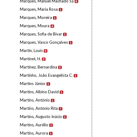
Marques, Manuel Machado Sá
6
Marques, Maria Rosa
1
Marques, Moreira
1
Marques, Moura
4
Marques, Sofia de Bívar
1
Marques, Vasco Gonçalves
1
Martin, Louis
5
Martinet, H.
2
Martinez, Bernardina
2
Martinho, João Evangelista C.
1
Martins Júnior
1
Martins, Albino David
1
Martins, António
1
Martins, António Rita
7
Martins, Augusto Inácio
1
Martins, Aurélio
1
Martins, Aurora
1