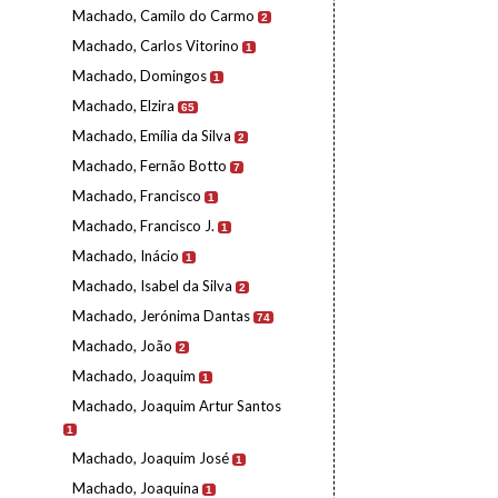
Machado, Camilo do Carmo
2
Machado, Carlos Vitorino
1
Machado, Domingos
1
Machado, Elzira
65
Machado, Emília da Silva
2
Machado, Fernão Botto
7
Machado, Francisco
1
Machado, Francisco J.
1
Machado, Inácio
1
Machado, Isabel da Silva
2
Machado, Jerónima Dantas
74
Machado, João
2
Machado, Joaquim
1
Machado, Joaquim Artur Santos
1
Machado, Joaquim José
1
Machado, Joaquina
1