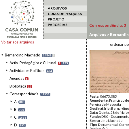
ARQUIVOS
GUIAS DE PESQUISA
PROJETO
PARCERIAS
Correspondência:
3
Arquivos
>
Bernardi
Voltar aos arquivos
ordenar po
Bernardino Machado
14549
I
Activ. Pedagógica e Cultural
1
139
Actividades Políticas
424
Agendas
5
Biblioteca
15
Correspondência
11939
Pasta:
06673.083
Remetente:
Francisco de
A
888
Pereira de Mesquita
Destinatário:
Bernardin
B
760
Data:
Quinta, 28 de Maio
Fundo:
DBG - Document
C
1663
Bernardino Machado
Tipo Documental:
Corre
D
193
Página(s):
2