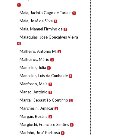
1
Maia, Jacinto Gago de Faria e
1
Maia, José da Silva
1
Maia, Manuel Firmino da
1
Malaquias, José Gonçalves Vieira
4
Malheiro, António M.
1
Malheiros, Mário
1
Mancelos, Júlia
1
Mancelos, Luís da Cunha de
4
Manfredo, Maia
2
Manso, António
3
Marçal, Sebastião Coutinho
1
Marchesini, Amílcar
1
Margan, Rosália
3
Margiochi, Francisco Simões
1
Marinho, José Barbosa
1