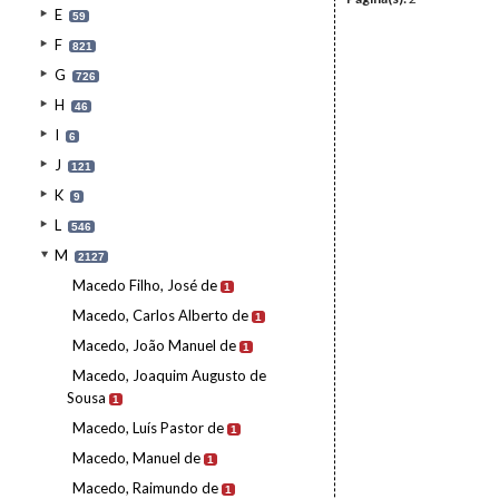
E
59
F
821
G
726
H
46
I
6
J
121
K
9
L
546
M
2127
Macedo Filho, José de
1
Macedo, Carlos Alberto de
1
Macedo, João Manuel de
1
Macedo, Joaquim Augusto de
Sousa
1
Macedo, Luís Pastor de
1
Macedo, Manuel de
1
Macedo, Raimundo de
1