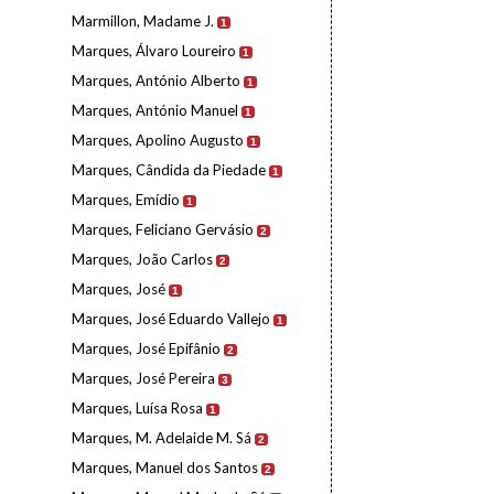
Marmillon, Madame J.
1
Marques, Álvaro Loureiro
1
Marques, António Alberto
1
Marques, António Manuel
1
Marques, Apolino Augusto
1
Marques, Cândida da Piedade
1
Marques, Emídio
1
Marques, Feliciano Gervásio
2
Marques, João Carlos
2
Marques, José
1
Marques, José Eduardo Vallejo
1
Marques, José Epifânio
2
Marques, José Pereira
3
Marques, Luísa Rosa
1
Marques, M. Adelaide M. Sá
2
Marques, Manuel dos Santos
2