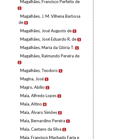
Magalhães, Francisco Perfeito de
1
Magalhães, J. M. Vilhena Barbosa
de
5
Magalhães, José Augusto de
1
Magalhães, José Eduardo R. de
3
Magalhães, Maria da Glória T.
1
Magalhães, Raimundo Pereira de
1
Magalhães, Teodoro
1
Magina, José
1
Magro, Abílio
1
Maia, Alfredo Lopes
1
Maia, Altino
4
Maia, Álvaro Simões
2
Maia, Bernardino Pereira
1
Maia, Caetano da Silva
1
Maia, Francisco Machado Faria e