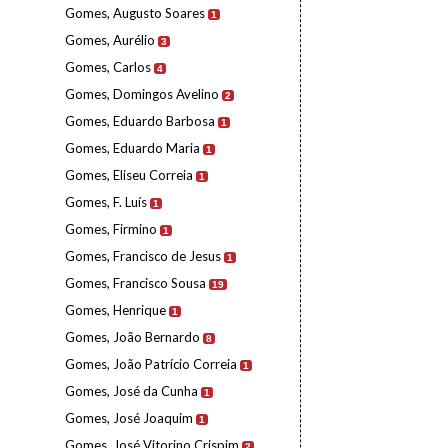
Gomes, Augusto Soares
1
Gomes, Aurélio
3
Gomes, Carlos
4
Gomes, Domingos Avelino
2
Gomes, Eduardo Barbosa
1
Gomes, Eduardo Maria
1
Gomes, Eliseu Correia
1
Gomes, F. Luís
1
Gomes, Firmino
1
Gomes, Francisco de Jesus
1
Gomes, Francisco Sousa
19
Gomes, Henrique
1
Gomes, João Bernardo
8
Gomes, João Patrício Correia
1
Gomes, José da Cunha
1
Gomes, José Joaquim
1
Gomes, José Vitorino Crispim
2