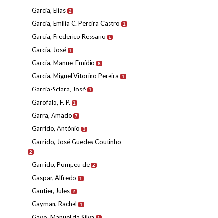
Garcia, Elias
2
Garcia, Emília C. Pereira Castro
1
Garcia, Frederico Ressano
1
Garcia, José
1
Garcia, Manuel Emídio
8
Garcia, Miguel Vitorino Pereira
1
Garcia-Sclara, José
1
Garofalo, F. P.
1
Garra, Amado
7
Garrido, António
3
Garrido, José Guedes Coutinho
2
Garrido, Pompeu de
2
Gaspar, Alfredo
1
Gautier, Jules
2
Gayman, Rachel
1
Gayo, Manuel da Silva
1