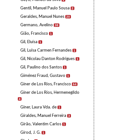
Gentil, Manuel Paulo Sousa
2
Geraldes, Manuel Nunes
20
Germano, Avelino
38
Gião, Francisco
1
Gil, Eluísa
1
Gil, Luísa Carmen Fernandes
1
Gil, Nicolau Danton Rodrigues
1
Gil, Paulino dos Santos
1
Giménez Fraud, Gustavo
1
Giner de Los Rios, Francisco
64
Giner de Los Rios, Hermenegildo
4
Giner, Laura Vda. de
1
Giraldes, Manuel Ferreira
3
Girão, Valentim Carlos
1
Girod, J. G.
1