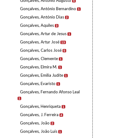
Gonçalves, António Augusto
5
Gonçalves, António Bernardino
1
Gonçalves, António Dias
2
Gonçalves, Aquiles
3
Gonçalves, Artur de Jesus
1
Gonçalves, Artur José
13
Gonçalves, Carlos José
5
Gonçalves, Clemente
1
Gonçalves, Elmira M.
1
Gonçalves, Emília Judite
1
Gonçalves, Evaristo
1
Gonçalves, Fernando Afonso Leal
1
Gonçalves, Henriqueta
1
Gonçalves, J. Ferreira
4
Gonçalves, João
2
Gonçalves, João Luís
1