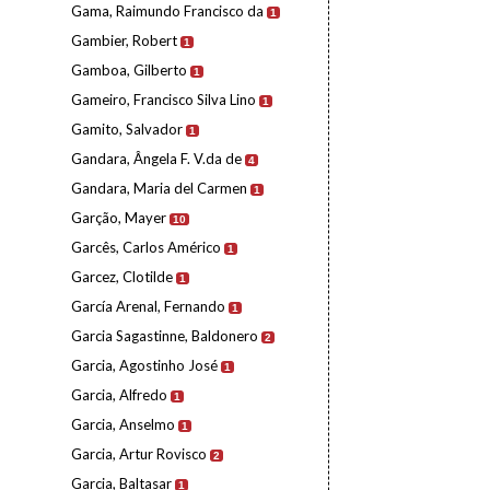
Gama, Raimundo Francisco da
1
Gambier, Robert
1
Gamboa, Gilberto
1
Gameiro, Francisco Silva Lino
1
Gamito, Salvador
1
Gandara, Ângela F. V.da de
4
Gandara, Maria del Carmen
1
Garção, Mayer
10
Garcês, Carlos Américo
1
Garcez, Clotilde
1
García Arenal, Fernando
1
Garcia Sagastinne, Baldonero
2
Garcia, Agostinho José
1
Garcia, Alfredo
1
Garcia, Anselmo
1
Garcia, Artur Rovisco
2
Garcia, Baltasar
1