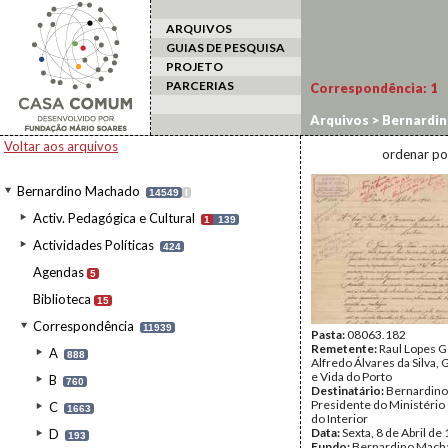
ARQUIVOS
GUIAS DE PESQUISA
PROJETO
PARCERIAS
Correspondência:
1
Arquivos
>
Bernardi
Voltar aos arquivos
ordenar po
Bernardino Machado
14549
I
Activ. Pedagógica e Cultural
1
139
Actividades Políticas
424
Agendas
5
Biblioteca
15
Correspondência
11939
Pasta:
08063.182
Remetente:
Raul Lopes G
A
888
Alfredo Álvares da Silva,
e Vida do Porto
B
760
Destinatário:
Bernardino
Presidente do Ministério 
C
1663
do Interior
Data:
Sexta, 8 de Abril de
D
193
Fundo:
Bernardino Mach