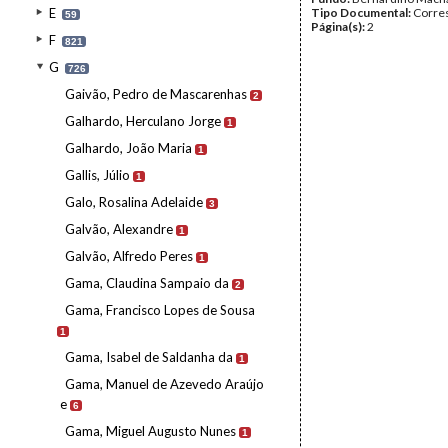
E
Tipo Documental:
Corre
59
Página(s):
2
F
821
G
726
Gaivão, Pedro de Mascarenhas
2
Galhardo, Herculano Jorge
1
Galhardo, João Maria
1
Gallis, Júlio
1
Galo, Rosalina Adelaide
3
Galvão, Alexandre
1
Galvão, Alfredo Peres
1
Gama, Claudina Sampaio da
2
Gama, Francisco Lopes de Sousa
1
Gama, Isabel de Saldanha da
1
Gama, Manuel de Azevedo Araújo
e
6
Gama, Miguel Augusto Nunes
1