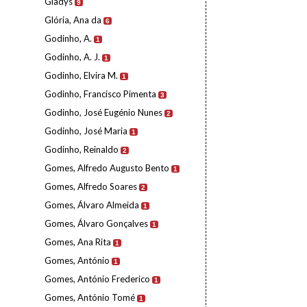
Gladys
9
Glória, Ana da
6
Godinho, A.
1
Godinho, A. J.
1
Godinho, Elvira M.
1
Godinho, Francisco Pimenta
3
Godinho, José Eugénio Nunes
2
Godinho, José Maria
1
Godinho, Reinaldo
2
Gomes, Alfredo Augusto Bento
1
Gomes, Alfredo Soares
2
Gomes, Álvaro Almeida
1
Gomes, Álvaro Gonçalves
1
Gomes, Ana Rita
1
Gomes, António
1
Gomes, António Frederico
1
Gomes, António Tomé
1