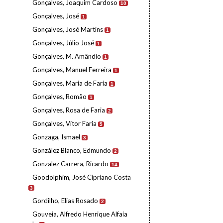
Gonçalves, Joaquim Cardoso
10
Gonçalves, José
1
Gonçalves, José Martins
1
Gonçalves, Júlio José
1
Gonçalves, M. Amândio
1
Gonçalves, Manuel Ferreira
1
Gonçalves, Maria de Faria
1
Gonçalves, Romão
1
Gonçalves, Rosa de Faria
2
Gonçalves, Vítor Faria
5
Gonzaga, Ismael
3
González Blanco, Edmundo
2
Gonzalez Carrera, Ricardo
14
Goodolphim, José Cipriano Costa
3
Gordilho, Elias Rosado
2
Gouveia, Alfredo Henrique Alfaia