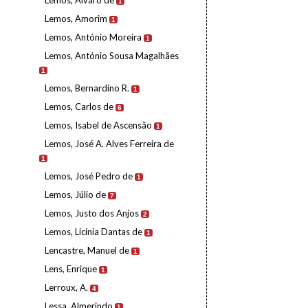
Lemos, Álvaro de
1
Lemos, Amorim
1
Lemos, António Moreira
1
Lemos, António Sousa Magalhães
1
Lemos, Bernardino R.
1
Lemos, Carlos de
6
Lemos, Isabel de Ascensão
1
Lemos, José A. Alves Ferreira de
1
Lemos, José Pedro de
1
Lemos, Júlio de
7
Lemos, Justo dos Anjos
2
Lemos, Licínia Dantas de
1
Lencastre, Manuel de
1
Lens, Enrique
1
Lerroux, A.
4
Lessa, Almerindo
1