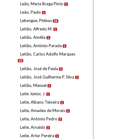
Leão, Maria Braga Pinto
1
Leão, Paulo
1
Lebesgue, Phileas
28
Leitão, Alfredo M.
1
Leitão, Amélia
1
Leitão, António Parada
1
Leitão, Carlos Adolfo Marques
15
Leitão, José de Paula
2
Leitão, José Guilherme P. Silva
1
Leitão, Manuel
1
Leite Júnior, J.
1
Leite, Albano Teixeira
1
Leite, Amadeu de Morais
1
Leite, António Pedro
2
Leite, Arnaldo
2
Leite, Artur Pereira
1