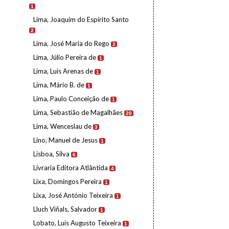
1
Lima, Joaquim do Espírito Santo
2
Lima, José Maria do Rego
2
Lima, Júlio Pereira de
1
Lima, Luís Arenas de
1
Lima, Mário B. de
1
Lima, Paulo Conceição de
1
Lima, Sebastião de Magalhães
20
Lima, Wenceslau de
3
Lino, Manuel de Jesus
1
Lisboa, Silva
6
Livraria Editora Atlântida
4
Lixa, Domingos Pereira
1
Lixa, José António Teixeira
1
Lluch Viñals, Salvador
1
Lobato, Luís Augusto Teixeira
1