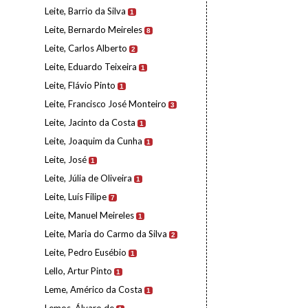
Leite, Barrio da Silva
1
Leite, Bernardo Meireles
8
Leite, Carlos Alberto
2
Leite, Eduardo Teixeira
1
Leite, Flávio Pinto
1
Leite, Francisco José Monteiro
3
Leite, Jacinto da Costa
1
Leite, Joaquim da Cunha
1
Leite, José
1
Leite, Júlia de Oliveira
1
Leite, Luís Filipe
7
Leite, Manuel Meireles
1
Leite, Maria do Carmo da Silva
2
Leite, Pedro Eusébio
1
Lello, Artur Pinto
1
Leme, Américo da Costa
1