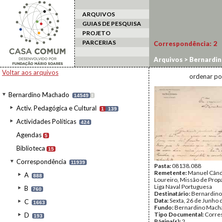
ARQUIVOS
GUIAS DE PESQUISA
PROJETO
PARCERIAS
Correspondência:
2
Arquivos
>
Bernardi
Voltar aos arquivos
ordenar po
Bernardino Machado
14549
I
Activ. Pedagógica e Cultural
1
139
Actividades Políticas
424
Agendas
5
Biblioteca
15
Correspondência
11939
Pasta:
08138.088
Remetente:
Manuel Cân
A
888
Loureiro, Missão de Prop
Liga Naval Portuguesa
B
760
Destinatário:
Bernardin
Data:
Sexta, 26 de Junho 
C
1663
Fundo:
Bernardino Mach
Tipo Documental:
Corre
D
193
Página(s):
2