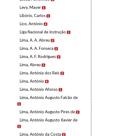
Levy, Mayer
1
Libório, Carlos
1
Lico, António
4
Liga Nacional de Instrução
1
Lima, A. A. Abreu
2
Lima, A. A. Fonseca
2
Lima, A. F. Rodrigues
2
Lima, Abreu
1
Lima, Antónia dos Reis
2
Lima, António
6
Lima, António Afonso
1
Lima, António Augusto Falcão de
1
Lima, António Augusto Pires de
1
Lima, António Augusto Xavier de
1
Lima, António da Costa
2