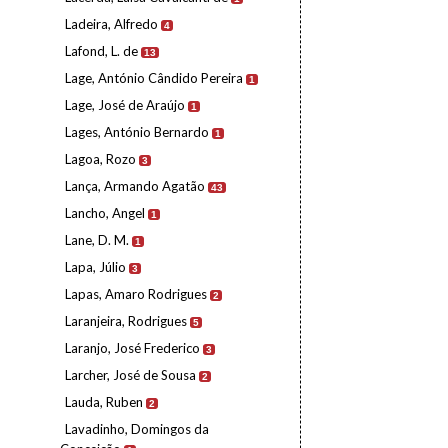
Ladeira, Alfredo
4
Lafond, L. de
13
Lage, António Cândido Pereira
1
Lage, José de Araújo
1
Lages, António Bernardo
1
Lagoa, Rozo
3
Lança, Armando Agatão
43
Lancho, Angel
1
Lane, D. M.
1
Lapa, Júlio
3
Lapas, Amaro Rodrigues
2
Laranjeira, Rodrigues
5
Laranjo, José Frederico
3
Larcher, José de Sousa
2
Lauda, Ruben
2
Lavadinho, Domingos da