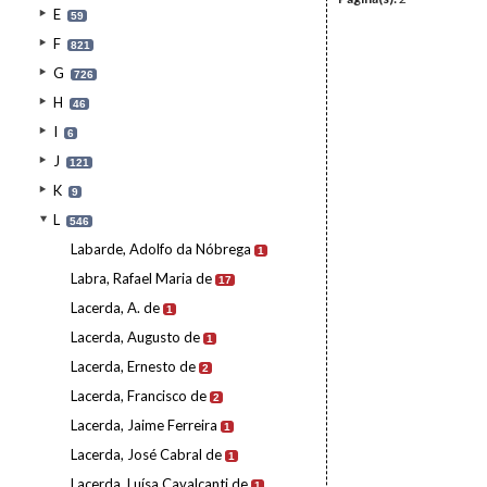
E
59
F
821
G
726
H
46
I
6
J
121
K
9
L
546
Labarde, Adolfo da Nóbrega
1
Labra, Rafael Maria de
17
Lacerda, A. de
1
Lacerda, Augusto de
1
Lacerda, Ernesto de
2
Lacerda, Francisco de
2
Lacerda, Jaime Ferreira
1
Lacerda, José Cabral de
1
Lacerda, Luísa Cavalcanti de
1