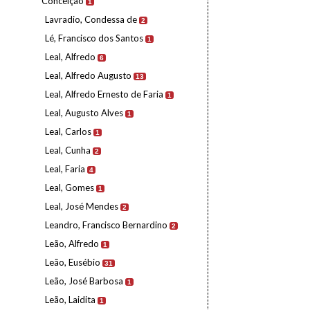
Conceição
1
Lavradio, Condessa de
2
Lé, Francisco dos Santos
1
Leal, Alfredo
6
Leal, Alfredo Augusto
13
Leal, Alfredo Ernesto de Faria
1
Leal, Augusto Alves
1
Leal, Carlos
1
Leal, Cunha
2
Leal, Faria
4
Leal, Gomes
1
Leal, José Mendes
2
Leandro, Francisco Bernardino
2
Leão, Alfredo
1
Leão, Eusébio
31
Leão, José Barbosa
1
Leão, Laidita
1