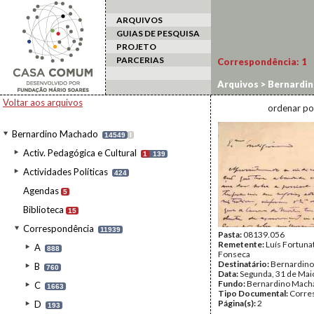
ARQUIVOS
GUIAS DE PESQUISA
PROJETO
PARCERIAS
Correspondência:
1
Arquivos
>
Bernardi
Voltar aos arquivos
ordenar po
Bernardino Machado
14549
I
Activ. Pedagógica e Cultural
1
139
Actividades Políticas
424
Agendas
5
Biblioteca
15
Correspondência
11939
Pasta:
08139.056
Remetente:
Luís Fortuna
A
888
Fonseca
Destinatário:
Bernardin
B
760
Data:
Segunda, 31 de Mai
Fundo:
Bernardino Mach
C
1663
Tipo Documental:
Corre
Página(s):
2
D
193