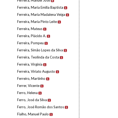
Ferreira, Manuel José
8
Ferreira, Maria Emília Baptista
1
Ferreira, Maria Madalena Veiga
1
Ferreira, Maria Pinto Leite
1
Ferreira, Mateus
1
Ferreira, Plácido A.
1
Ferreira, Pompeu
1
Ferreira, Simão Lopes da Silva
1
Ferreira, Teolinda da Costa
1
Ferreira, Virgínia
1
Ferreira, Viriato Augusto
1
Ferreiro, Martinho
1
Ferrer, Vicente
1
Ferro, Helena
1
Ferro, José da Silva
1
Ferro, José Romão dos Santos
1
Fialho, Manuel Paulo
1