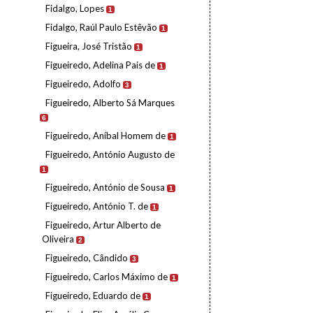
Fidalgo, Lopes
1
Fidalgo, Raúl Paulo Estêvão
1
Figueira, José Tristão
1
Figueiredo, Adelina Pais de
1
Figueiredo, Adolfo
3
Figueiredo, Alberto Sá Marques
6
Figueiredo, Aníbal Homem de
1
Figueiredo, António Augusto de
1
Figueiredo, António de Sousa
1
Figueiredo, António T. de
1
Figueiredo, Artur Alberto de
Oliveira
2
Figueiredo, Cândido
3
Figueiredo, Carlos Máximo de
1
Figueiredo, Eduardo de
1