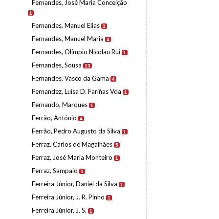
Fernandes, José Maria Conceição
1
Fernandes, Manuel Elias
1
Fernandes, Manuel Maria
4
Fernandes, Olímpio Nicolau Rui
1
Fernandes, Sousa
13
Fernandes, Vasco da Gama
4
Fernandez, Luísa D. Fariñas Vda
1
Fernando, Marques
1
Ferrão, António
4
Ferrão, Pedro Augusto da Silva
1
Ferraz, Carlos de Magalhães
5
Ferraz, José Maria Monteiro
1
Ferraz, Sampaio
1
Ferreira Júnior, Daniel da Silva
1
Ferreira Júnior, J. R. Pinho
1
Ferreira Júnior, J. S.
1