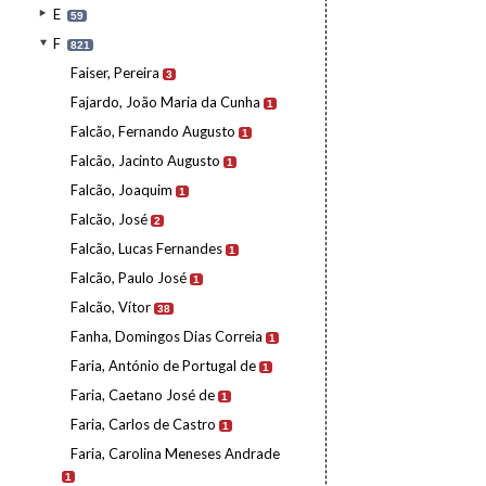
E
59
F
821
Faiser, Pereira
3
Fajardo, João Maria da Cunha
1
Falcão, Fernando Augusto
1
Falcão, Jacinto Augusto
1
Falcão, Joaquim
1
Falcão, José
2
Falcão, Lucas Fernandes
1
Falcão, Paulo José
1
Falcão, Vítor
38
Fanha, Domingos Dias Correia
1
Faria, António de Portugal de
1
Faria, Caetano José de
1
Faria, Carlos de Castro
1
Faria, Carolina Meneses Andrade
1