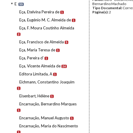
E
Bernardino Machado
59
Tipo Documental:
Corre
Eça, Etelvina Pereira de
Página(s):
2
1
Eça, Eugénio M. C. Almeida de
1
Eça, F. Moura Coutinho Almeida
2
Eça, Francisco de Almeida
5
Eça, Maria Teresa de
1
Eça, Pereira d'
1
Eça, Vicente Almeida de
24
Editora Limitada, A
1
Eichmann, Constantino Joaquim
1
Eisenbart, Hélène
1
Encarnação, Bernardino Marques
1
Encarnação, Manuel Augusto
1
Encarnação, Maria do Nascimento
1