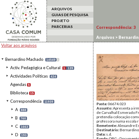
ARQUIVOS
GUIAS DE PESQUISA
PROJETO
PARCERIAS
Correspondência:
3
Arquivos
>
Bernardi
Voltar aos arquivos
Bernardino Machado
14549
I
Activ. Pedagógica e Cultural
1
139
Actividades Políticas
424
Agendas
5
Biblioteca
15
Correspondência
11939
Pasta:
06674.023
Assunto:
Apresenta a irm
A
888
de Carvalhal Esmerado Fr
pretendia colocação com
B
760
professora numa escola r
Remetente:
Alexandre E
C
1663
Destinatário:
Bernardin
Data:
s.d.
D
193
Fundo:
DBG - Document