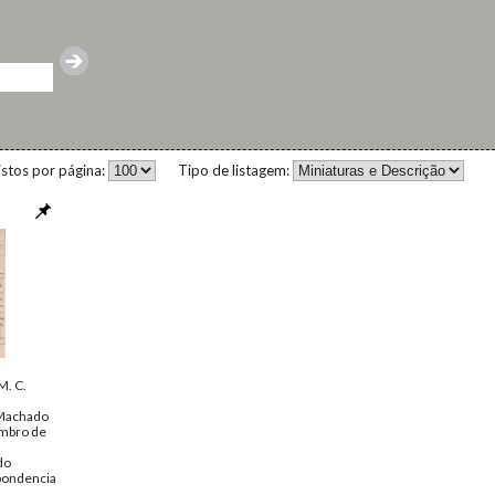
istos por página:
Tipo de listagem:
M. C.
Machado
mbro de
do
pondencia