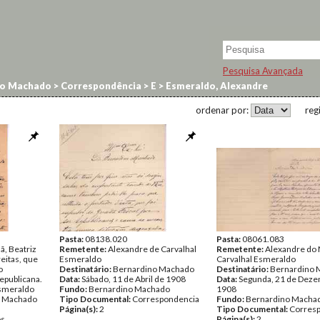
Pesquisa Avançada
no Machado
>
Correspondência
>
E
>
Esmeraldo, Alexandre
ordenar por:
reg
Pasta:
08138.020
Pasta:
08061.083
ã, Beatriz
Remetente:
Alexandre de Carvalhal
Remetente:
Alexandre do 
eitas, que
Esmeraldo
Carvalhal Esmeraldo
o
Destinatário:
Bernardino Machado
Destinatário:
Bernardino 
epublicana.
Data:
Sábado, 11 de Abril de 1908
Data:
Segunda, 21 de Deze
smeraldo
Fundo:
Bernardino Machado
1908
o Machado
Tipo Documental:
Correspondencia
Fundo:
Bernardino Macha
Página(s):
2
Tipo Documental:
Corres
os
Página(s):
2