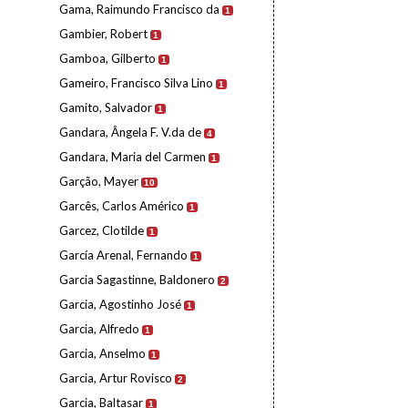
Gama, Raimundo Francisco da
1
Gambier, Robert
1
Gamboa, Gilberto
1
Gameiro, Francisco Silva Lino
1
Gamito, Salvador
1
Gandara, Ângela F. V.da de
4
Gandara, Maria del Carmen
1
Garção, Mayer
10
Garcês, Carlos Américo
1
Garcez, Clotilde
1
García Arenal, Fernando
1
Garcia Sagastinne, Baldonero
2
Garcia, Agostinho José
1
Garcia, Alfredo
1
Garcia, Anselmo
1
Garcia, Artur Rovisco
2
Garcia, Baltasar
1