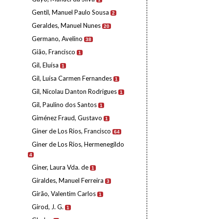
Gentil, Manuel Paulo Sousa
2
Geraldes, Manuel Nunes
20
Germano, Avelino
38
Gião, Francisco
1
Gil, Eluísa
1
Gil, Luísa Carmen Fernandes
1
Gil, Nicolau Danton Rodrigues
1
Gil, Paulino dos Santos
1
Giménez Fraud, Gustavo
1
Giner de Los Rios, Francisco
64
Giner de Los Rios, Hermenegildo
4
Giner, Laura Vda. de
1
Giraldes, Manuel Ferreira
3
Girão, Valentim Carlos
1
Girod, J. G.
1