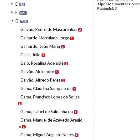
E
Tipo Documental:
Corre
59
Página(s):
3
F
821
G
726
Gaivão, Pedro de Mascarenhas
2
Galhardo, Herculano Jorge
1
Galhardo, João Maria
1
Gallis, Júlio
1
Galo, Rosalina Adelaide
3
Galvão, Alexandre
1
Galvão, Alfredo Peres
1
Gama, Claudina Sampaio da
2
Gama, Francisco Lopes de Sousa
1
Gama, Isabel de Saldanha da
1
Gama, Manuel de Azevedo Araújo
e
6
Gama, Miguel Augusto Nunes
1