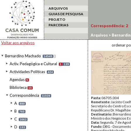
ARQUIVOS
GUIAS DE PESQUISA
PROJETO
PARCERIAS
Correspondência:
2
Arquivos
>
Bernardi
Voltar aos arquivos
ordenar po
Bernardino Machado
14549
I
Activ. Pedagógica e Cultural
1
139
Actividades Políticas
424
Agendas
5
Biblioteca
15
Correspondência
11939
Pasta:
06705.004
Remetente:
Jacinto Coel
A
888
Secretário do Centro Esc
Republicano Dr. Magalhãe
B
760
Destinatário:
Bernardino
Ministro dos Negócios Es
C
1663
Data:
Segunda, 7 de Agos
Fundo:
DBG - Document
D
193
Bernardino Machado