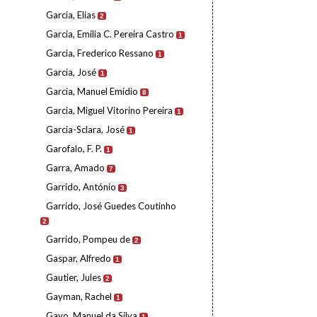
Garcia, Elias
2
Garcia, Emília C. Pereira Castro
1
Garcia, Frederico Ressano
1
Garcia, José
1
Garcia, Manuel Emídio
8
Garcia, Miguel Vitorino Pereira
1
Garcia-Sclara, José
1
Garofalo, F. P.
1
Garra, Amado
7
Garrido, António
3
Garrido, José Guedes Coutinho
2
Garrido, Pompeu de
2
Gaspar, Alfredo
1
Gautier, Jules
2
Gayman, Rachel
1
Gayo, Manuel da Silva
1