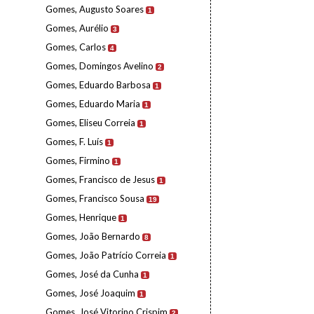
Gomes, Augusto Soares
1
Gomes, Aurélio
3
Gomes, Carlos
4
Gomes, Domingos Avelino
2
Gomes, Eduardo Barbosa
1
Gomes, Eduardo Maria
1
Gomes, Eliseu Correia
1
Gomes, F. Luís
1
Gomes, Firmino
1
Gomes, Francisco de Jesus
1
Gomes, Francisco Sousa
19
Gomes, Henrique
1
Gomes, João Bernardo
8
Gomes, João Patrício Correia
1
Gomes, José da Cunha
1
Gomes, José Joaquim
1
Gomes, José Vitorino Crispim
2