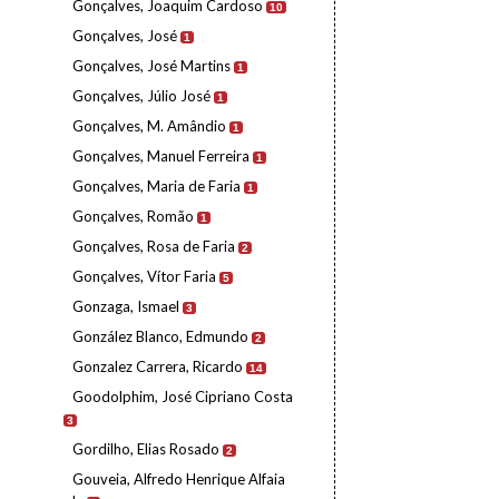
Gonçalves, Joaquim Cardoso
10
Gonçalves, José
1
Gonçalves, José Martins
1
Gonçalves, Júlio José
1
Gonçalves, M. Amândio
1
Gonçalves, Manuel Ferreira
1
Gonçalves, Maria de Faria
1
Gonçalves, Romão
1
Gonçalves, Rosa de Faria
2
Gonçalves, Vítor Faria
5
Gonzaga, Ismael
3
González Blanco, Edmundo
2
Gonzalez Carrera, Ricardo
14
Goodolphim, José Cipriano Costa
3
Gordilho, Elias Rosado
2
Gouveia, Alfredo Henrique Alfaia