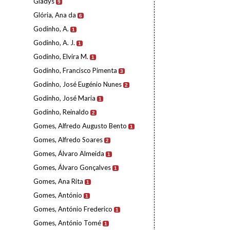
Gladys
9
Glória, Ana da
6
Godinho, A.
1
Godinho, A. J.
1
Godinho, Elvira M.
1
Godinho, Francisco Pimenta
3
Godinho, José Eugénio Nunes
2
Godinho, José Maria
1
Godinho, Reinaldo
2
Gomes, Alfredo Augusto Bento
1
Gomes, Alfredo Soares
2
Gomes, Álvaro Almeida
1
Gomes, Álvaro Gonçalves
1
Gomes, Ana Rita
1
Gomes, António
1
Gomes, António Frederico
1
Gomes, António Tomé
1