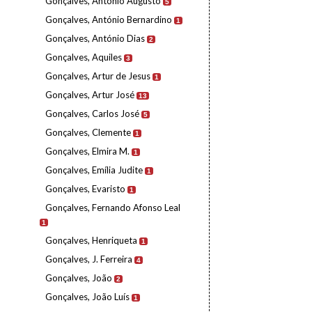
Gonçalves, António Augusto
5
Gonçalves, António Bernardino
1
Gonçalves, António Dias
2
Gonçalves, Aquiles
3
Gonçalves, Artur de Jesus
1
Gonçalves, Artur José
13
Gonçalves, Carlos José
5
Gonçalves, Clemente
1
Gonçalves, Elmira M.
1
Gonçalves, Emília Judite
1
Gonçalves, Evaristo
1
Gonçalves, Fernando Afonso Leal
1
Gonçalves, Henriqueta
1
Gonçalves, J. Ferreira
4
Gonçalves, João
2
Gonçalves, João Luís
1