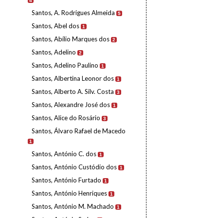
4
Santos, A. Rodrigues Almeida
5
Santos, Abel dos
1
Santos, Abílio Marques dos
2
Santos, Adelino
2
Santos, Adelino Paulino
1
Santos, Albertina Leonor dos
1
Santos, Alberto A. Silv. Costa
3
Santos, Alexandre José dos
1
Santos, Alice do Rosário
3
Santos, Álvaro Rafael de Macedo
1
Santos, António C. dos
1
Santos, António Custódio dos
1
Santos, António Furtado
1
Santos, António Henriques
1
Santos, António M. Machado
1