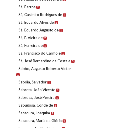
Sá, Barros
2
Sá, Casimiro Rodrigues de
3
Sá, Eduardo Alves de
1
Sá, Eduardo Augusto de
1
Sá, F. Vieira de
2
Sá, Ferreira de
1
Sá, Francisco do Carmo e
1
Sá, José Bernardino da Costa e
3
Sabbo, Augusto Roberto Victor
1
Sabóia, Salvador
1
Sabreta, João Vicente
3
Sabrosa, José Pereira
1
Sabugosa, Conde de
1
Sacadura, Joaquim
1
Sacadura, Maria da Glória
1