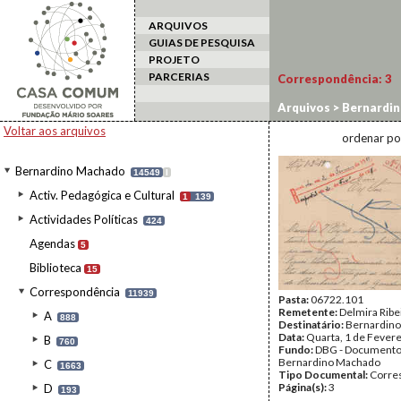
ARQUIVOS
GUIAS DE PESQUISA
PROJETO
PARCERIAS
Correspondência:
3
Arquivos
>
Bernardi
Voltar aos arquivos
ordenar po
Bernardino Machado
14549
I
Activ. Pedagógica e Cultural
1
139
Actividades Políticas
424
Agendas
5
Biblioteca
15
Correspondência
11939
Pasta:
06722.101
Remetente:
Delmira Ribei
A
888
Destinatário:
Bernardin
Data:
Quarta, 1 de Fever
B
760
Fundo:
DBG - Document
Bernardino Machado
C
1663
Tipo Documental:
Corre
Página(s):
3
D
193