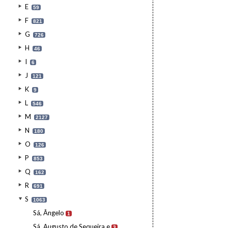
E
59
F
821
G
726
H
46
I
6
J
121
K
9
L
546
M
2127
N
180
O
126
P
853
Q
162
R
691
S
1063
Sá, Ângelo
1
Sá, Augusto de Sequeira e
3