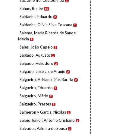
Sacramento, Custódia do
1
Sahue, Renée
10
Saldanha, Eduardo
2
Saldanha, Olívia Silva Toscana
1
Salema, Maria Ricarda de Sande
Mexia
1
Sales, João Capelo
2
Salgado, Augusto
1
Salgado, Heliodoro
2
Salgado, José J. de Araújo
2
Salgueiro, Adriano Dias Barata
2
Salgueiro, Eduardo
2
Salgueiro, Mário
2
Salgueiro, Prestes
3
Salmeron y Garcia, Nicolas
1
Saloio Júnior, António Cristiano
1
Salvador, Palmira de Sousa
2