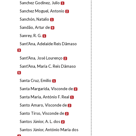
Sanchez Godinez, Julio
1
Sanchez Moguel, Antonio
2
Sanchón, Natalio
1
Sandão, Artur de
9
Sanrey, R. G.
1
Sant'Ana, Adelaide Reis Dâmaso
3
Sant'Ana, José Lourenço
2
Sant'Ana, Maria C. Reis Dâmaso
5
Santa Cruz, Emilio
1
Santa Margarida, Visconde de
2
Santa Maria, António F. Real
1
Santo Amaro, Visconde de
2
Santo Tirso, Visconde de
2
Santos Júnior, A. L. dos
2
Santos Júnior, António Maria dos