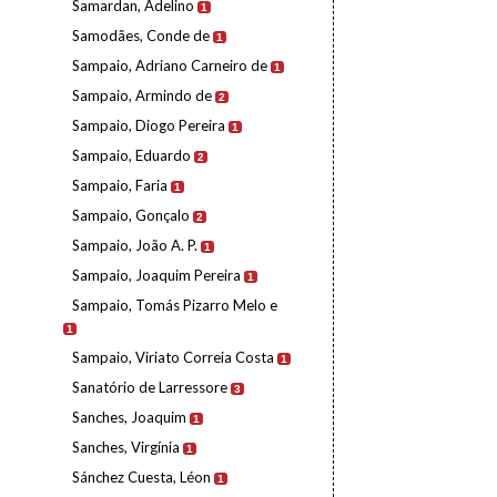
Samardan, Adelino
1
Samodães, Conde de
1
Sampaio, Adriano Carneiro de
1
Sampaio, Armindo de
2
Sampaio, Diogo Pereira
1
Sampaio, Eduardo
2
Sampaio, Faria
1
Sampaio, Gonçalo
2
Sampaio, João A. P.
1
Sampaio, Joaquim Pereira
1
Sampaio, Tomás Pizarro Melo e
1
Sampaio, Viriato Correia Costa
1
Sanatório de Larressore
3
Sanches, Joaquim
1
Sanches, Virgínia
1
Sánchez Cuesta, Léon
1