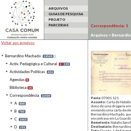
ARQUIVOS
GUIAS DE PESQUISA
PROJETO
PARCERIAS
Correspondência:
1
Arquivos
>
Bernardi
Voltar aos arquivos
Bernardino Machado
14549
I
Activ. Pedagógica e Cultural
1
139
Actividades Políticas
424
Agendas
5
Biblioteca
15
Correspondência
11939
Pasta:
07001.121
Assunto:
Carta de Natali
A
888
dono de uma drogaria em
enviando uma carta desti
B
760
Bernardino Machado, qu
encontrava em La Guardi
C
1663
Remetente:
Natalio Sanc
Destinatário:
Bernardin
D
193
Data:
Quarta, 1 de Fever