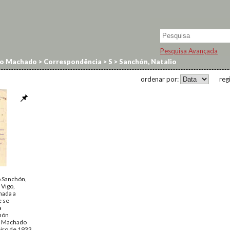
Pesquisa Avançada
no Machado
>
Correspondência
>
S
>
Sanchón, Natalio
ordenar por:
reg
o Sanchón,
 Vigo,
nada a
e se
a
hón
o Machado
eiro de 1933