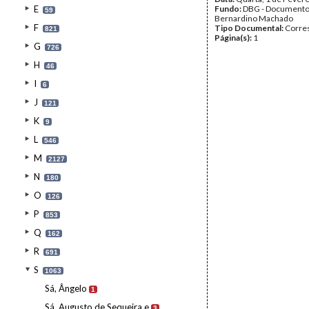
E
Fundo:
DBG - Document
59
Bernardino Machado
F
Tipo Documental:
Corre
821
Página(s):
1
G
726
H
46
I
6
J
121
K
9
L
546
M
2127
N
180
O
126
P
853
Q
162
R
691
S
1063
Sá, Ângelo
1
Sá, Augusto de Sequeira e
3