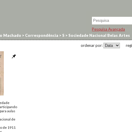
Pesquisa Avançada
no Machado
>
Correspondência
>
S
>
Sociedade Nacional Belas Artes
ordenar por:
reg
iedade
articipando
para aulas
acional de
ro de 1911
os