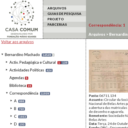
ARQUIVOS
GUIAS DE PESQUISA
PROJETO
PARCERIAS
Correspondência:
1
Arquivos
>
Bernardi
Voltar aos arquivos
Bernardino Machado
14549
I
Activ. Pedagógica e Cultural
1
139
Actividades Políticas
424
Agendas
5
Biblioteca
15
Correspondência
11939
Pasta:
06711.134
Assunto:
Circular da Soc
A
888
Nacional de Belas Artes p
a abertura das matrículas 
B
760
de desenho e aguarela.
Remetente:
Sociedade N
C
1663
Belas Artes
Data:
Terça, 24 de Outub
D
193
Fundo:
DBG - Document