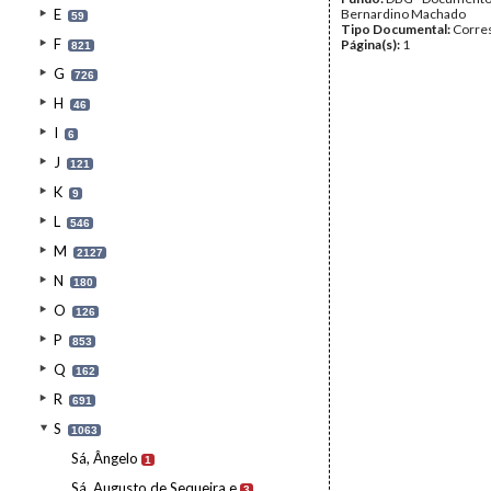
E
Bernardino Machado
59
Tipo Documental:
Corre
F
Página(s):
1
821
G
726
H
46
I
6
J
121
K
9
L
546
M
2127
N
180
O
126
P
853
Q
162
R
691
S
1063
Sá, Ângelo
1
Sá, Augusto de Sequeira e
3