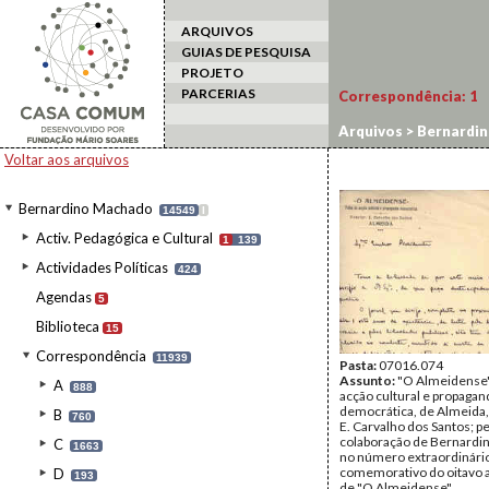
ARQUIVOS
GUIAS DE PESQUISA
PROJETO
PARCERIAS
Correspondência:
1
Arquivos
>
Bernardi
Voltar aos arquivos
Bernardino Machado
14549
I
Activ. Pedagógica e Cultural
1
139
Actividades Políticas
424
Agendas
5
Biblioteca
15
Correspondência
11939
Pasta:
07016.074
Assunto:
"O Almeidense",
A
888
acção cultural e propagan
democrática, de Almeida, 
B
760
E. Carvalho dos Santos; p
colaboração de Bernard
C
1663
no número extraordinári
comemorativo do oitavo a
D
193
de "O Almeidense"