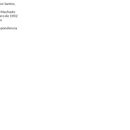
dos Santos,
o Machado
bro de 1932
os
spondencia