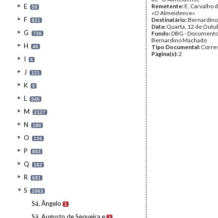
E
Remetente:
E. Carvalho 
59
«O Almeidense»
F
Destinatário:
Bernardin
821
Data:
Quarta, 12 de Outu
G
Fundo:
DBG - Document
726
Bernardino Machado
H
Tipo Documental:
Corre
46
Página(s):
2
I
6
J
121
K
9
L
546
M
2127
N
180
O
126
P
853
Q
162
R
691
S
1063
Sá, Ângelo
1
Sá, Augusto de Sequeira e
3