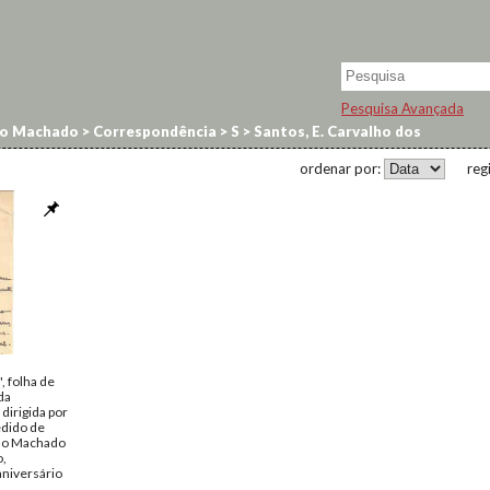
Pesquisa Avançada
no Machado
>
Correspondência
>
S
>
Santos, E. Carvalho dos
ordenar por:
reg
 folha de
da
dirigida por
edido de
ino Machado
o,
niversário