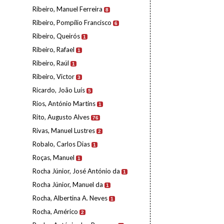
Ribeiro, Manuel Ferreira
8
Ribeiro, Pompílio Francisco
6
Ribeiro, Queirós
1
Ribeiro, Rafael
1
Ribeiro, Raúl
1
Ribeiro, Victor
3
Ricardo, João Luís
5
Rios, António Martins
1
Rito, Augusto Alves
76
Rivas, Manuel Lustres
2
Robalo, Carlos Dias
1
Roças, Manuel
1
Rocha Júnior, José António da
1
Rocha Júnior, Manuel da
1
Rocha, Albertina A. Neves
1
Rocha, Américo
2