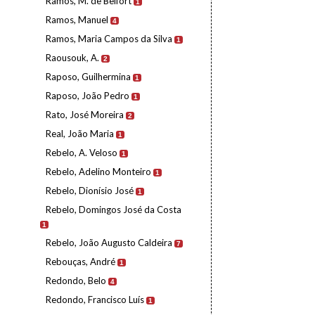
Ramos, M. de Belfort
1
Ramos, Manuel
4
Ramos, Maria Campos da Silva
1
Raousouk, A.
2
Raposo, Guilhermina
1
Raposo, João Pedro
1
Rato, José Moreira
2
Real, João Maria
1
Rebelo, A. Veloso
1
Rebelo, Adelino Monteiro
1
Rebelo, Dionísio José
1
Rebelo, Domingos José da Costa
1
Rebelo, João Augusto Caldeira
7
Rebouças, André
1
Redondo, Belo
4
Redondo, Francisco Luís
1