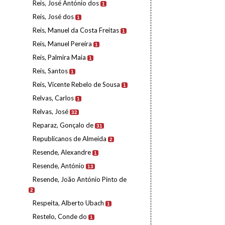
Reis, José António dos
1
Reis, José dos
1
Reis, Manuel da Costa Freitas
1
Reis, Manuel Pereira
1
Reis, Palmira Maia
1
Reis, Santos
1
Reis, Vicente Rebelo de Sousa
1
Relvas, Carlos
1
Relvas, José
32
Reparaz, Gonçalo de
31
Republicanos de Almeida
2
Resende, Alexandre
1
Resende, António
13
Resende, João António Pinto de
2
Respeita, Alberto Ubach
1
Restelo, Conde do
1