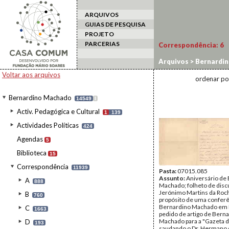
ARQUIVOS
GUIAS DE PESQUISA
PROJETO
PARCERIAS
Correspondência:
6
Arquivos
>
Bernardi
Voltar aos arquivos
ordenar po
Bernardino Machado
14549
I
Activ. Pedagógica e Cultural
1
139
Actividades Políticas
424
Agendas
5
Biblioteca
15
Correspondência
11939
Pasta:
07015.085
Assunto:
Aniversário de
A
888
Machado; folheto de disc
Jerónimo Martins da Roch
B
760
propósito de uma conferê
Bernardino Machado em 
C
1663
pedido de artigo de Bern
Machado para a "Gazeta d
D
193
saudando o Dr. Hermano