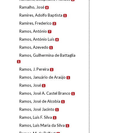
Ramalho, José
4
Ramires, Adolfo Baptista
1
Ramires, Frederico
2
Ramos, António
7
Ramos, António Luís
4
Ramos, Azevedo
1
Ramos, Guilhermina de Battaglia
1
Ramos, J. Pereira
1
Ramos, Januário de Araújo
1
Ramos, José
1
Ramos, José A. Castel Branco
1
Ramos, José de Alcobia
1
Ramos, José Jacinto
1
Ramos, Luís F. Silva
1
Ramos, Luís Maria da Silva
1