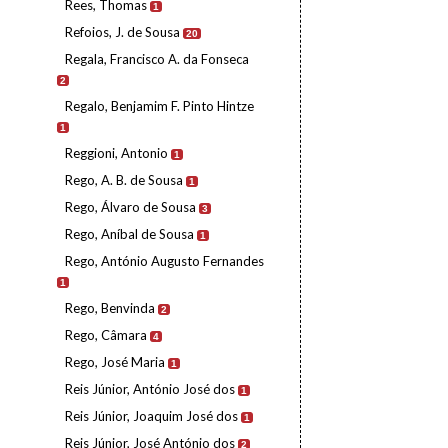
Rees, Thomas
1
Refoios, J. de Sousa
20
Regala, Francisco A. da Fonseca
2
Regalo, Benjamim F. Pinto Hintze
1
Reggioni, Antonio
1
Rego, A. B. de Sousa
1
Rego, Álvaro de Sousa
3
Rego, Aníbal de Sousa
1
Rego, António Augusto Fernandes
1
Rego, Benvinda
2
Rego, Câmara
4
Rego, José Maria
1
Reis Júnior, António José dos
1
Reis Júnior, Joaquim José dos
1
Reis Júnior, José António dos
2