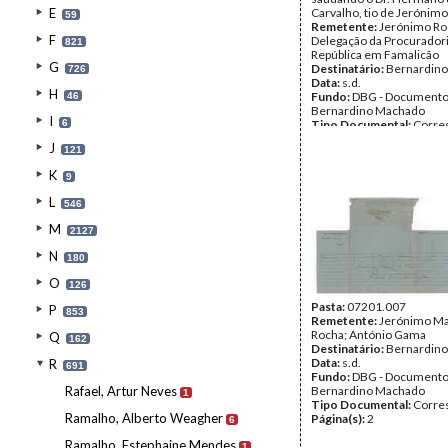
E
Carvalho, tio de Jerónimo
59
Remetente:
Jerónimo Ro
F
Delegação da Procuradori
821
República em Famalicão
G
Destinatário:
Bernardin
726
Data:
s.d.
H
Fundo:
DBG - Document
46
Bernardino Machado
I
6
Tipo Documental:
Corre
Página(s):
2
J
121
K
9
L
546
M
2127
N
180
O
126
Pasta:
07201.007
P
853
Remetente:
Jerónimo Ma
Rocha; António Gama
Q
162
Destinatário:
Bernardin
Data:
s.d.
R
691
Fundo:
DBG - Document
Rafael, Artur Neves
Bernardino Machado
1
Tipo Documental:
Corre
Ramalho, Alberto Weagher
Página(s):
2
6
Ramalho, Estephaine Mendes
1