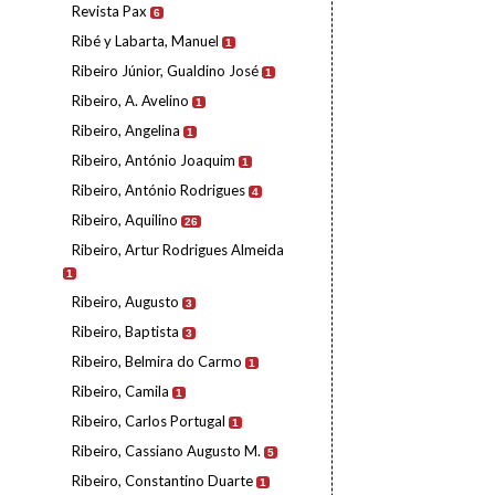
Revista Pax
6
Ribé y Labarta, Manuel
1
Ribeiro Júnior, Gualdino José
1
Ribeiro, A. Avelino
1
Ribeiro, Angelina
1
Ribeiro, António Joaquim
1
Ribeiro, António Rodrigues
4
Ribeiro, Aquilino
26
Ribeiro, Artur Rodrigues Almeida
1
Ribeiro, Augusto
3
Ribeiro, Baptista
3
Ribeiro, Belmira do Carmo
1
Ribeiro, Camila
1
Ribeiro, Carlos Portugal
1
Ribeiro, Cassiano Augusto M.
5
Ribeiro, Constantino Duarte
1