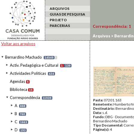
ARQUIVOS
GUIAS DE PESQUISA
PROJETO
PARCERIAS
Correspondência:
1
Arquivos
>
Bernardi
Voltar aos arquivos
Bernardino Machado
14549
I
Activ. Pedagógica e Cultural
1
139
Actividades Políticas
424
Agendas
5
Biblioteca
15
Correspondência
11939
Pasta:
07201.163
Remetente:
Humberto N
A
888
Destinatário:
Bernardin
Data:
s.d.
B
760
Fundo:
DBG - Document
Bernardino Machado
C
1663
Tipo Documental:
Corre
Página(s):
4
D
193