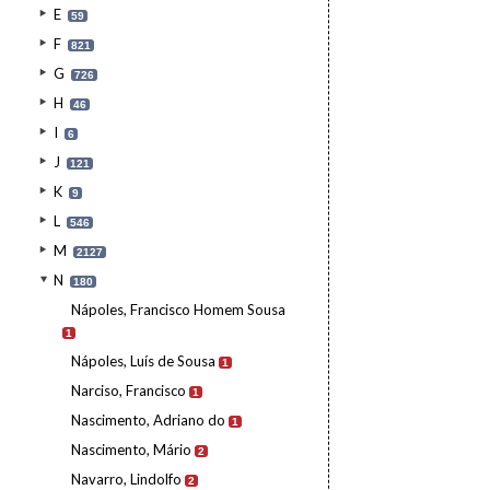
E
59
F
821
G
726
H
46
I
6
J
121
K
9
L
546
M
2127
N
180
Nápoles, Francisco Homem Sousa
1
Nápoles, Luís de Sousa
1
Narciso, Francisco
1
Nascimento, Adriano do
1
Nascimento, Mário
2
Navarro, Lindolfo
2