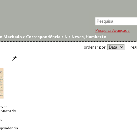
Pesquisa Avançada
no Machado
>
Correspondência
>
N
>
Neves, Humberto
ordenar por:
reg
eves
o Machado
os
spondencia