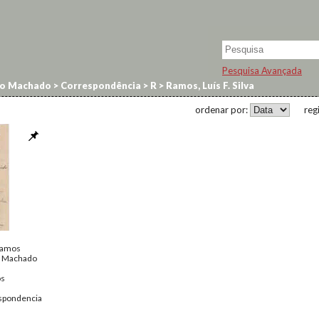
Pesquisa Avançada
no Machado
>
Correspondência
>
R
>
Ramos, Luís F. Silva
ordenar por:
reg
 Ramos
o Machado
os
spondencia