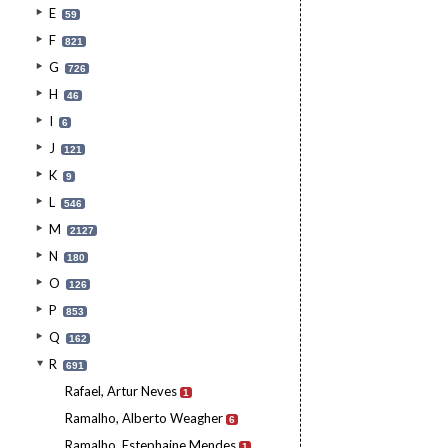
E
59
F
821
G
726
H
46
I
6
J
121
K
9
L
546
M
2127
N
180
O
126
P
853
Q
162
R
691
Rafael, Artur Neves
1
Ramalho, Alberto Weagher
6
Ramalho, Estephaine Mendes
1