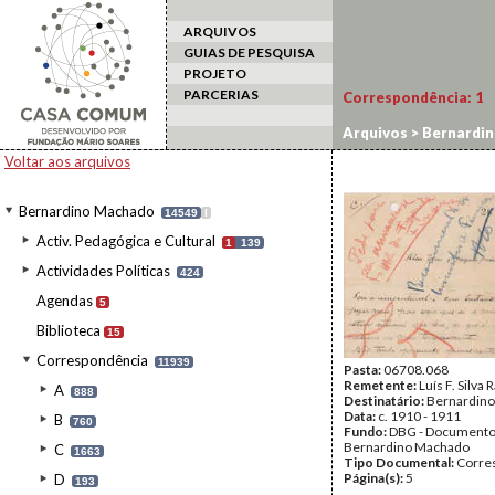
ARQUIVOS
GUIAS DE PESQUISA
PROJETO
PARCERIAS
Correspondência:
1
Arquivos
>
Bernardi
Voltar aos arquivos
Bernardino Machado
14549
I
Activ. Pedagógica e Cultural
1
139
Actividades Políticas
424
Agendas
5
Biblioteca
15
Correspondência
11939
Pasta:
06708.068
Remetente:
Luís F. Silva
A
888
Destinatário:
Bernardin
Data:
c. 1910 - 1911
B
760
Fundo:
DBG - Document
Bernardino Machado
C
1663
Tipo Documental:
Corre
Página(s):
5
D
193