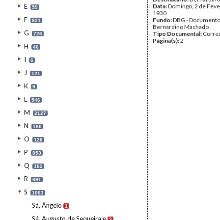
E
Data:
Domingo, 2 de Feve
59
1930
F
Fundo:
DBG - Document
821
Bernardino Machado
G
Tipo Documental:
Corre
726
Página(s):
2
H
46
I
6
J
121
K
9
L
546
M
2127
N
180
O
126
P
853
Q
162
R
691
S
1063
Sá, Ângelo
1
Sá, Augusto de Sequeira e
3