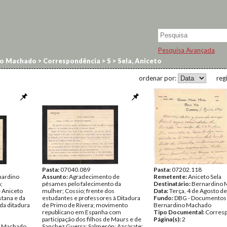
Pesquisa Avançada
no Machado
>
Correspondência
>
S
>
Sela, Aniceto
ordenar por:
reg
Pasta:
07040.089
Pasta:
07202.118
nardino
Assunto:
Agradecimento de
Remetente:
Aniceto Sela
;
pêsames pelo falecimento da
Destinatário:
Bernardino 
 Aniceto
mulher; Cossio; frente dos
Data:
Terça, 4 de Agosto d
stana e da
estudantes e professores à Ditadura
Fundo:
DBG - Documentos
da ditadura
de Primo de Rivera; movimento
Bernardino Machado
republicano em Espanha com
Tipo Documental:
Corres
participação dos filhos de Maurs e de
Página(s):
2
o Machado
Sanchez Guerra; Salmerón; Azcárate;