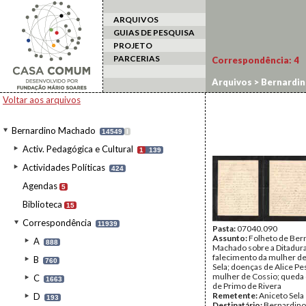
ARQUIVOS
GUIAS DE PESQUISA
PROJETO
PARCERIAS
Correspondência:
4
Arquivos
>
Bernardi
Voltar aos arquivos
Bernardino Machado
14549
I
Activ. Pedagógica e Cultural
1
139
Actividades Políticas
424
Agendas
5
Biblioteca
15
Correspondência
11939
Pasta:
07040.090
Assunto:
Folheto de Ber
A
888
Machado sobre a Ditadura
falecimento da mulher de
B
760
Sela; doenças de Alice Pe
mulher de Cossio; queda 
C
1663
de Primo de Rivera
Remetente:
Aniceto Sela
D
193
Destinatário:
Bernardin