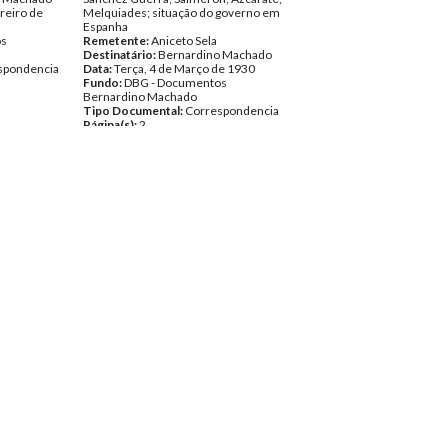
reiro de
Melquiades; situação do governo em
Espanha
os
Remetente:
Aniceto Sela
Destinatário:
Bernardino Machado
spondencia
Data:
Terça, 4 de Março de 1930
Fundo:
DBG - Documentos
Bernardino Machado
Tipo Documental:
Correspondencia
Página(s):
2