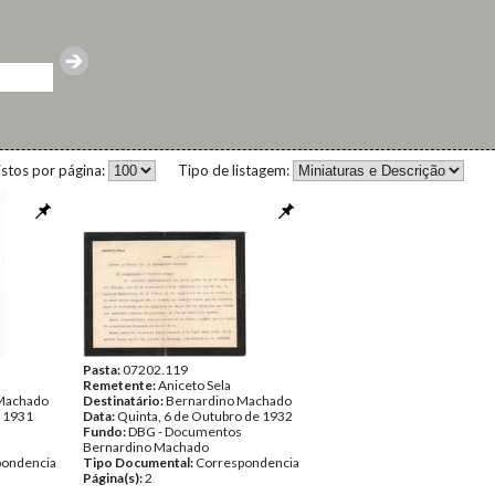
istos por página:
Tipo de listagem:
Pasta:
07202.119
Remetente:
Aniceto Sela
Machado
Destinatário:
Bernardino Machado
e 1931
Data:
Quinta, 6 de Outubro de 1932
Fundo:
DBG - Documentos
Bernardino Machado
pondencia
Tipo Documental:
Correspondencia
Página(s):
2