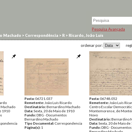
Pesquisa Avançada
no Machado
>
Correspondência
>
R
>
Ricardo, João Luís
ordenar por:
reg
Pasta:
06721.037
Pasta:
06748.052
cardo
Remetente:
João Luís Ricardo
Remetente:
João Luís Rica
o Machado
Destinatário:
Bernardino Machado
Centro Escolar Democráti
de 1910
Data:
Sexta, 20 de Maio de 1910
Montemorense, de Monte
os
Fundo:
DBG - Documentos
Novo
Bernardino Machado
Destinatário:
Bernardino 
spondencia
Tipo Documental:
Correspondencia
Data:
Sexta, 20 de Maio de
Página(s):
1
Fundo:
DBG - Documentos
Bernardino Machado