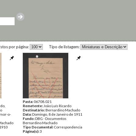
istos por página:
Tipo de listagem:
Pasta:
06708.021
rdo,
Remetente:
João Luís Ricardo
co
Destinatário:
Bernardino Machado
mor-o-
Data:
Domingo, 8 de Janeiro de 1911
Fundo:
DBG - Documentos
Machado
Bernardino Machado
 1910
Tipo Documental:
Correspondencia
Página(s):
3