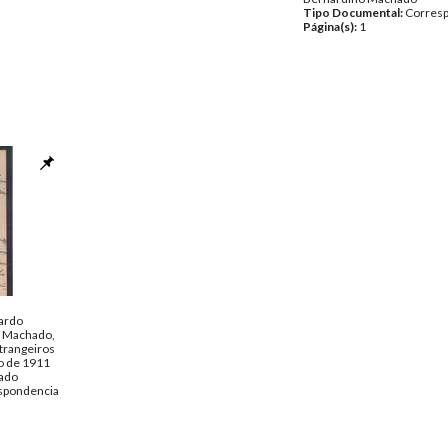
Tipo Documental:
Corres
Página(s):
1
cardo
 Machado,
trangeiros
o de 1911
ado
spondencia