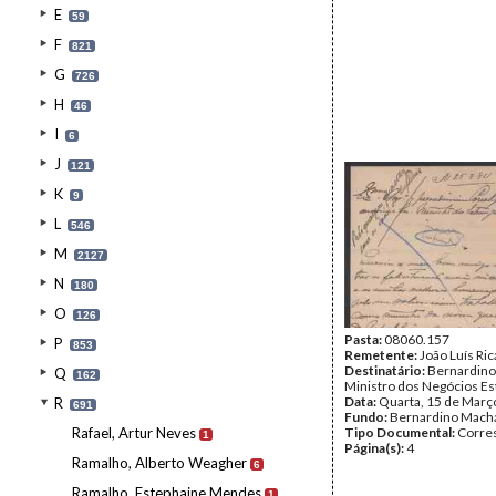
E
59
F
821
G
726
H
46
I
6
J
121
K
9
L
546
M
2127
N
180
O
126
Pasta:
08060.157
P
853
Remetente:
João Luís Ri
Destinatário:
Bernardino
Q
162
Ministro dos Negócios Es
Data:
Quarta, 15 de Març
R
691
Fundo:
Bernardino Mach
Rafael, Artur Neves
Tipo Documental:
Corre
1
Página(s):
4
Ramalho, Alberto Weagher
6
Ramalho, Estephaine Mendes
1