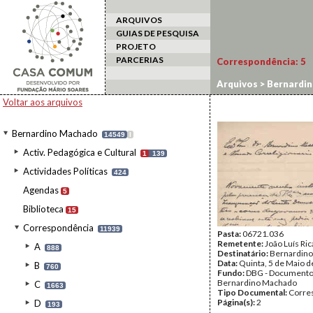
ARQUIVOS
GUIAS DE PESQUISA
PROJETO
PARCERIAS
Correspondência:
5
Arquivos
>
Bernardi
Voltar aos arquivos
Bernardino Machado
14549
I
Activ. Pedagógica e Cultural
1
139
Actividades Políticas
424
Agendas
5
Biblioteca
15
Correspondência
11939
Pasta:
06721.036
Remetente:
João Luís Ri
A
888
Destinatário:
Bernardin
Data:
Quinta, 5 de Maio 
B
760
Fundo:
DBG - Document
Bernardino Machado
C
1663
Tipo Documental:
Corre
Página(s):
2
D
193