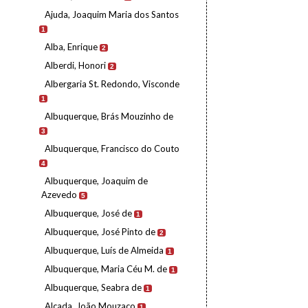
Ajuda, Joaquim Maria dos Santos
1
Alba, Enrique
2
Alberdi, Honori
2
Albergaria St. Redondo, Visconde
1
Albuquerque, Brás Mouzinho de
3
Albuquerque, Francisco do Couto
4
Albuquerque, Joaquim de
Azevedo
5
Albuquerque, José de
1
Albuquerque, José Pinto de
2
Albuquerque, Luís de Almeida
1
Albuquerque, Maria Céu M. de
1
Albuquerque, Seabra de
1
Alçada, João Mouzaco
1