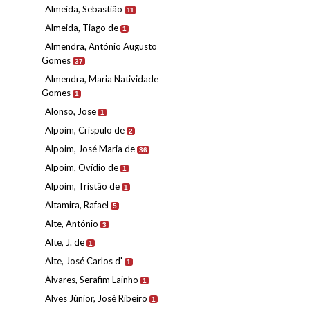
Almeida, Sebastião
11
Almeida, Tiago de
1
Almendra, António Augusto
Gomes
37
Almendra, Maria Natividade
Gomes
1
Alonso, Jose
1
Alpoim, Críspulo de
2
Alpoim, José Maria de
36
Alpoim, Ovídio de
1
Alpoim, Tristão de
1
Altamira, Rafael
5
Alte, António
3
Alte, J. de
1
Alte, José Carlos d'
1
Álvares, Serafim Lainho
1
Alves Júnior, José Ribeiro
1