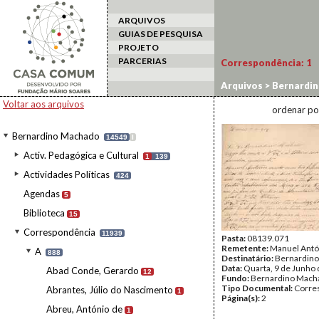
ARQUIVOS
GUIAS DE PESQUISA
PROJETO
PARCERIAS
Correspondência:
1
Arquivos
>
Bernardi
Voltar aos arquivos
ordenar po
Bernardino Machado
14549
I
Activ. Pedagógica e Cultural
1
139
Actividades Políticas
424
Agendas
5
Biblioteca
15
Correspondência
11939
Pasta:
08139.071
Remetente:
Manuel Antó
A
888
Destinatário:
Bernardin
Data:
Quarta, 9 de Junho
Abad Conde, Gerardo
12
Fundo:
Bernardino Mach
Tipo Documental:
Corre
Abrantes, Júlio do Nascimento
1
Página(s):
2
Abreu, António de
1