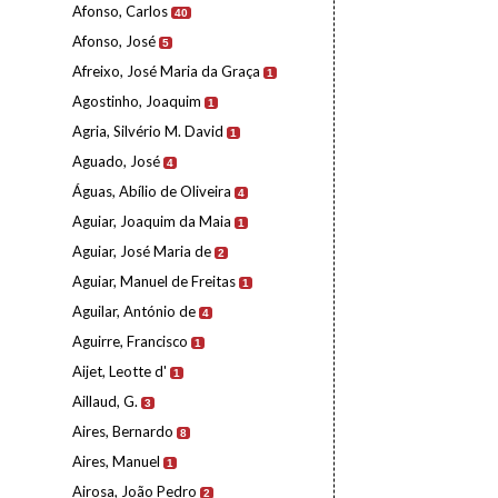
Afonso, Carlos
40
Afonso, José
5
Afreixo, José Maria da Graça
1
Agostinho, Joaquim
1
Agria, Silvério M. David
1
Aguado, José
4
Águas, Abílio de Oliveira
4
Aguiar, Joaquim da Maia
1
Aguiar, José Maria de
2
Aguiar, Manuel de Freitas
1
Aguilar, António de
4
Aguirre, Francisco
1
Aijet, Leotte d'
1
Aillaud, G.
3
Aires, Bernardo
8
Aires, Manuel
1
Airosa, João Pedro
2