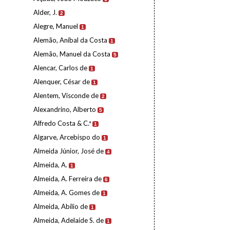
Alder, J.
2
Alegre, Manuel
1
Alemão, Aníbal da Costa
1
Alemão, Manuel da Costa
5
Alencar, Carlos de
1
Alenquer, César de
1
Alentem, Visconde de
2
Alexandrino, Alberto
5
Alfredo Costa & C.ª
1
Algarve, Arcebispo do
1
Almeida Júnior, José de
4
Almeida, A.
1
Almeida, A. Ferreira de
6
Almeida, A. Gomes de
1
Almeida, Abílio de
1
Almeida, Adelaide S. de
1