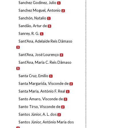
Sanchez Godinez, Julio
1
Sanchez Moguel, Antonio
2
Sanchón, Natalio
1
Sandão, Artur de
9
Sanrey, R. G.
1
Sant'Ana, Adelaide Reis Dâmaso
3
Sant'Ana, José Lourenço
2
Sant'Ana, Maria C. Reis Dâmaso
5
Santa Cruz, Emilio
1
Santa Margarida, Visconde de
2
Santa Maria, António F. Real
1
Santo Amaro, Visconde de
2
Santo Tirso, Visconde de
2
Santos Júnior, A. L. dos
2
Santos Júnior, António Maria dos