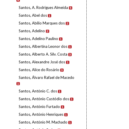
4
Santos, A. Rodrigues Almeida
5
Santos, Abel dos
1
Santos, Abílio Marques dos
2
Santos, Adelino
2
Santos, Adelino Paulino
1
Santos, Albertina Leonor dos
1
Santos, Alberto A. Silv. Costa
3
Santos, Alexandre José dos
1
Santos, Alice do Rosário
3
Santos, Álvaro Rafael de Macedo
1
Santos, António C. dos
1
Santos, António Custódio dos
1
Santos, António Furtado
1
Santos, António Henriques
1
Santos, António M. Machado
1