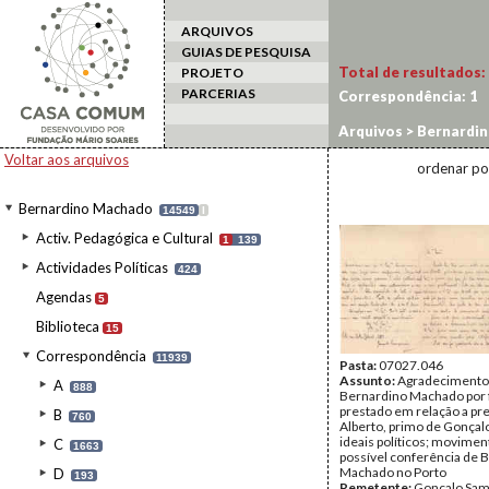
ARQUIVOS
GUIAS DE PESQUISA
Total de resultados:
PROJETO
PARCERIAS
Correspondência:
1
Arquivos
>
Bernardi
Voltar aos arquivos
ordenar po
Bernardino Machado
14549
I
Activ. Pedagógica e Cultural
1
139
Actividades Políticas
424
Agendas
5
Biblioteca
15
Correspondência
11939
Pasta:
07027.046
Assunto:
Agradecimento
A
888
Bernardino Machado por 
prestado em relação a pr
B
760
Alberto, primo de Gonçal
ideais políticos; moviment
C
1663
possível conferência de 
Machado no Porto
D
193
Remetente:
Gonçalo Sam