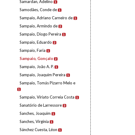
Samardan, Adelino
1
Samodães, Conde de
1
Sampaio, Adriano Carneiro de
1
Sampaio, Armindo de
2
Sampaio, Diogo Pereira
1
Sampaio, Eduardo
2
Sampaio, Faria
1
Sampaio, Gonçalo
2
Sampaio, João A. P.
1
Sampaio, Joaquim Pereira
1
Sampaio, Tomás Pizarro Melo e
1
Sampaio, Viriato Correia Costa
1
Sanatório de Larressore
3
Sanches, Joaquim
1
Sanches, Virgínia
1
Sánchez Cuesta, Léon
1