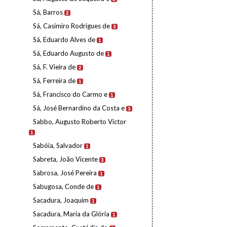
Sá, Barros
2
Sá, Casimiro Rodrigues de
3
Sá, Eduardo Alves de
1
Sá, Eduardo Augusto de
1
Sá, F. Vieira de
2
Sá, Ferreira de
1
Sá, Francisco do Carmo e
1
Sá, José Bernardino da Costa e
3
Sabbo, Augusto Roberto Victor
1
Sabóia, Salvador
1
Sabreta, João Vicente
3
Sabrosa, José Pereira
1
Sabugosa, Conde de
1
Sacadura, Joaquim
1
Sacadura, Maria da Glória
1