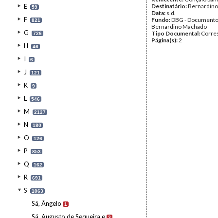
E
Destinatário:
Bernardin
59
Data:
s.d.
F
Fundo:
DBG - Document
821
Bernardino Machado
G
Tipo Documental:
Corre
726
Página(s):
2
H
46
I
6
J
121
K
9
L
546
M
2127
N
180
O
126
P
853
Q
162
R
691
S
1063
Sá, Ângelo
1
Sá, Augusto de Sequeira e
3