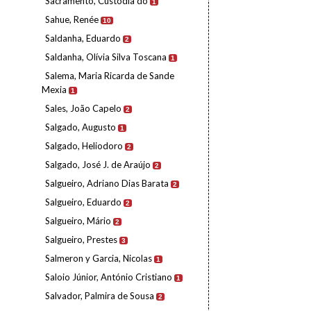
Sacramento, Custódia do
1
Sahue, Renée
10
Saldanha, Eduardo
2
Saldanha, Olívia Silva Toscana
1
Salema, Maria Ricarda de Sande
Mexia
1
Sales, João Capelo
2
Salgado, Augusto
1
Salgado, Heliodoro
2
Salgado, José J. de Araújo
2
Salgueiro, Adriano Dias Barata
2
Salgueiro, Eduardo
2
Salgueiro, Mário
2
Salgueiro, Prestes
3
Salmeron y Garcia, Nicolas
1
Saloio Júnior, António Cristiano
1
Salvador, Palmira de Sousa
2