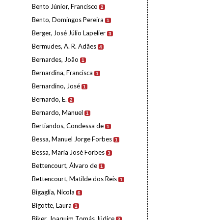
Bento Júnior, Francisco
2
Bento, Domingos Pereira
1
Berger, José Júlio Lapelier
3
Bermudes, A. R. Adães
4
Bernardes, João
1
Bernardina, Francisca
1
Bernardino, José
1
Bernardo, E.
2
Bernardo, Manuel
1
Bertiandos, Condessa de
1
Bessa, Manuel Jorge Forbes
1
Bessa, Maria José Forbes
3
Bettencourt, Álvaro de
1
Bettencourt, Matilde dos Reis
1
Bigaglia, Nicola
6
Bigotte, Laura
1
Biker, Joaquim Tomás Júdice
3