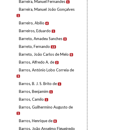
Barreira, Manuel Fernandes
1
Barreira, Manuel João Gonçalves
1
Barreiro, Abílio
4
Barreiros, Eduardo
1
Barreto, Amadeu Sanches
3
Barreto, Fernando
13
Barreto, João Carlos de Melo
5
Barros, Alfredo A. de
2
Barros, António Lobo Correia de
3
Barros, B. J. S. Brito de
1
Barros, Benjamim
1
Barros, Camilo
1
Barros, Guilhermino Augusto de
1
Barros, Henrique de
6
Barros, João Anselmo Figueiredo