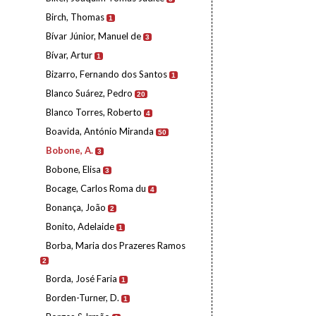
Birch, Thomas
1
Bívar Júnior, Manuel de
3
Bívar, Artur
1
Bizarro, Fernando dos Santos
1
Blanco Suárez, Pedro
20
Blanco Torres, Roberto
4
Boavida, António Miranda
50
Bobone, A.
3
Bobone, Elisa
3
Bocage, Carlos Roma du
4
Bonança, João
2
Bonito, Adelaide
1
Borba, Maria dos Prazeres Ramos
2
Borda, José Faria
1
Borden-Turner, D.
1