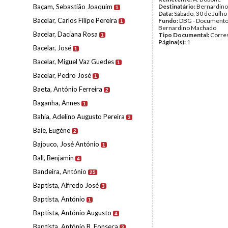
Baçam, Sebastião Joaquim
Destinatário:
Bernardin
1
Data:
Sábado, 30 de Julho
Bacelar, Carlos Filipe Pereira
Fundo:
DBG - Document
1
Bernardino Machado
Bacelar, Daciana Rosa
Tipo Documental:
Corre
1
Página(s):
1
Bacelar, José
1
Bacelar, Miguel Vaz Guedes
1
Bacelar, Pedro José
1
Baeta, António Ferreira
2
Baganha, Annes
1
Bahia, Adelino Augusto Pereira
3
Baie, Eugéne
2
Bajouco, José António
1
Ball, Benjamin
4
Bandeira, António
25
Baptista, Alfredo José
3
Baptista, António
1
Baptista, António Augusto
4
Baptista, António B. Fonseca
3