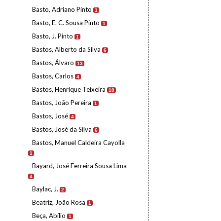
Basto, Adriano Pinto
1
Basto, E. C. Sousa Pinto
1
Basto, J. Pinto
1
Bastos, Alberto da Silva
6
Bastos, Álvaro
13
Bastos, Carlos
4
Bastos, Henrique Teixeira
10
Bastos, João Pereira
1
Bastos, José
4
Bastos, José da Silva
6
Bastos, Manuel Caldeira Cayolla
1
Bayard, José Ferreira Sousa Lima
4
Baylac, J.
2
Beatriz, João Rosa
1
Beça, Abílio
1