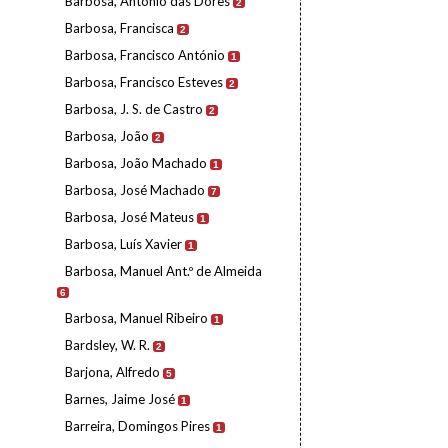
Barbosa, António das Dores
2
Barbosa, Francisca
2
Barbosa, Francisco António
1
Barbosa, Francisco Esteves
2
Barbosa, J. S. de Castro
2
Barbosa, João
2
Barbosa, João Machado
1
Barbosa, José Machado
7
Barbosa, José Mateus
1
Barbosa, Luís Xavier
1
Barbosa, Manuel Ant.º de Almeida
6
Barbosa, Manuel Ribeiro
1
Bardsley, W. R.
2
Barjona, Alfredo
5
Barnes, Jaime José
1
Barreira, Domingos Pires
1