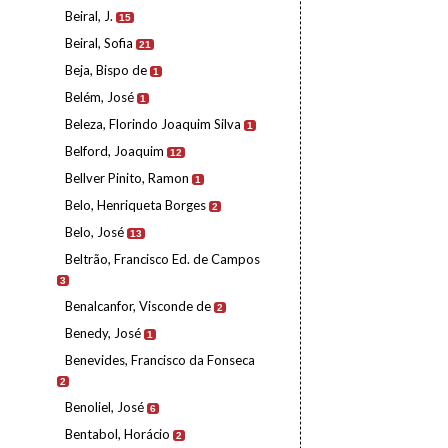
Beiral, J.
15
Beiral, Sofia
21
Beja, Bispo de
1
Belém, José
1
Beleza, Florindo Joaquim Silva
1
Belford, Joaquim
12
Bellver Pinito, Ramon
1
Belo, Henriqueta Borges
2
Belo, José
13
Beltrão, Francisco Ed. de Campos
3
Benalcanfor, Visconde de
2
Benedy, José
1
Benevides, Francisco da Fonseca
2
Benoliel, José
6
Bentabol, Horácio
2