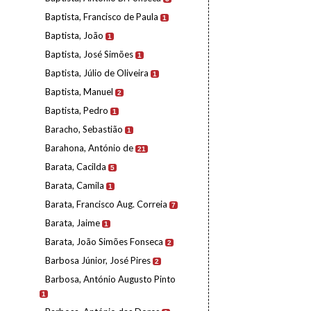
Baptista, Francisco de Paula
1
Baptista, João
1
Baptista, José Simões
1
Baptista, Júlio de Oliveira
1
Baptista, Manuel
2
Baptista, Pedro
1
Baracho, Sebastião
1
Barahona, António de
21
Barata, Cacilda
5
Barata, Camila
1
Barata, Francisco Aug. Correia
7
Barata, Jaime
1
Barata, João Simões Fonseca
2
Barbosa Júnior, José Pires
2
Barbosa, António Augusto Pinto
1