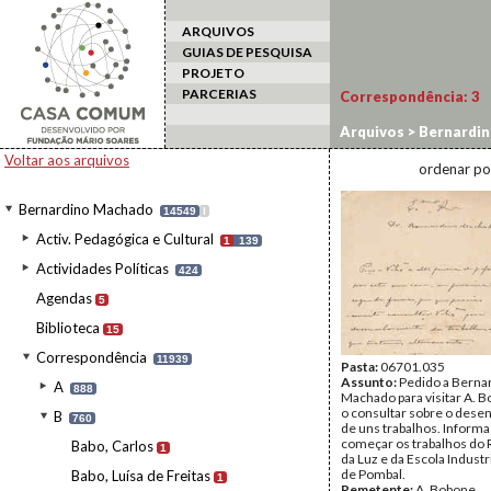
ARQUIVOS
GUIAS DE PESQUISA
PROJETO
PARCERIAS
Correspondência:
3
Arquivos
>
Bernardi
Voltar aos arquivos
ordenar po
Bernardino Machado
14549
I
Activ. Pedagógica e Cultural
1
139
Actividades Políticas
424
Agendas
5
Biblioteca
15
Correspondência
11939
Pasta:
06701.035
Assunto:
Pedido a Berna
A
888
Machado para visitar A. B
o consultar sobre o dese
B
760
de uns trabalhos. Informa 
começar os trabalhos do 
Babo, Carlos
1
da Luz e da Escola Indust
de Pombal.
Babo, Luísa de Freitas
1
Remetente:
A. Bobone