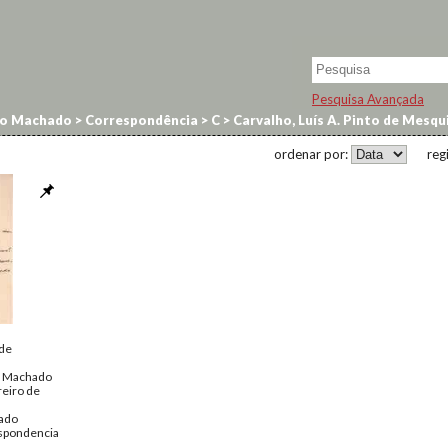
Pesquisa Avançada
no Machado
>
Correspondência
>
C
>
Carvalho, Luís A. Pinto de Mesqu
ordenar por:
reg
 de
o Machado
reiro de
ado
spondencia