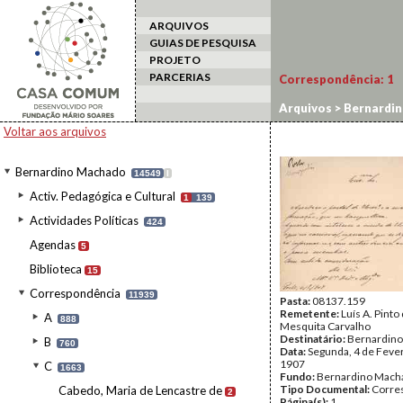
ARQUIVOS
GUIAS DE PESQUISA
PROJETO
PARCERIAS
Correspondência:
1
Arquivos
>
Bernardi
Voltar aos arquivos
Bernardino Machado
14549
I
Activ. Pedagógica e Cultural
1
139
Actividades Políticas
424
Agendas
5
Biblioteca
15
Correspondência
11939
Pasta:
08137.159
Remetente:
Luís A. Pinto
A
888
Mesquita Carvalho
Destinatário:
Bernardin
B
760
Data:
Segunda, 4 de Feve
1907
C
1663
Fundo:
Bernardino Mach
Tipo Documental:
Corre
Cabedo, Maria de Lencastre de
2
Página(s):
1