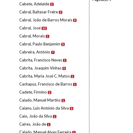
Cabete, Adelaide
2
Cabral, Baltasar Freire
2
Cabral, João de Barros Morais
5
Cabral, José
10
Cabral, Morais
1
Cabral, Paulo Benjamim
5
Cabreira, António
7
Cabrita, Francisco Neves
1
Cabrita, Joaquim Vinhas
5
Cabrita, Maria José C. Matos
1
Cachapuz, Francisco de Barros
1
Cadete, Firmino
2
Caiado, Manuel Martins
1
Caiano, Luís António da Silva
3
Caio, João da Silva
1
Caires, João de
1
Calado, Manuel Alves Ferreira
1