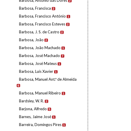
Barbosa, António das Dores
2
Barbosa, Francisca
2
Barbosa, Francisco António
1
Barbosa, Francisco Esteves
2
Barbosa, J. S. de Castro
2
Barbosa, João
2
Barbosa, João Machado
1
Barbosa, José Machado
7
Barbosa, José Mateus
1
Barbosa, Luís Xavier
1
Barbosa, Manuel Ant.º de Almeida
6
Barbosa, Manuel Ribeiro
1
Bardsley, W. R.
2
Barjona, Alfredo
5
Barnes, Jaime José
1
Barreira, Domingos Pires
1