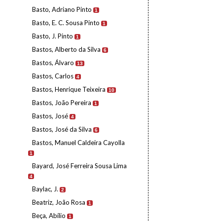
Basto, Adriano Pinto
1
Basto, E. C. Sousa Pinto
1
Basto, J. Pinto
1
Bastos, Alberto da Silva
6
Bastos, Álvaro
13
Bastos, Carlos
4
Bastos, Henrique Teixeira
10
Bastos, João Pereira
1
Bastos, José
4
Bastos, José da Silva
6
Bastos, Manuel Caldeira Cayolla
1
Bayard, José Ferreira Sousa Lima
4
Baylac, J.
2
Beatriz, João Rosa
1
Beça, Abílio
1