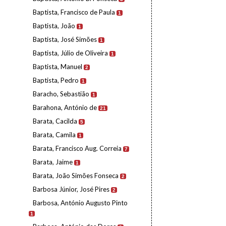
Baptista, Francisco de Paula
1
Baptista, João
1
Baptista, José Simões
1
Baptista, Júlio de Oliveira
1
Baptista, Manuel
2
Baptista, Pedro
1
Baracho, Sebastião
1
Barahona, António de
21
Barata, Cacilda
5
Barata, Camila
1
Barata, Francisco Aug. Correia
7
Barata, Jaime
1
Barata, João Simões Fonseca
2
Barbosa Júnior, José Pires
2
Barbosa, António Augusto Pinto
1