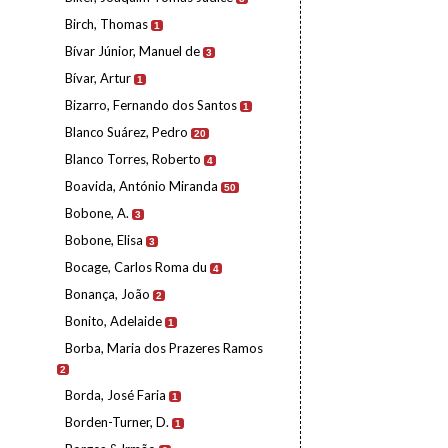
Birch, Thomas
1
Bívar Júnior, Manuel de
3
Bívar, Artur
1
Bizarro, Fernando dos Santos
1
Blanco Suárez, Pedro
20
Blanco Torres, Roberto
4
Boavida, António Miranda
50
Bobone, A.
3
Bobone, Elisa
3
Bocage, Carlos Roma du
4
Bonança, João
2
Bonito, Adelaide
1
Borba, Maria dos Prazeres Ramos
2
Borda, José Faria
1
Borden-Turner, D.
1