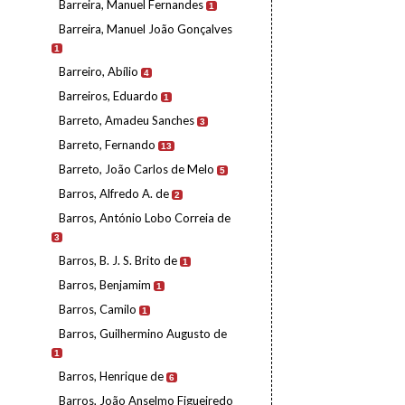
Barreira, Manuel Fernandes
1
Barreira, Manuel João Gonçalves
1
Barreiro, Abílio
4
Barreiros, Eduardo
1
Barreto, Amadeu Sanches
3
Barreto, Fernando
13
Barreto, João Carlos de Melo
5
Barros, Alfredo A. de
2
Barros, António Lobo Correia de
3
Barros, B. J. S. Brito de
1
Barros, Benjamim
1
Barros, Camilo
1
Barros, Guilhermino Augusto de
1
Barros, Henrique de
6
Barros, João Anselmo Figueiredo