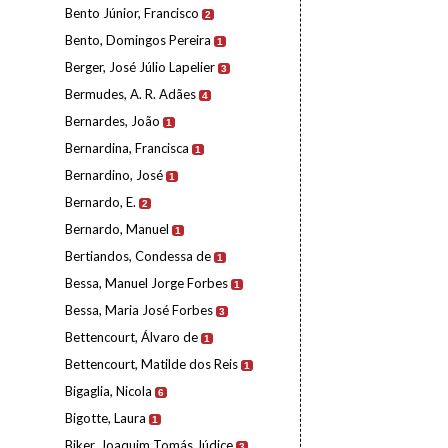
Bento Júnior, Francisco
2
Bento, Domingos Pereira
1
Berger, José Júlio Lapelier
3
Bermudes, A. R. Adães
4
Bernardes, João
1
Bernardina, Francisca
1
Bernardino, José
1
Bernardo, E.
2
Bernardo, Manuel
1
Bertiandos, Condessa de
1
Bessa, Manuel Jorge Forbes
1
Bessa, Maria José Forbes
3
Bettencourt, Álvaro de
1
Bettencourt, Matilde dos Reis
1
Bigaglia, Nicola
6
Bigotte, Laura
1
Biker, Joaquim Tomás Júdice
3