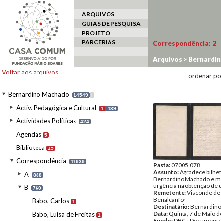
ARQUIVOS
GUIAS DE PESQUISA
PROJETO
PARCERIAS
Correspondência:
2
Arquivos
>
Bernardi
Voltar aos arquivos
ordenar po
Bernardino Machado
14549
I
Activ. Pedagógica e Cultural
1
139
Actividades Políticas
424
Agendas
5
Biblioteca
15
Correspondência
11939
Pasta:
07005.078
Assunto:
Agradece bilhe
A
888
Bernardino Machado e m
urgência na obtenção de 
B
760
Remetente:
Visconde de
Benalcanfor
Babo, Carlos
1
Destinatário:
Bernardin
Data:
Quinta, 7 de Maio 
Babo, Luísa de Freitas
1
Fundo:
DBG - Document