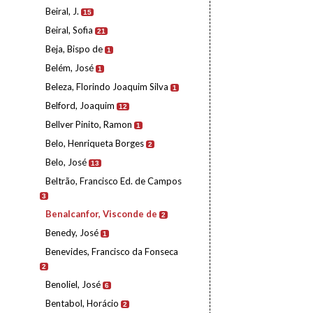
Beiral, J.
15
Beiral, Sofia
21
Beja, Bispo de
1
Belém, José
1
Beleza, Florindo Joaquim Silva
1
Belford, Joaquim
12
Bellver Pinito, Ramon
1
Belo, Henriqueta Borges
2
Belo, José
13
Beltrão, Francisco Ed. de Campos
3
Benalcanfor, Visconde de
2
Benedy, José
1
Benevides, Francisco da Fonseca
2
Benoliel, José
6
Bentabol, Horácio
2