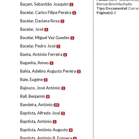
Baçam, Sebastião Joaquim
Bernardino Machado
1
Tipo Documental:
Corre
Bacelar, Carlos Filipe Pereira
Página(s):
2
1
Bacelar, Daciana Rosa
1
Bacelar, José
1
Bacelar, Miguel Vaz Guedes
1
Bacelar, Pedro José
1
Baeta, António Ferreira
2
Baganha, Annes
1
Bahia, Adelino Augusto Pereira
3
Baie, Eugéne
2
Bajouco, José António
1
Ball, Benjamin
4
Bandeira, António
25
Baptista, Alfredo José
3
Baptista, António
1
Baptista, António Augusto
4
Baptista, António B. Fonseca
3