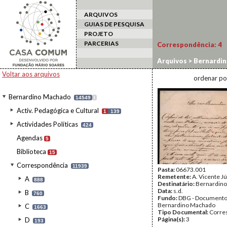
ARQUIVOS
GUIAS DE PESQUISA
PROJETO
PARCERIAS
Correspondência:
4
Arquivos
>
Bernardi
Voltar aos arquivos
ordenar po
Bernardino Machado
14549
I
Activ. Pedagógica e Cultural
1
139
Actividades Políticas
424
Agendas
5
Biblioteca
15
Correspondência
11939
Pasta:
06673.001
Remetente:
A. Vicente J
A
888
Destinatário:
Bernardin
Data:
s.d.
B
760
Fundo:
DBG - Document
Bernardino Machado
C
1663
Tipo Documental:
Corre
Página(s):
3
D
193