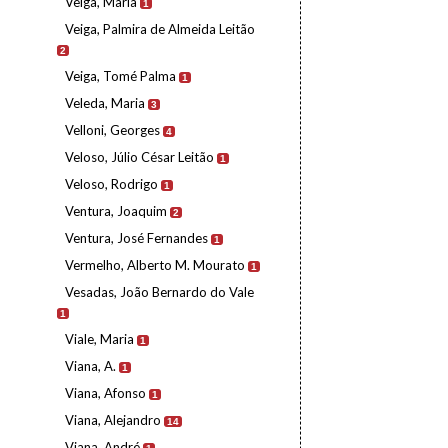
Veiga, Maria
1
Veiga, Palmira de Almeida Leitão
2
Veiga, Tomé Palma
1
Veleda, Maria
3
Velloni, Georges
4
Veloso, Júlio César Leitão
1
Veloso, Rodrigo
1
Ventura, Joaquim
2
Ventura, José Fernandes
1
Vermelho, Alberto M. Mourato
1
Vesadas, João Bernardo do Vale
1
Viale, Maria
1
Viana, A.
1
Viana, Afonso
1
Viana, Alejandro
14
Viana, André