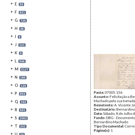
E
59
F
821
G
726
H
46
I
6
J
121
K
9
L
546
M
2127
N
180
O
126
Pasta:
07005.156
P
853
Assunto:
Felicitação a B
Machado pela sua tomada
Q
162
Remetente:
A. Vicente J
Destinatário:
Bernardin
R
691
Data:
Sábado, 8 de Julho 
S
Fundo:
DBG - Document
1063
Bernardino Machado
T
Tipo Documental:
Corre
241
Página(s):
1
U
25