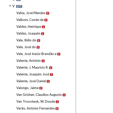
V
477
Vahia, José Mendes
3
Valbom, Conde de
2
Valdez, Henrique
1
Valdez, Joaquim
1
Vale, Ilídio do
5
Vale, José do
2
Vale, José Inácio Brandão e
2
Valente, António
1
Valente, J. Maurício R.
1
Valente, Joaquim José
7
Valente, José Daniel
1
Valongo, Jaime
2
Van Grichen, Claudino Augusto
1
Van Troostwyk, W. Doude
1
Varão, António Fernandes
9