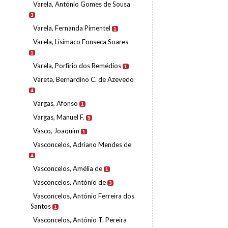
Varela, António Gomes de Sousa
3
Varela, Fernanda Pimentel
1
Varela, Lisímaco Fonseca Soares
1
Varela, Porfírio dos Remédios
1
Vareta, Bernardino C. de Azevedo
4
Vargas, Afonso
1
Vargas, Manuel F.
5
Vasco, Joaquim
1
Vasconcelos, Adriano Mendes de
4
Vasconcelos, Amélia de
1
Vasconcelos, António de
3
Vasconcelos, António Ferreira dos
Santos
1
Vasconcelos, António T. Pereira