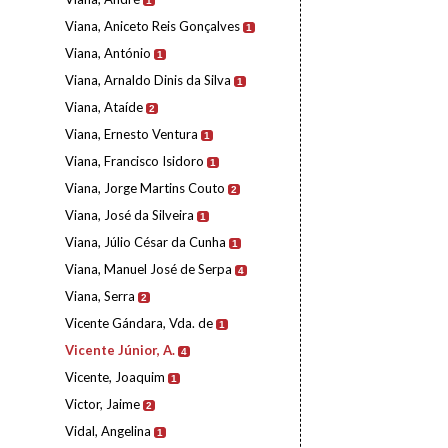
1
Viana, Aniceto Reis Gonçalves
1
Viana, António
1
Viana, Arnaldo Dinis da Silva
1
Viana, Ataíde
2
Viana, Ernesto Ventura
1
Viana, Francisco Isidoro
1
Viana, Jorge Martins Couto
2
Viana, José da Silveira
1
Viana, Júlio César da Cunha
1
Viana, Manuel José de Serpa
4
Viana, Serra
2
Vicente Gándara, Vda. de
1
Vicente Júnior, A.
4
Vicente, Joaquim
1
Victor, Jaime
2
Vidal, Angelina
1