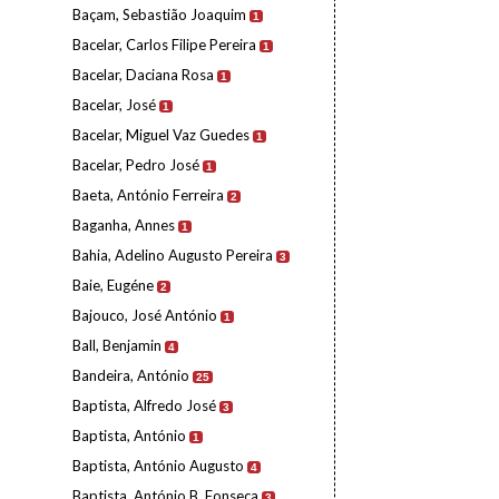
Baçam, Sebastião Joaquim
1
Bacelar, Carlos Filipe Pereira
1
Bacelar, Daciana Rosa
1
Bacelar, José
1
Bacelar, Miguel Vaz Guedes
1
Bacelar, Pedro José
1
Baeta, António Ferreira
2
Baganha, Annes
1
Bahia, Adelino Augusto Pereira
3
Baie, Eugéne
2
Bajouco, José António
1
Ball, Benjamin
4
Bandeira, António
25
Baptista, Alfredo José
3
Baptista, António
1
Baptista, António Augusto
4
Baptista, António B. Fonseca
3