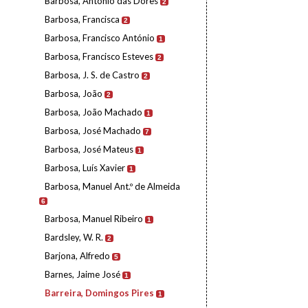
Barbosa, António das Dores
2
Barbosa, Francisca
2
Barbosa, Francisco António
1
Barbosa, Francisco Esteves
2
Barbosa, J. S. de Castro
2
Barbosa, João
2
Barbosa, João Machado
1
Barbosa, José Machado
7
Barbosa, José Mateus
1
Barbosa, Luís Xavier
1
Barbosa, Manuel Ant.º de Almeida
6
Barbosa, Manuel Ribeiro
1
Bardsley, W. R.
2
Barjona, Alfredo
5
Barnes, Jaime José
1
Barreira, Domingos Pires
1