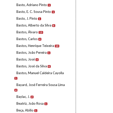
Basto, Adriano Pinto
1
Basto, E. C. Sousa Pinto
1
Basto, J. Pinto
1
Bastos, Alberto da Silva
6
Bastos, Álvaro
13
Bastos, Carlos
4
Bastos, Henrique Teixeira
10
Bastos, João Pereira
1
Bastos, José
4
Bastos, José da Silva
6
Bastos, Manuel Caldeira Cayolla
1
Bayard, José Ferreira Sousa Lima
4
Baylac, J.
2
Beatriz, João Rosa
1
Beça, Abílio
1