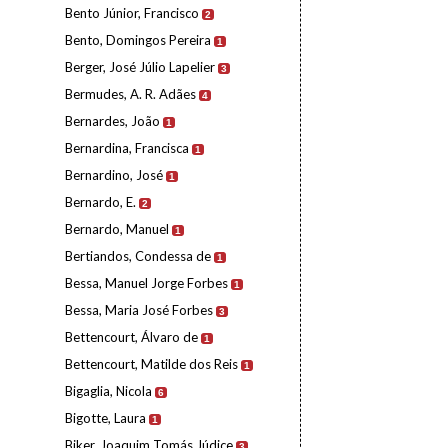
Bento Júnior, Francisco
2
Bento, Domingos Pereira
1
Berger, José Júlio Lapelier
3
Bermudes, A. R. Adães
4
Bernardes, João
1
Bernardina, Francisca
1
Bernardino, José
1
Bernardo, E.
2
Bernardo, Manuel
1
Bertiandos, Condessa de
1
Bessa, Manuel Jorge Forbes
1
Bessa, Maria José Forbes
3
Bettencourt, Álvaro de
1
Bettencourt, Matilde dos Reis
1
Bigaglia, Nicola
6
Bigotte, Laura
1
Biker, Joaquim Tomás Júdice
3