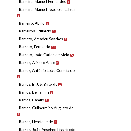
Barreira, Manuel Fernandes
1
Barreira, Manuel João Gonçalves
1
Barreiro, Abílio
4
Barreiros, Eduardo
1
Barreto, Amadeu Sanches
3
Barreto, Fernando
13
Barreto, João Carlos de Melo
5
Barros, Alfredo A. de
2
Barros, António Lobo Correia de
3
Barros, B. J. S. Brito de
1
Barros, Benjamim
1
Barros, Camilo
1
Barros, Guilhermino Augusto de
1
Barros, Henrique de
6
Barros, João Anselmo Figueiredo