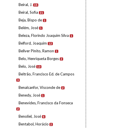
Beiral, J.
15
Beiral, Sofia
21
Beja, Bispo de
1
Belém, José
1
Beleza, Florindo Joaquim Silva
1
Belford, Joaquim
12
Bellver Pinito, Ramon
1
Belo, Henriqueta Borges
2
Belo, José
13
Beltrão, Francisco Ed. de Campos
3
Benalcanfor, Visconde de
2
Benedy, José
1
Benevides, Francisco da Fonseca
2
Benoliel, José
6
Bentabol, Horácio
2