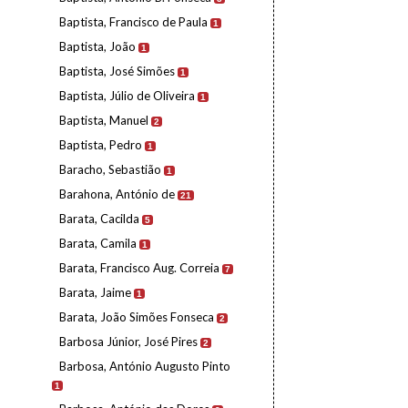
Baptista, Francisco de Paula
1
Baptista, João
1
Baptista, José Simões
1
Baptista, Júlio de Oliveira
1
Baptista, Manuel
2
Baptista, Pedro
1
Baracho, Sebastião
1
Barahona, António de
21
Barata, Cacilda
5
Barata, Camila
1
Barata, Francisco Aug. Correia
7
Barata, Jaime
1
Barata, João Simões Fonseca
2
Barbosa Júnior, José Pires
2
Barbosa, António Augusto Pinto
1