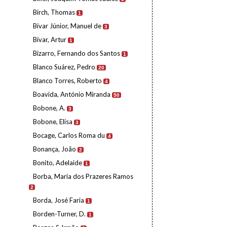
Birch, Thomas
1
Bívar Júnior, Manuel de
3
Bívar, Artur
1
Bizarro, Fernando dos Santos
1
Blanco Suárez, Pedro
20
Blanco Torres, Roberto
4
Boavida, António Miranda
50
Bobone, A.
3
Bobone, Elisa
3
Bocage, Carlos Roma du
4
Bonança, João
2
Bonito, Adelaide
1
Borba, Maria dos Prazeres Ramos
2
Borda, José Faria
1
Borden-Turner, D.
1