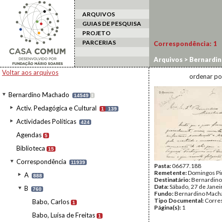
ARQUIVOS
GUIAS DE PESQUISA
PROJETO
PARCERIAS
Correspondência:
1
Arquivos
>
Bernardi
Voltar aos arquivos
ordenar po
Bernardino Machado
14549
I
Activ. Pedagógica e Cultural
1
139
Actividades Políticas
424
Agendas
5
Biblioteca
15
Correspondência
11939
Pasta:
06677.188
Remetente:
Domingos Pir
A
888
Destinatário:
Bernardin
Data:
Sábado, 27 de Janei
B
760
Fundo:
Bernardino Mach
Tipo Documental:
Corre
Babo, Carlos
1
Página(s):
1
Babo, Luísa de Freitas
1